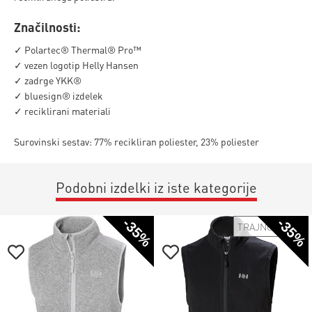
Značilnosti:
✓ Polartec® Thermal® Pro™
✓ vezen logotip Helly Hansen
✓ zadrge YKK®
✓ bluesign® izdelek
✓ reciklirani materiali
Surovinski sestav: 77% recikliran poliester, 23% poliester
Podobni izdelki iz iste kategorije
-35%
-35%
TRAJNOSTNO