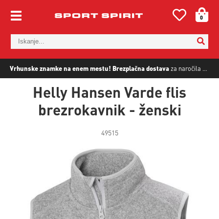
0
Vrhunske znamke na enem mestu!
Brezplačna dostava
za naročila nad
5
Helly Hansen Varde flis
brezrokavnik - ženski
49515