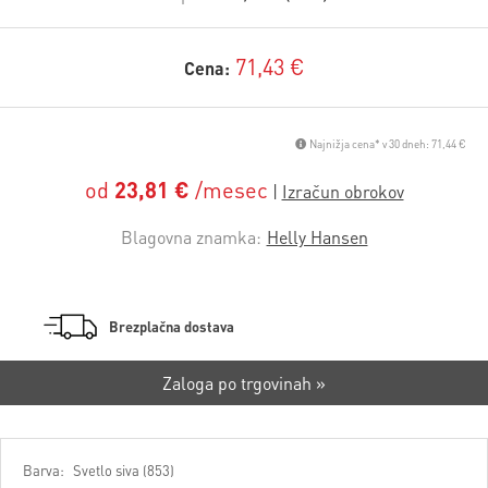
71,43 €
Cena:
Najnižja cena* v 30 dneh: 71,44 €
od
23,81 €
/mesec
Blagovna znamka:
Helly Hansen
Brezplačna dostava
Zaloga po trgovinah »
Barva:
Svetlo siva (853)