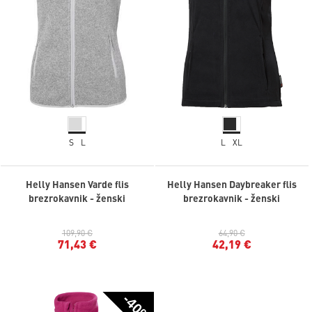
S
L
L
XL
Helly Hansen Varde flis
Helly Hansen Daybreaker flis
brezrokavnik - ženski
brezrokavnik - ženski
109,90 €
64,90 €
71,43 €
42,19 €
-40%