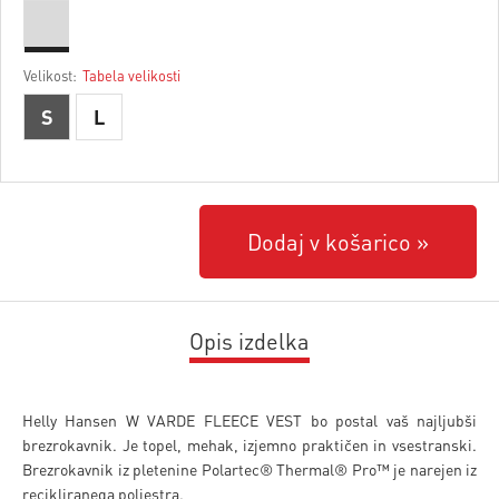
Velikost:
Tabela velikosti
S
L
Dodaj v košarico
Opis izdelka
Helly Hansen W VARDE FLEECE VEST bo postal vaš najljubši
brezrokavnik. Je topel, mehak, izjemno praktičen in vsestranski.
Brezrokavnik iz pletenine Polartec® Thermal® Pro™ je narejen iz
recikliranega poliestra.