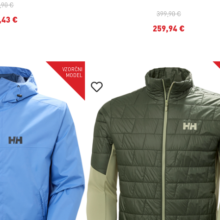
,90 €
399,90 €
,43 €
259,94 €
-35%
VZORČNI
MODEL