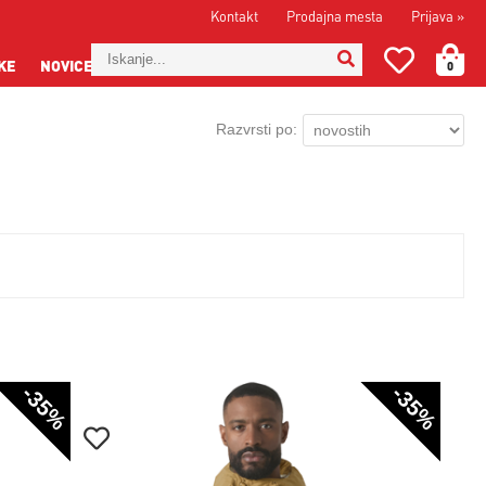
Kontakt
Prodajna mesta
Prijava
»
KE
NOVICE
0
Razvrsti po:
-35%
-35%