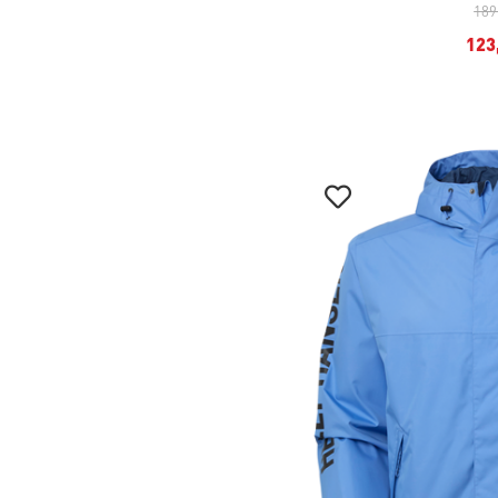
189
123