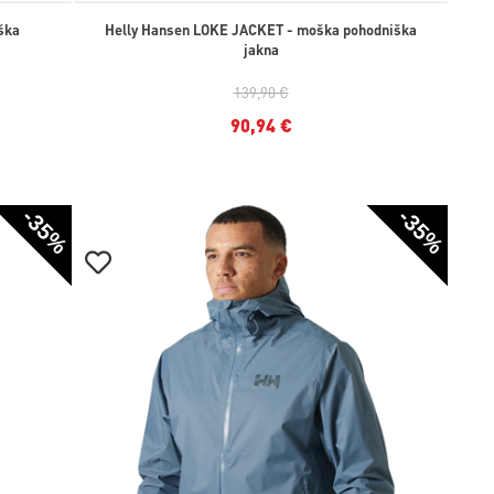
ška
Helly Hansen LOKE JACKET - moška pohodniška
jakna
139,90 €
90,94 €
-35%
-35%