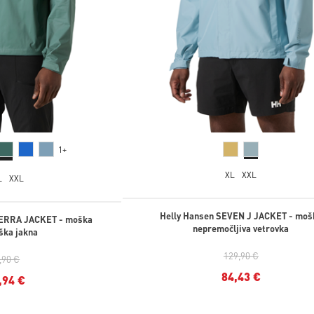
1+
XL
XXL
L
XXL
Helly Hansen SEVEN J JACKET - moš
TERRA JACKET - moška
nepremočljiva vetrovka
ška jakna
129,90 €
,90 €
84,43 €
,94 €