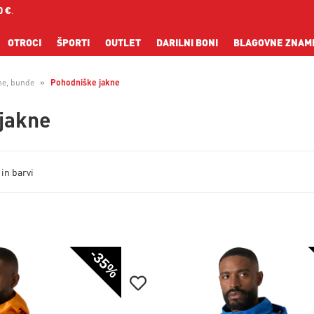
0 €
.
OTROCI
ŠPORTI
OUTLET
DARILNI BONI
BLAGOVNE ZNAM
ne, bunde
Pohodniške jakne
jakne
 in barvi
-35%