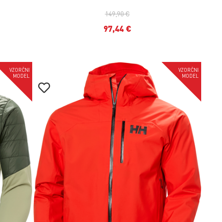
149,90 €
97,44 €
-35%
-35%
VZORČNI
VZORČNI
MODEL
MODEL