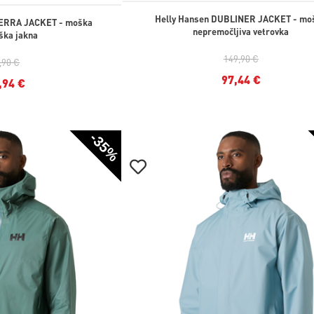
Helly Hansen DUBLINER JACKET - mo
TERRA JACKET - moška
nepremočljiva vetrovka
ška jakna
149,90 €
,90 €
97,44 €
,94 €
-35%