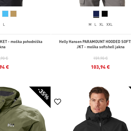
L
M
L
XL
XXL
KET - moška pohodniška
Helly Hansen PARAMOUNT HOODED SOF
kna
JKT - moška softshell jakna
,90 €
159,90 €
94 €
103,94 €
-35%