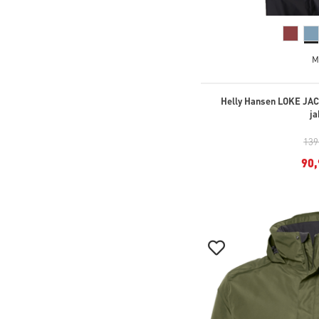
M
Helly Hansen LOKE JAC
ja
139
90,