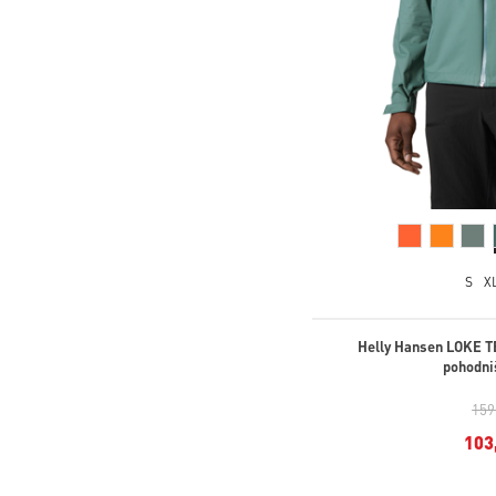
S
X
Helly Hansen LOKE 
pohodni
159
103