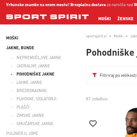
Vrhunske znamke na enem mestu!
Brezplačna dostava
za naročila nad
5
MOŠKI
ŽENSKE
sportspirit.si
Moški
Jak
MOŠKI
JAKNE, BUNDE
Pohodniške 
NEPREMOČLJIVE JAKNE
JADRALNE JAKNE
POHODNIŠKE JAKNE
Filtriraj po velikosti
LAHKE JAKNE
BREZROKAVNIKI
PUHOVKE, IZOLATORJI
87 izdelkov
PLAŠČI
ZIMSKE JAKNE
SMUČARSKE JAKNE
PULOVERJI, JOPE