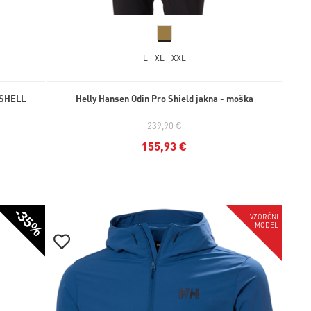
L
XL
XXL
TSHELL
Helly Hansen Odin Pro Shield jakna - moška
239,90 €
155,93 €
-35%
-35%
VZORČNI
MODEL