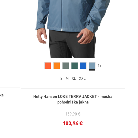
1+
S
M
XL
XXL
ka
Helly Hansen LOKE TERRA JACKET - moška
pohodniška jakna
159,90 €
103,94 €