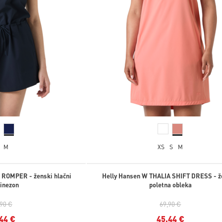
M
XS
S
M
 ROMPER - ženski hlačni
Helly Hansen W THALIA SHIFT DRESS - 
inezon
poletna obleka
,90 €
69,90 €
44 €
45,44 €