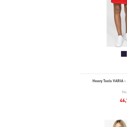
Heavy Tools VARIA -
54
46,