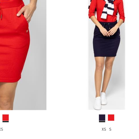
XS
XS
S