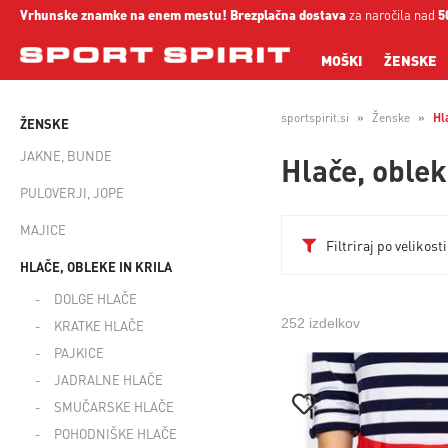
Vrhunske znamke na enem mestu!
Brezplačna dostava
za naročila nad
5
MOŠKI
ŽENSKE
sportspirit.si
Ženske
Hl
ŽENSKE
JAKNE, BUNDE
Hlače, oblek
PULOVERJI, JOPE
MAJICE
Filtriraj po velikosti
HLAČE, OBLEKE IN KRILA
DOLGE HLAČE
252 izdelkov
KRATKE HLAČE
PAJKICE
JADRALNE HLAČE
SMUČARSKE HLAČE
POHODNIŠKE HLAČE