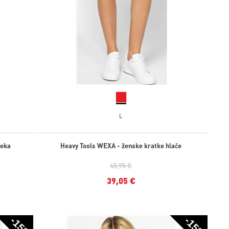
L
leka
Heavy Tools WEXA - ženske kratke hlače
45,95 €
39,05 €
-15%
-15%