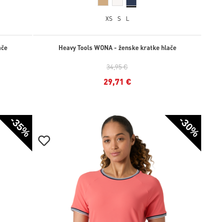
XS
S
L
ače
Heavy Tools WONA - ženske kratke hlače
34,95 €
29,71 €
-35%
-30%