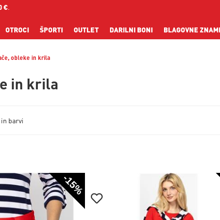
0 €
.
OTROCI
ŠPORTI
OUTLET
DARILNI BONI
BLAGOVNE ZNAM
ače, obleke in krila
e in krila
 in barvi
-15%