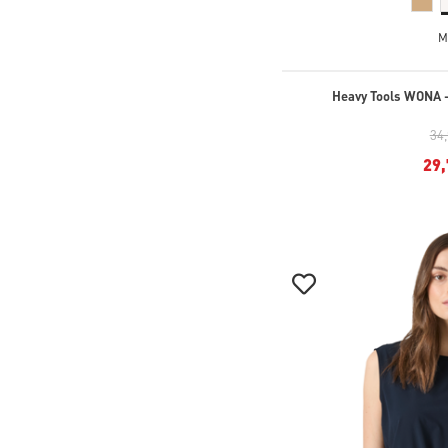
M
Heavy Tools WONA -
34
29,