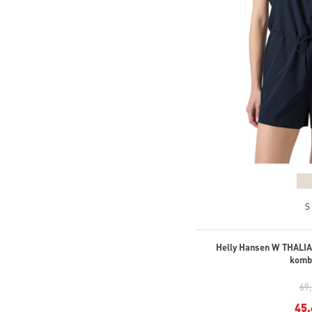
S
Helly Hansen W THALIA
komb
69
45,