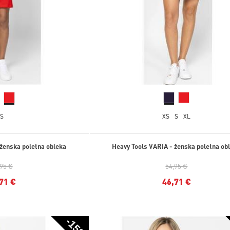
S
XS
S
XL
 ženska poletna obleka
Heavy Tools VARIA - ženska poletna ob
,95 €
54,95 €
71 €
46,71 €
-15%