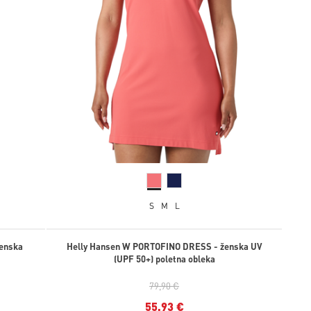
S
M
L
ženska
Helly Hansen W PORTOFINO DRESS - ženska UV
(UPF 50+) poletna obleka
79,90 €
55,93 €