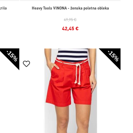
rilo
Heavy Tools VINONA - ženska poletna obleka
49,95 €
42,45 €
-15%
-15%