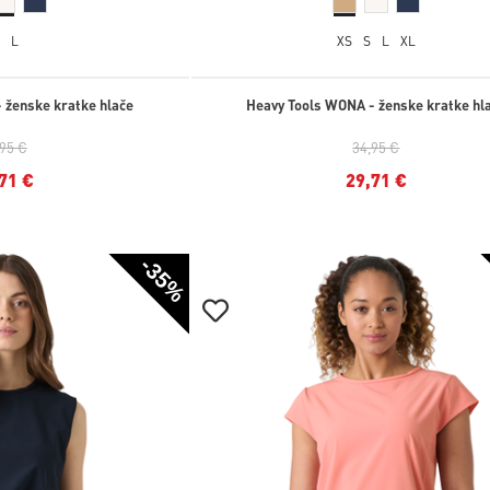
L
XS
S
L
XL
 ženske kratke hlače
Heavy Tools WONA - ženske kratke hl
,95 €
34,95 €
71 €
29,71 €
-35%