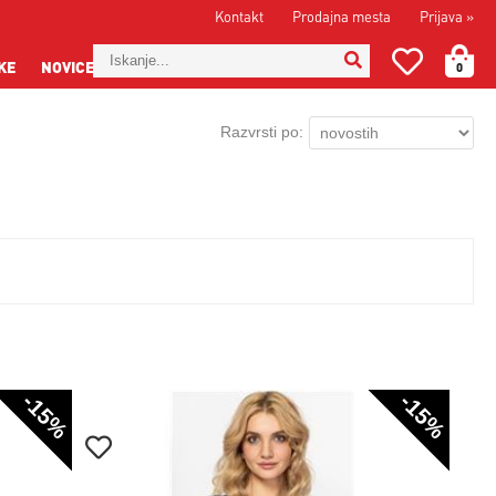
Kontakt
Prodajna mesta
Prijava
»
KE
NOVICE
0
Razvrsti po:
-15%
-15%