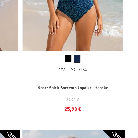
S/38
L/42
XL/44
Sport Spirit Sorrento kopalke - ženske
39,90 €
25,93 €
-35%
-35%