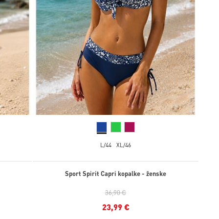
L/44
XL/46
Sport Spirit Capri kopalke - ženske
36,90 €
23,99 €