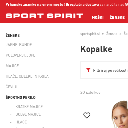
Vrhunske znamke na enem mestu!
Brezplačna dostava
za naročila nad
5
MOŠKI
ŽENSKE
sportspirit.si
Ženske
Šp
ŽENSKE
JAKNE, BUNDE
Kopalke
PULOVERJI, JOPE
MAJICE
Filtriraj po velikosti
HLAČE, OBLEKE IN KRILA
ČEVLJI
20 izdelkov
ŠPORTNO PERILO
KRATKE MAJICE
DOLGE MAJICE
HLAČE