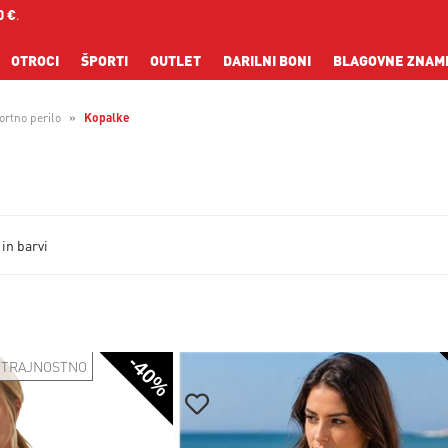
0 €
.
OTROCI
ŠPORTI
OUTLET
DARILNI BONI
BLAGOVNE ZNAM
ortno perilo
Kopalke
 in barvi
-40%
TRAJNOSTNO