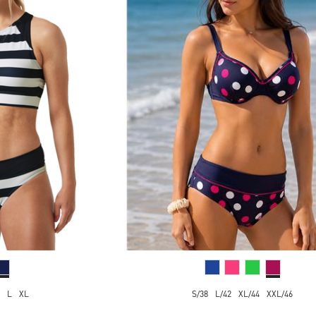
L
XL
S/38
L/42
XL/44
XXL/46