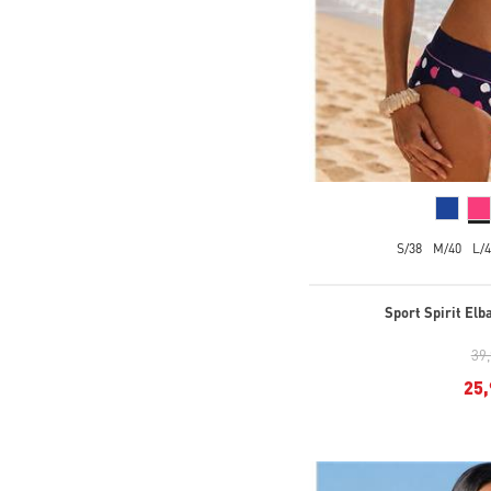
S/38
M/40
L/4
Sport Spirit Elb
39
25,