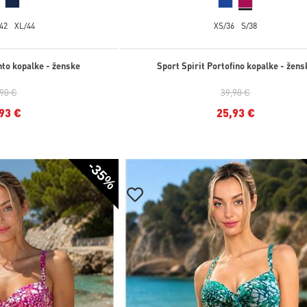
42
XL/44
XS/36
S/38
nto kopalke - ženske
Sport Spirit Portofino kopalke - žens
,90 €
39,90 €
93 €
25,93 €
-35%