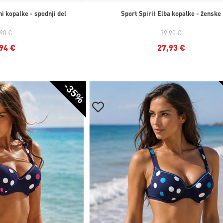
i kopalke - spodnji del
Sport Spirit Elba kopalke - ženske
,90 €
39,90 €
94 €
27,93 €
-35%