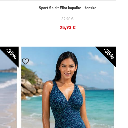
Sport Spirit Elba kopalke - ženske
39,90 €
25,93 €
-35%
-35%