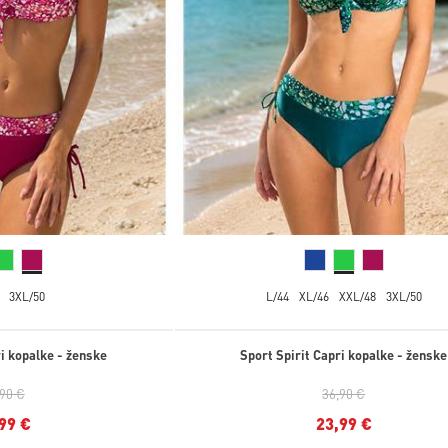
3XL/50
L/44
XL/46
XXL/48
3XL/50
ri kopalke - ženske
Sport Spirit Capri kopalke - ženske
,90 €
36,90 €
99 €
23,99 €