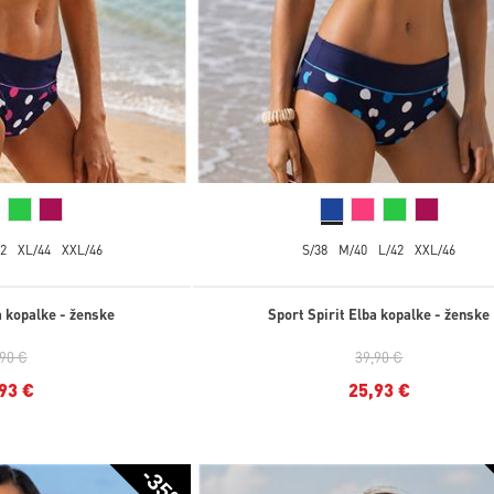
2
XL/44
XXL/46
S/38
M/40
L/42
XXL/46
a kopalke - ženske
Sport Spirit Elba kopalke - ženske
,90 €
39,90 €
93 €
25,93 €
-35%