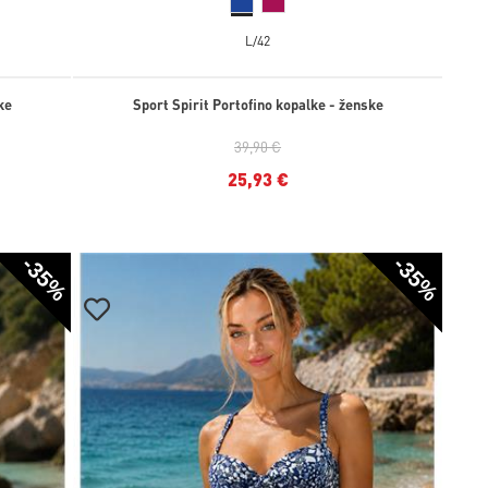
L/42
ke
Sport Spirit Portofino kopalke - ženske
39,90 €
25,93 €
-35%
-35%