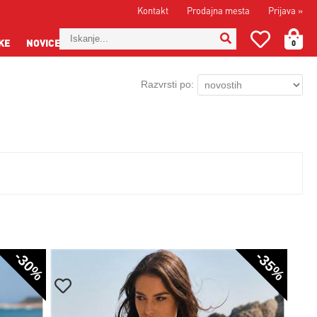
Kontakt
Prodajna mesta
Prijava
»
KE
NOVICE
0
Razvrsti po:
-30%
-35%