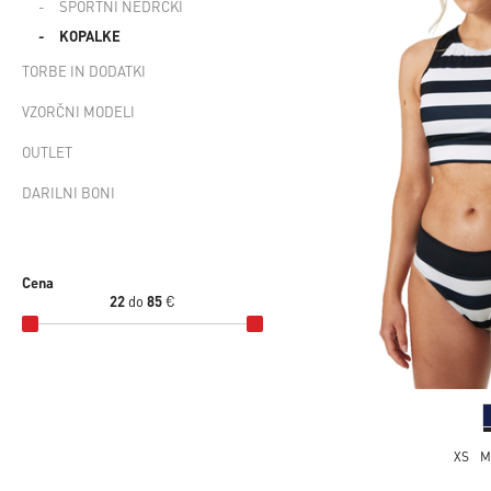
ŠPORTNI NEDRČKI
KOPALKE
TORBE IN DODATKI
VZORČNI MODELI
OUTLET
DARILNI BONI
Cena
22
do
85
€
XS
M