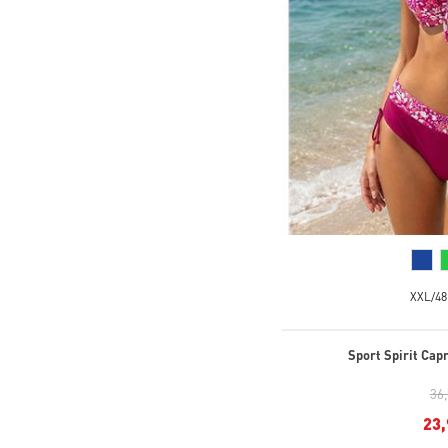
XXL/48
Sport Spirit Cap
36
23,