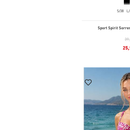
S/38
L/
Sport Spirit Sorre
39
25,