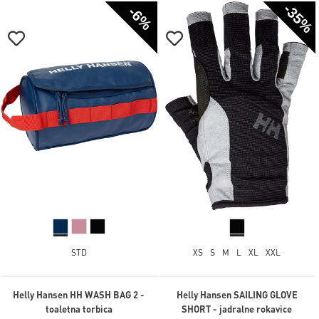
-35%
-6%
STD
XS
S
M
L
XL
XXL
Helly Hansen HH WASH BAG 2 -
Helly Hansen SAILING GLOVE
toaletna torbica
SHORT - jadralne rokavice