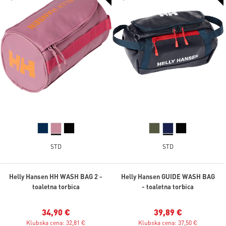
STD
STD
Helly Hansen HH WASH BAG 2 -
Helly Hansen GUIDE WASH BAG
toaletna torbica
- toaletna torbica
34,90 €
39,89 €
Klubska cena: 32,81 €
Klubska cena: 37,50 €