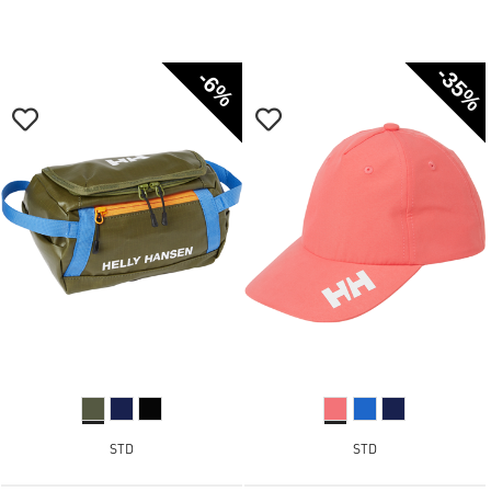
-35%
-6%
STD
STD