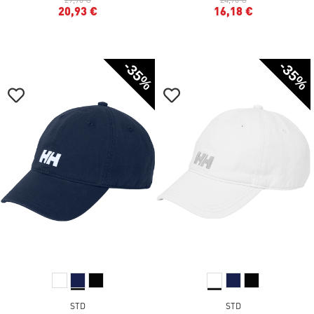
20,93 €
16,18 €
-35%
-35%
STD
STD