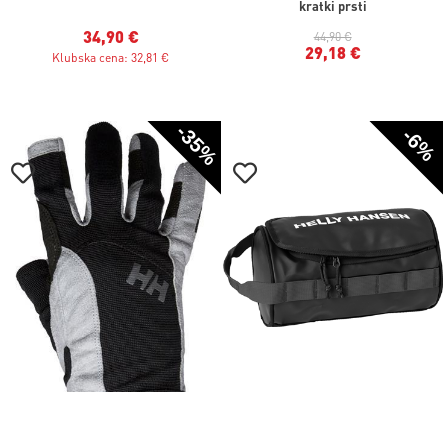
kratki prsti
34,90 €
44,90 €
29,18 €
Klubska cena: 32,81 €
-35%
-6%