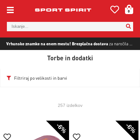
0
Vrhunske znamke na enem mestu!
Brezplačna dostava
za naročila nad
5
Torbe in dodatki
Filtriraj po velikosti in barvi
257 izdelkov
-6%
-6%