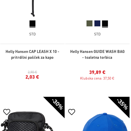
STD
STD
Helly Hansen CAP LEASH X 10 -
Helly Hansen GUIDE WASH BAG
pritrdilni pašček za kapo
- toaletna torbica
39,89 €
2,90 €
2,03 €
Klubska cena: 37,50 €
-30%
-35%