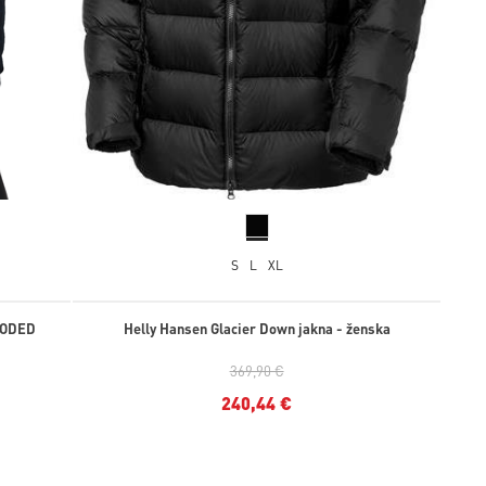
S
L
XL
OODED
Helly Hansen Glacier Down jakna - ženska
369,90 €
240,44 €