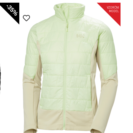
-35%
-35%
VZORČNI
MODEL