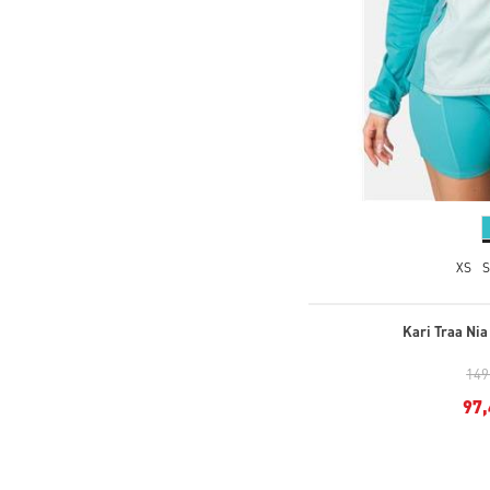
XS
Kari Traa Nia
149
97,