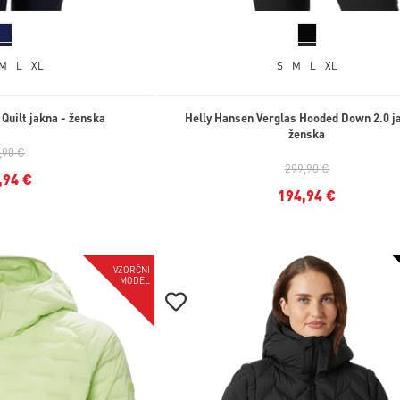
M
L
XL
S
M
L
XL
 Quilt jakna - ženska
Helly Hansen Verglas Hooded Down 2.0 j
ženska
,90 €
299,90 €
,94 €
194,94 €
-35%
VZORČNI
MODEL