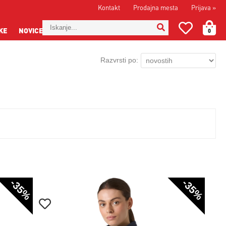
Kontakt
Prodajna mesta
Prijava
»
KE
NOVICE
0
Razvrsti po:
-35%
-35%