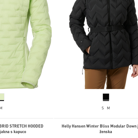
M
S
M
YBRID STRETCH HOODED
Helly Hansen Winter Bliss Modular Down 
 jakna s kapuco
ženska