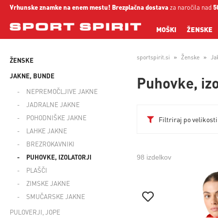
Vrhunske znamke na enem mestu!
Brezplačna dostava
za naročila nad
5
MOŠKI
ŽENSKE
sportspirit.si
Ženske
Ja
ŽENSKE
JAKNE, BUNDE
Puhovke, izo
NEPREMOČLJIVE JAKNE
JADRALNE JAKNE
POHODNIŠKE JAKNE
Filtriraj po velikosti
LAHKE JAKNE
BREZROKAVNIKI
PUHOVKE, IZOLATORJI
98 izdelkov
PLAŠČI
ZIMSKE JAKNE
SMUČARSKE JAKNE
PULOVERJI, JOPE