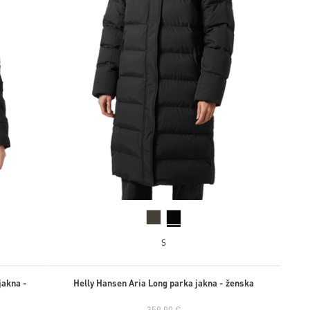
S
jakna -
Helly Hansen Aria Long parka jakna - ženska
359,90 €