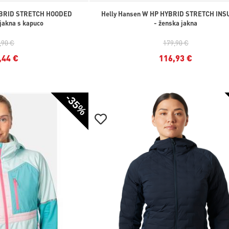
YBRID STRETCH HOODED
Helly Hansen W HP HYBRID STRETCH IN
 jakna s kapuco
- ženska jakna
,90 €
179,90 €
,44 €
116,93 €
-35%