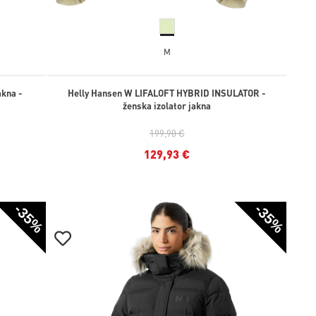
M
akna -
Helly Hansen W LIFALOFT HYBRID INSULATOR -
ženska izolator jakna
199,90 €
129,93 €
-35%
-35%