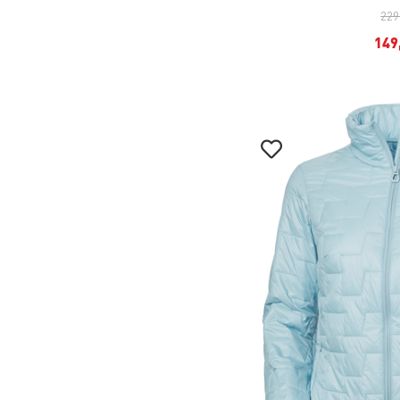
229
149