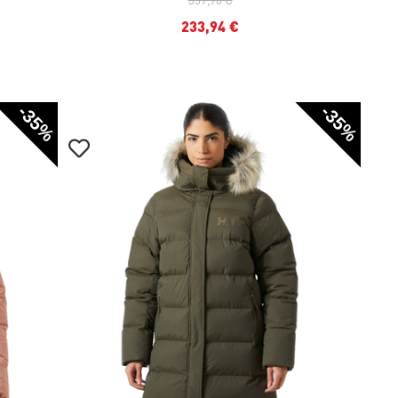
233,94 €
-35%
-35%