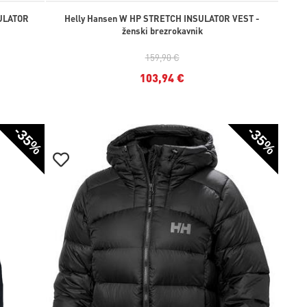
SULATOR
Helly Hansen W HP STRETCH INSULATOR VEST -
ženski brezrokavnik
159,90 €
103,94 €
-35%
-35%