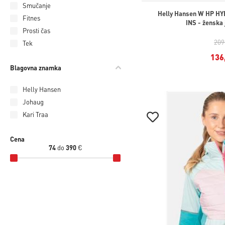
Smučanje
Helly Hansen W HP H
Fitnes
INS - ženska
Prosti čas
209
Tek
136
Blagovna znamka
Helly Hansen
Johaug
Kari Traa
Cena
74
do
390
€