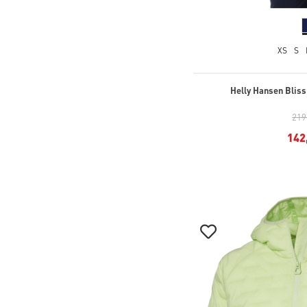
XS
S
Helly Hansen Bliss
219
142