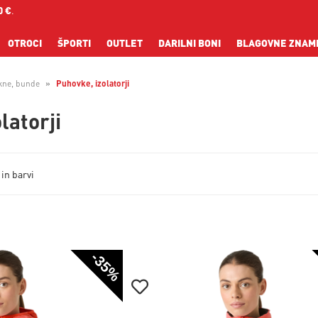
0 €
.
OTROCI
ŠPORTI
OUTLET
DARILNI BONI
BLAGOVNE ZNAM
kne, bunde
Puhovke, izolatorji
latorji
 in barvi
-35%