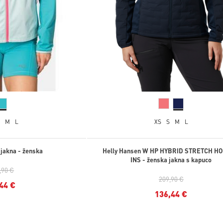
S
M
L
XS
S
M
L
 jakna - ženska
Helly Hansen W HP HYBRID STRETCH H
INS - ženska jakna s kapuco
,90 €
209,90 €
44 €
136,44 €