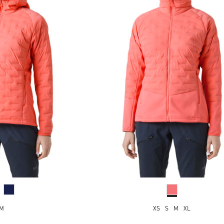
M
XS
S
M
XL