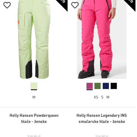
M
XS
S
M
Helly Hansen Powderqueen
Helly Hansen Legendary INS
hlače - ženske
smučarske hlače - ženske
319,90 €
219,90 €