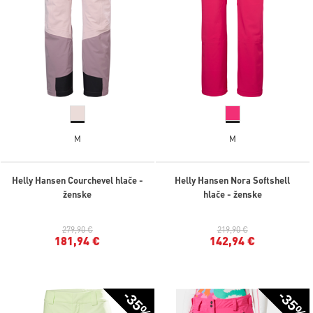
M
M
Helly Hansen Courchevel hlače -
Helly Hansen Nora Softshell
ženske
hlače - ženske
279,90 €
219,90 €
181,94 €
142,94 €
-35%
-35%