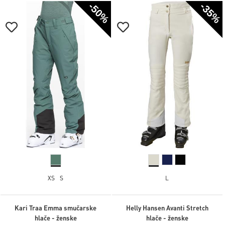
-50%
-35%
XS
S
L
Kari Traa Emma smučarske
Helly Hansen Avanti Stretch
hlače - ženske
hlače - ženske