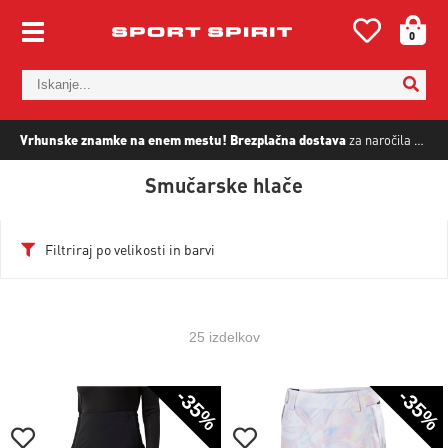
0
Vrhunske znamke na enem mestu!
Brezplačna dostava
za naročila nad
5
Smučarske hlače
Filtriraj po velikosti in barvi
25 izdelkov
-35%
-35%