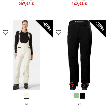
207,93 €
142,94 €
-40%
-35%
M
XS