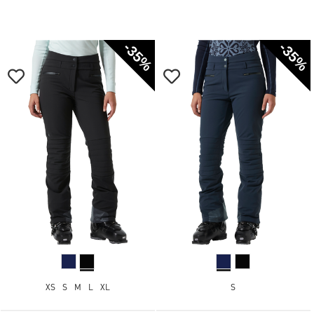
-35%
-35%
XS
S
M
L
XL
S