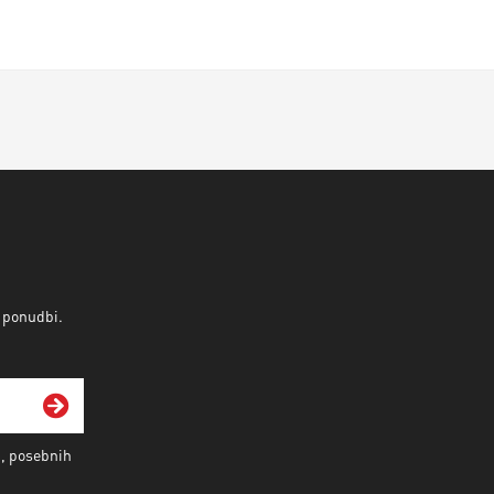
v ponudbi.
i, posebnih