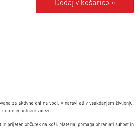
Dodaj v košarico
ana za aktivne dni na vodi, v naravi ali v vsakdanjem življenju.
športno-elegantnem videzu.
t in prijeten občutek na koži. Material pomaga ohranjati suhost in