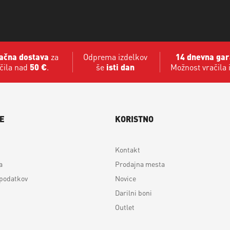
ačna dostava
za
Odprema izdelkov
14 dnevna gar
čila nad
50 €
.
še
isti dan
Možnost vračila 
E
KORISTNO
Kontakt
a
Prodajna mesta
 podatkov
Novice
Darilni boni
Outlet