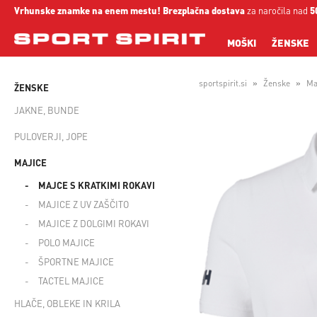
Vrhunske znamke na enem mestu!
Brezplačna dostava
za naročila nad
5
MOŠKI
ŽENSKE
sportspirit.si
Ženske
Ma
ŽENSKE
JAKNE, BUNDE
PULOVERJI, JOPE
MAJICE
MAJCE S KRATKIMI ROKAVI
MAJICE Z UV ZAŠČITO
MAJICE Z DOLGIMI ROKAVI
POLO MAJICE
ŠPORTNE MAJICE
TACTEL MAJICE
HLAČE, OBLEKE IN KRILA