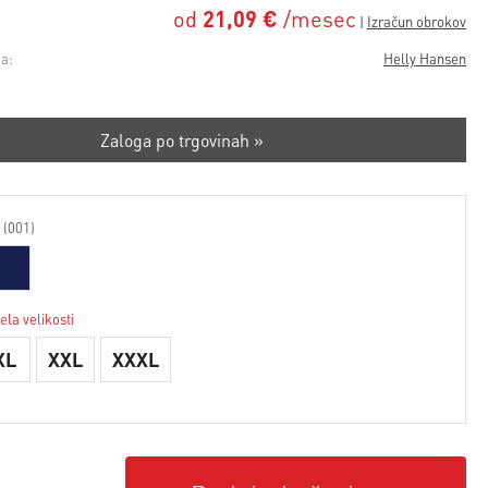
od
21,09 €
/mesec
a:
Helly Hansen
Zaloga po trgovinah »
 (001)
ela velikosti
XL
XXL
XXXL