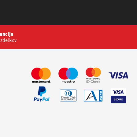
ancija
izdelkov