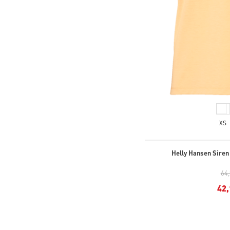
XS
Helly Hansen Siren
64
42,