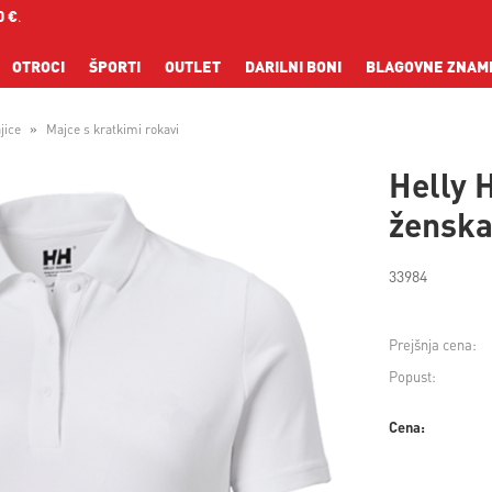
0 €
.
OTROCI
ŠPORTI
OUTLET
DARILNI BONI
BLAGOVNE ZNAM
jice
Majce s kratkimi rokavi
Helly
ženska
33984
Prejšnja cena:
Popust:
Cena: