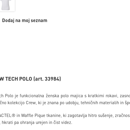
Dodaj na moj seznam
W TECH POLO (art. 33984)
 Polo je funkcionalna ženska polo majica s kratkimi rokavi, zasnov
ično kolekcijo Crew, ki je znana po udobju, tehničnih materialih in 
ACTEL® in Waffle Pique tkanine, ki zagotavlja hitro sušenje, zračnos
hkrati pa ohranja urejen in čist videz.