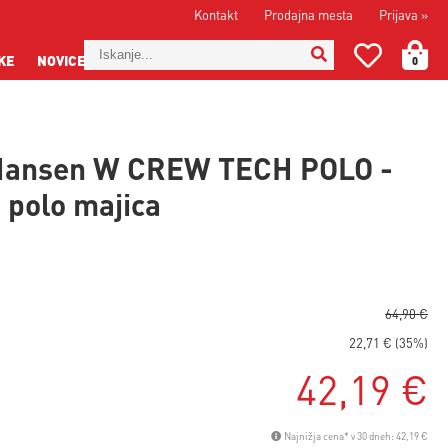
Kontakt
Prodajna mesta
Prijava
»
KE
NOVICE
0
 Hansen W CREW TECH POLO -
 polo majica
64,90 €
22,71 € (35%)
42,19 €
Najnižja cena* v 30 dneh: 42,19 €