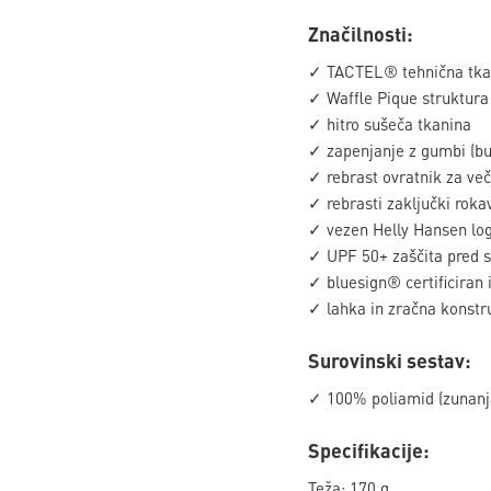
Značilnosti:
✓ TACTEL® tehnična tka
✓ Waffle Pique struktura
✓ hitro sušeča tkanina
✓ zapenjanje z gumbi (bu
✓ rebrast ovratnik za več
✓ rebrasti zaključki roka
✓ vezen Helly Hansen log
✓ UPF 50+ zaščita pred
✓ bluesign® certificiran 
✓ lahka in zračna konstr
Surovinski sestav:
✓ 100% poliamid (zunanj
Specifikacije:
Teža: 170 g