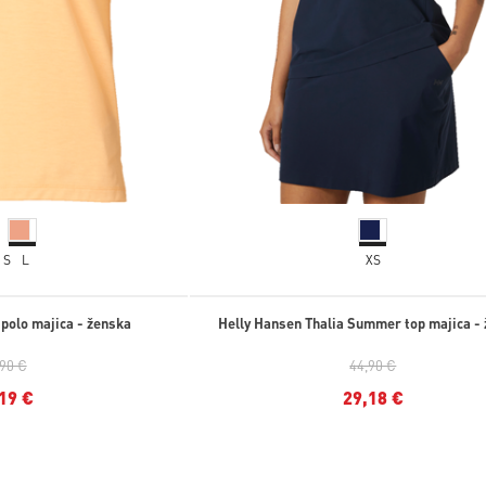
S
L
XS
 polo majica - ženska
Helly Hansen Thalia Summer top majica -
,90 €
44,90 €
19 €
29,18 €