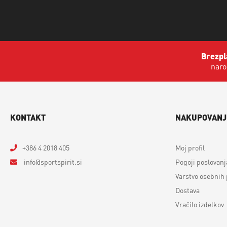
Brezpl
naro
KONTAKT
NAKUPOVANJ
+386 4 2018 405
Moj profil
info
sportspirit.si
Pogoji poslovanj
Varstvo osebnih
Dostava
Vračilo izdelkov