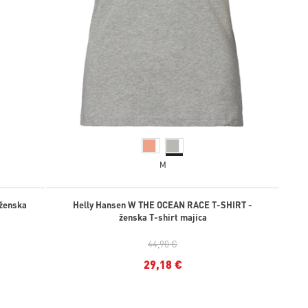
M
 ženska
Helly Hansen W THE OCEAN RACE T-SHIRT -
ženska T-shirt majica
44,90 €
29,18 €