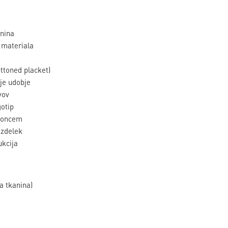
nina
 materiala
ttoned placket)
je udobje
vov
otip
 soncem
izdelek
ukcija
a tkanina)