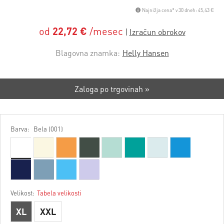
Najnižja cena* v 30 dneh: 45,43 €
od
22,72 €
/mesec
Blagovna znamka:
Helly Hansen
Zaloga po trgovinah »
Barva:
Bela (001)
Velikost:
Tabela velikosti
XL
XXL