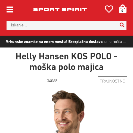
0
Vrhunske znamke na enem mestu!
Brezplačna dostava
za naročila nad
5
Helly Hansen KOS POLO -
moška polo majica
34068
TRAJNOSTNO