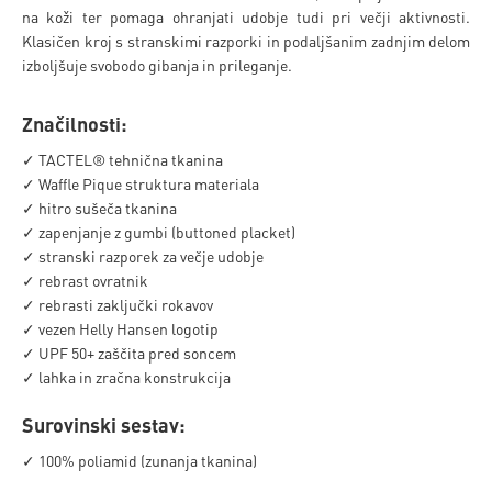
na koži ter pomaga ohranjati udobje tudi pri večji aktivnosti.
Klasičen kroj s stranskimi razporki in podaljšanim zadnjim delom
izboljšuje svobodo gibanja in prileganje.
Značilnosti:
✓ TACTEL® tehnična tkanina
✓ Waffle Pique struktura materiala
✓ hitro sušeča tkanina
✓ zapenjanje z gumbi (buttoned placket)
✓ stranski razporek za večje udobje
✓ rebrast ovratnik
✓ rebrasti zaključki rokavov
✓ vezen Helly Hansen logotip
✓ UPF 50+ zaščita pred soncem
✓ lahka in zračna konstrukcija
Surovinski sestav:
✓ 100% poliamid (zunanja tkanina)