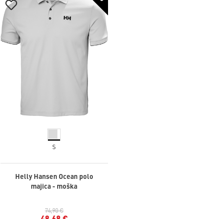
S
Helly Hansen Ocean polo
majica - moška
74,90 €
48,68 €