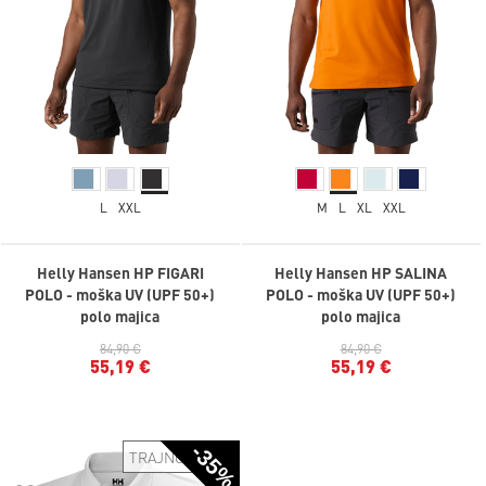
L
XXL
M
L
XL
XXL
Helly Hansen HP FIGARI
Helly Hansen HP SALINA
POLO - moška UV (UPF 50+)
POLO - moška UV (UPF 50+)
polo majica
polo majica
84,90 €
84,90 €
55,19 €
55,19 €
-35%
TRAJNOSTNO