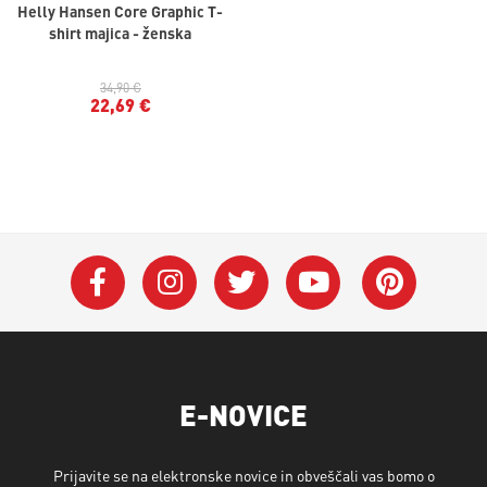
Helly Hansen Core Graphic T-
shirt majica - ženska
34,90 €
22,69 €
E-NOVICE
Prijavite se na elektronske novice in obveščali vas bomo o