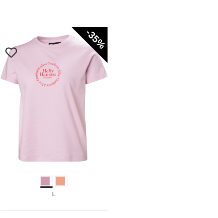
-35%
L