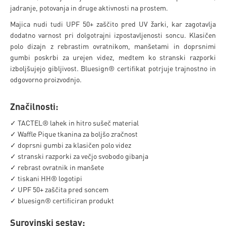
jadranje, potovanja in druge aktivnosti na prostem.
Majica nudi tudi UPF 50+ zaščito pred UV žarki, kar zagotavlja
dodatno varnost pri dolgotrajni izpostavljenosti soncu. Klasičen
polo dizajn z rebrastim ovratnikom, manšetami in doprsnimi
gumbi poskrbi za urejen videz, medtem ko stranski razporki
izboljšujejo gibljivost. Bluesign® certifikat potrjuje trajnostno in
odgovorno proizvodnjo.
Značilnosti:
✓ TACTEL® lahek in hitro sušeč material
✓ Waffle Pique tkanina za boljšo zračnost
✓ doprsni gumbi za klasičen polo videz
✓ stranski razporki za večjo svobodo gibanja
✓ rebrast ovratnik in manšete
✓ tiskani HH® logotipi
✓ UPF 50+ zaščita pred soncem
✓ bluesign® certificiran produkt
Surovinski sestav: