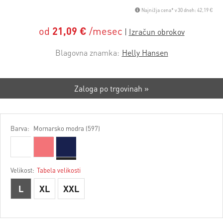
Najnižja cena* v 30 dneh: 42,19 €
od
21,09 €
/mesec
Blagovna znamka:
Helly Hansen
Zaloga po trgovinah »
Barva:
Mornarsko modra (597)
Velikost:
Tabela velikosti
L
XL
XXL