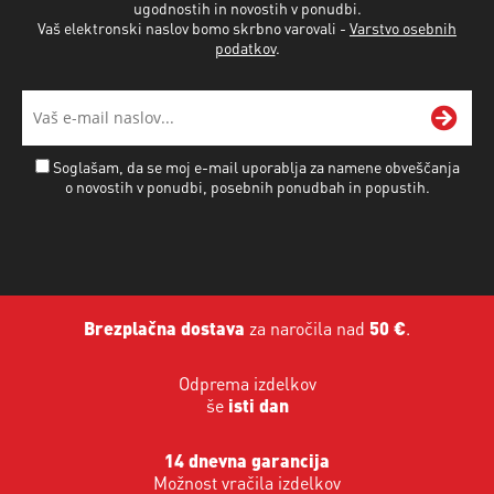
ugodnostih in novostih v ponudbi.
Vaš elektronski naslov bomo skrbno varovali -
Varstvo osebnih
podatkov
.
Soglašam, da se moj e-mail uporablja za namene obveščanja
o novostih v ponudbi, posebnih ponudbah in popustih.
Brezplačna dostava
za naročila nad
50 €
.
Odprema izdelkov
še
isti dan
14 dnevna garancija
Možnost vračila izdelkov