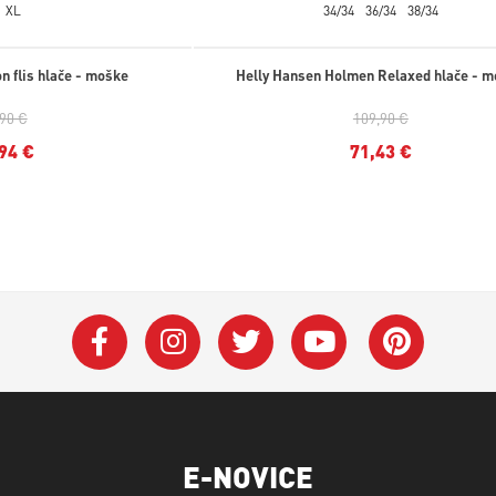
XL
34/34
36/34
38/34
n flis hlače - moške
Helly Hansen Holmen Relaxed hlače - 
,90 €
109,90 €
94 €
71,43 €
E-NOVICE