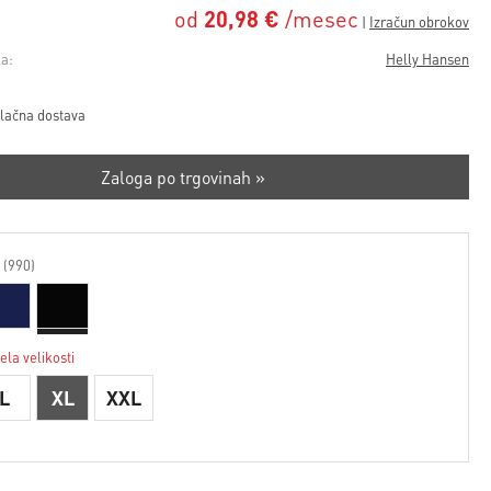
od
20,98 €
/mesec
a:
Helly Hansen
lačna dostava
Zaloga po trgovinah »
 (990)
ela velikosti
L
XL
XXL