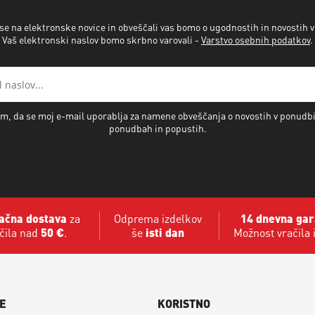
 se na elektronske novice in obveščali vas bomo o ugodnostih in novostih 
Vaš elektronski naslov bomo skrbno varovali -
Varstvo osebnih podatkov
.
m, da se moj e-mail uporablja za namene obveščanja o novostih v ponudb
ponudbah in popustih.
ačna dostava
za
Odprema izdelkov
14 dnevna gar
čila nad
50 €
.
še
isti dan
Možnost vračila 
E
KORISTNO