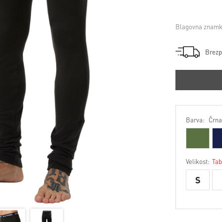
Blagovna znamk
Brezp
Barva:
Črna
Velikost:
Tab
S