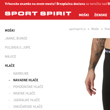
Vrhunske znamke na enem mestu!
Brezplačna dostava
za naročila nad
5
MOŠKI
ŽENSKE
sportspirit.si
Moški
Hla
MOŠKI
JAKNE, BUNDE
PULOVERJI, JOPE
MAJICE
HLAČE
KAVBOJKE
NAVADNE HLAČE
POHODNIŠKE HLAČE
KRATKE HLAČE
JADRALNE HLAČE
SMUČARSKE HLAČE