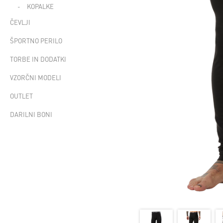
KOPALKE
ČEVLJI
ŠPORTNO PERILO
TORBE IN DODATKI
VZORČNI MODELI
OUTLET
DARILNI BONI