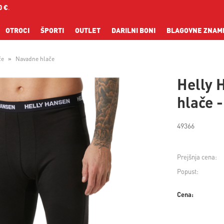
0 €
.
OTROCI
ŠPORTI
OUTLET
DARILNI BONI
BLAGOVNE ZNAM
če
Navadne hlače
Helly 
hlače 
49366
Prejšnja cena:
Popust:
Cena: