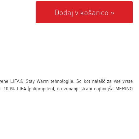
Dodaj v košarico
vene LIFA® Stay Warm tehnologije. So kot nalašč za vse vrste
 100% LIFA (polipropilen), na zunanji strani najfinejša MERINO