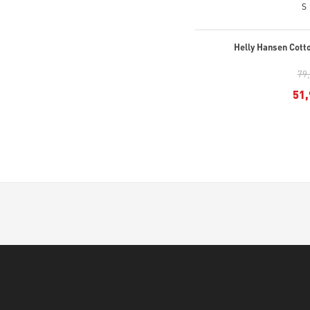
S
Helly Hansen Cotto
79
51,