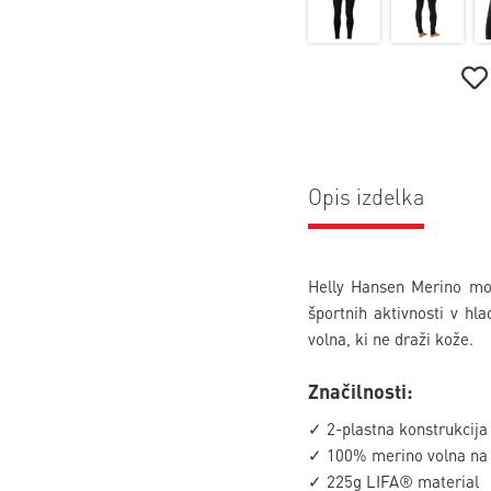
Opis izdelka
Helly Hansen Merino moš
športnih aktivnosti v hl
volna, ki ne draži kože.
Značilnosti:
✓ 2-plastna konstrukcija
✓ 100% merino volna na z
✓ 225g LIFA® material