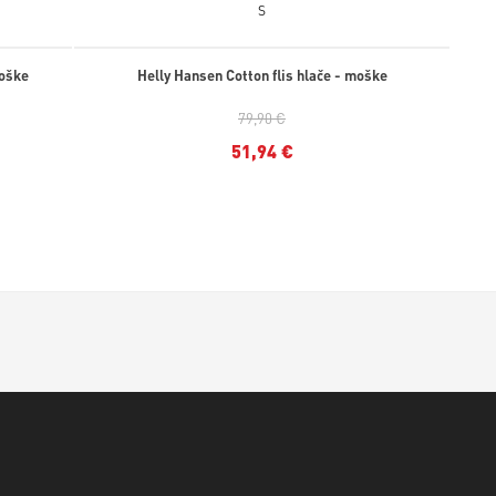
S
moške
Helly Hansen Cotton flis hlače - moške
79,90 €
51,94 €