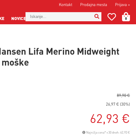
Kontakt
Prodajna mesta
Prijava
»
KE
NOVICE
0
Hansen Lifa Merino Midweight
- moške
89,90 €
26,97 € (30%)
62,93 €
Najnižja cena* v 30 dneh: 62,93 €