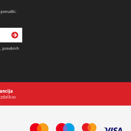
v ponudbi.
i, posebnih
ancija
izdelkov