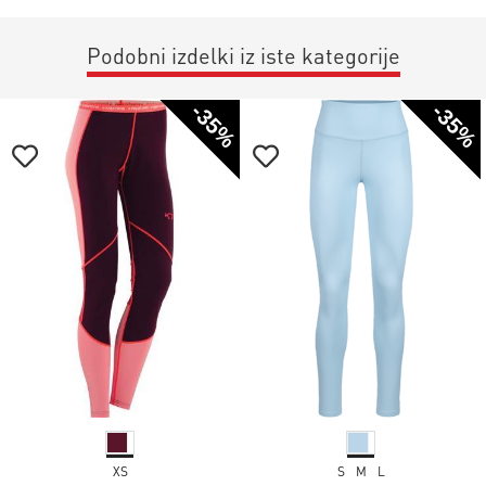
Podobni izdelki iz iste kategorije
-35%
-35%
XS
S
M
L