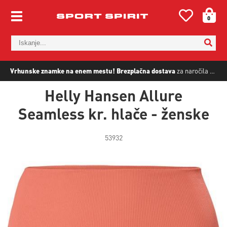
0
Vrhunske znamke na enem mestu!
Brezplačna dostava
za naročila nad
5
Helly Hansen Allure
Seamless kr. hlače - ženske
53932