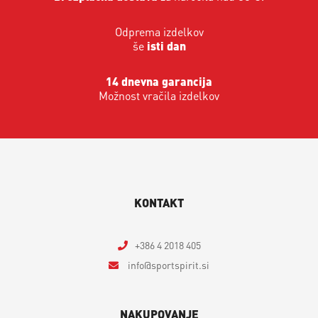
Odprema izdelkov
še
isti dan
14 dnevna garancija
Možnost vračila izdelkov
KONTAKT
+386 4 2018 405
info
sportspirit.si
NAKUPOVANJE