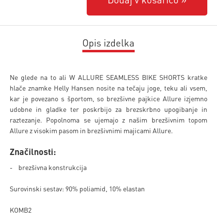
Opis izdelka
Ne glede na to ali W ALLURE SEAMLESS BIKE SHORTS kratke
hlače znamke Helly Hansen nosite na tečaju joge, teku ali vsem,
kar je povezano s športom, so brezšivne pajkice Allure izjemno
udobne in gladke ter poskrbijo za brezskrbno upogibanje in
raztezanje. Popolnoma se ujemajo z našim brezšivnim topom
Allure z visokim pasom in brezšivnimi majicami Allure.
Značilnosti:
- brezšivna konstrukcija
Surovinski sestav: 90% poliamid, 10% elastan
KOMB2