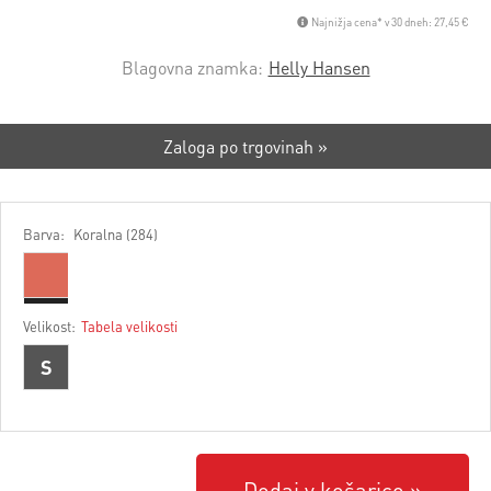
Najnižja cena* v 30 dneh: 27,45 €
Blagovna znamka:
Helly Hansen
Zaloga po trgovinah »
Barva:
Koralna (284)
Velikost:
Tabela velikosti
S
Dodaj v košarico