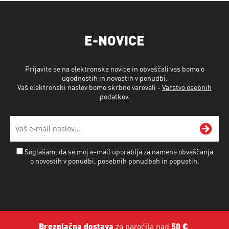
E-NOVICE
Prijavite se na elektronske novice in obveščali vas bomo o
ugodnostih in novostih v ponudbi.
Vaš elektronski naslov bomo skrbno varovali -
Varstvo osebnih
podatkov
.
Soglašam, da se moj e-mail uporablja za namene obveščanja
o novostih v ponudbi, posebnih ponudbah in popustih.
Brezplačna dostava
za naročila nad
50 €
.