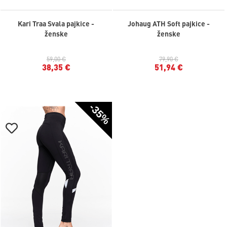
Kari Traa Svala pajkice -
Johaug ATH Soft pajkice -
ženske
ženske
59,00 €
79,90 €
38,35 €
51,94 €
-35%