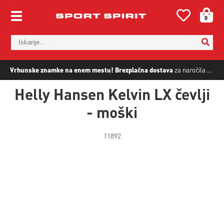
0
Vrhunske znamke na enem mestu!
Brezplačna dostava
za naročila nad
5
Helly Hansen Kelvin LX čevlji
- moški
11892