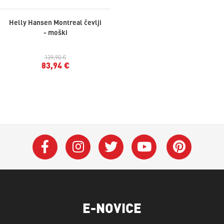
Helly Hansen Montreal čevlji
- moški
139,90 €
83,94 €
E-NOVICE