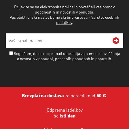
Prijavite se na elektronske novice in obveščali vas bomo o
ugodnostih in novostih v ponudbi.
Vaš elektronski naslov bomo skrbno varovali -
Varstvo osebnih
podatkov
.
Soglašam, da se moj e-mail uporablja za namene obveščanja
o novostih v ponudbi, posebnih ponudbah in popustih.
Brezplačna dostava
za naročila nad
50 €
.
Odprema izdelkov
še
isti dan