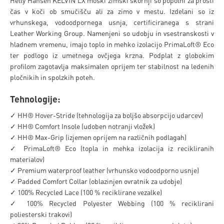
Helly Hansen KELVIN LX moški zimski škornji so popolni za prosti
čas v koči ob smučišču ali za zimo v mestu. Izdelani so iz
vrhunskega, vodoodpornega usnja, certificiranega s strani
Leather Working Group. Namenjeni so udobju in vsestranskosti v
hladnem vremenu, imajo toplo in mehko izolacijo PrimaLoft® Eco
ter podlogo iz umetnega ovčjega krzna. Podplat z globokim
profilom zagotavlja maksimalen oprijem ter stabilnost na ledenih
pločnikih in spolzkih poteh.
Tehnologije:
✓ HH® Hover-Stride (tehnologija za boljšo absorpcijo udarcev)
✓ HH® Comfort Insole (udoben notranji vložek)
✓ HH® Max-Grip (izjemen oprijem na različnih podlagah)
✓ PrimaLoft® Eco (topla in mehka izolacija iz recikliranih
materialov)
✓ Premium waterproof leather (vrhunsko vodoodporno usnje)
✓ Padded Comfort Collar (oblazinjen ovratnik za udobje)
✓ 100% Recycled Lace (100 % reciklirane vezalke)
✓ 100% Recycled Polyester Webbing (100 % reciklirani
poliesterski trakovi)