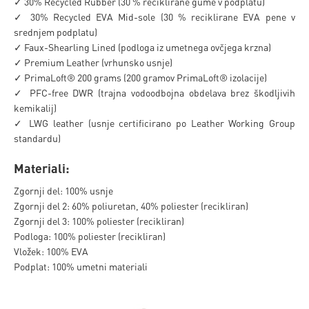
✓ 30% Recycled Rubber (30 % reciklirane gume v podplatu)
✓ 30% Recycled EVA Mid-sole (30 % reciklirane EVA pene v
srednjem podplatu)
✓ Faux-Shearling Lined (podloga iz umetnega ovčjega krzna)
✓ Premium Leather (vrhunsko usnje)
✓ PrimaLoft® 200 grams (200 gramov PrimaLoft® izolacije)
✓ PFC-free DWR (trajna vodoodbojna obdelava brez škodljivih
kemikalij)
✓ LWG leather (usnje certificirano po Leather Working Group
standardu)
Materiali:
Zgornji del: 100% usnje
Zgornji del 2: 60% poliuretan, 40% poliester (recikliran)
Zgornji del 3: 100% poliester (recikliran)
Podloga: 100% poliester (recikliran)
Vložek: 100% EVA
Podplat: 100% umetni materiali