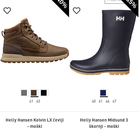
-40%
-35%
41
43
40
41
46
47
Helly Hansen Kelvin LX čevlji
Helly Hansen Midsund 3
- moški
škornji - moški