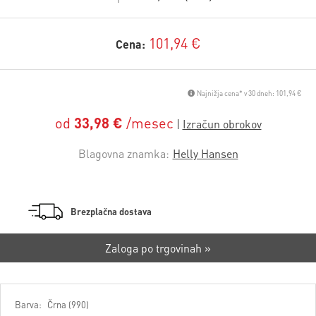
101,94 €
Cena:
Najnižja cena* v 30 dneh: 101,94 €
od
33,98 €
/mesec
Blagovna znamka:
Helly Hansen
Brezplačna dostava
Zaloga po trgovinah »
Barva:
Črna (990)