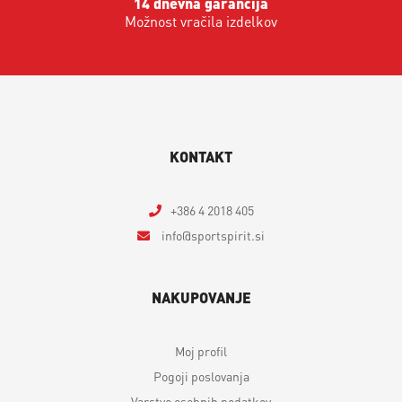
14 dnevna garancija
Možnost vračila izdelkov
KONTAKT
+386 4 2018 405
info
sportspirit.si
NAKUPOVANJE
Moj profil
Pogoji poslovanja
Varstvo osebnih podatkov