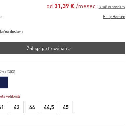
od
31,39 €
/mesec
a:
Helly Hansen
lačna dostava
Zaloga po trgovinah »
žna (303)
ela velikosti
41
42
44
44,5
45