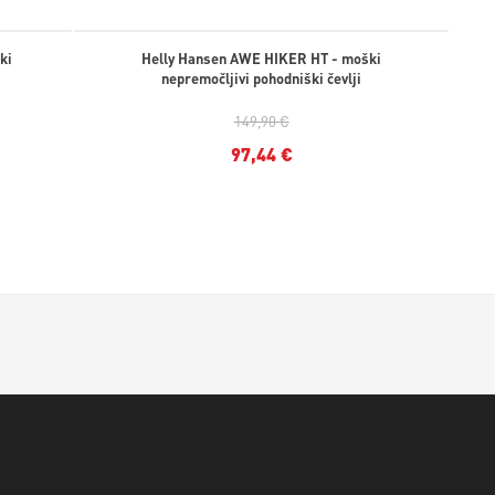
ki
Helly Hansen AWE HIKER HT - moški
nepremočljivi pohodniški čevlji
149,90 €
97,44 €