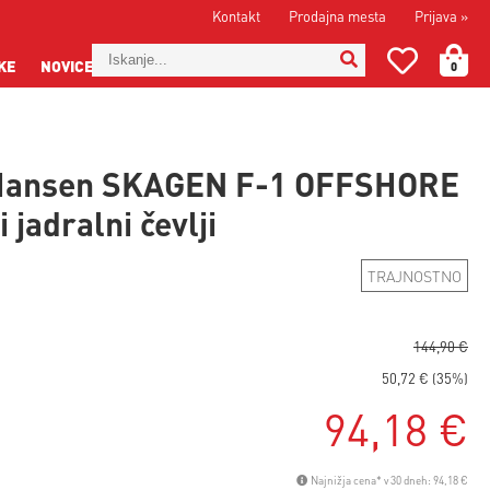
Kontakt
Prodajna mesta
Prijava
»
KE
NOVICE
0
 Hansen SKAGEN F-1 OFFSHORE
 jadralni čevlji
TRAJNOSTNO
144,90 €
50,72 € (35%)
94,18 €
Najnižja cena* v 30 dneh: 94,18 €