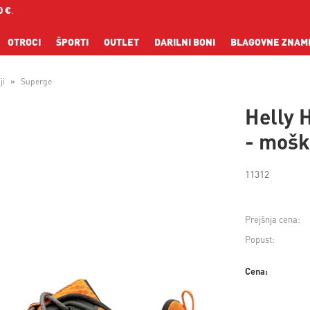
0 €
.
OTROCI
ŠPORTI
OUTLET
DARILNI BONI
BLAGOVNE ZNAM
ji
Superge
Helly
- moški
11312
Prejšnja cena:
Popust:
Cena: