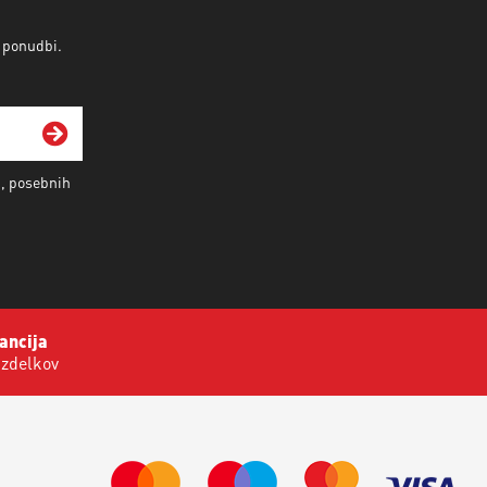
v ponudbi.
i, posebnih
ancija
izdelkov