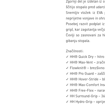
Zgornji del je izdelan iz
ščitijo stopalo pred udarc
Snemljiv vložek iz EVA 
neprijetne vonjave in ohra
Posebej razvit podplat i
grip), kar zagotavlja večj
Čevlji so zasnovani za hi
gibanju stopala.
Značilnosti:
✓ HH® Quick Dry – hitro 
✓ HH® Max-Vent – zračnos
✓ Flowknit® – brezšivno p
✓ HH® Pro Guard – zaščit
✓ HH® Hover-Stride – bl
✓ HH® Max-Comfort Insol
✓ HH® Free-Flex – naravno
✓ HH Surround-Grip – 360°
✓ HH Hydro-Grip – oprij