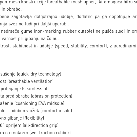
 open-mesh konstrukcije (breathable mesh upper), ki omogoča hitro su
i in obrabo.
pene zagotavlja dolgotrajno udobje, dodatno pa ga dopolnjuje an
nja svežino tudi pri daljši uporabi.
z nedrseče gume (non-marking rubber outsole) ne pušča sledi in o
o varnost pri gibanju na čolnu.
trost, stabilnost in udobje (speed, stability, comfort), z aerodina
sušenje (quick-dry technology)
t (breathable ventilation)
rileganje (seamless fit)
a pred obrabo (abrasion protection)
aženje (cushioning EVA midsole)
e – udoben vložek (comfort insole)
 gibanje (flexibility)
 oprijem (all-direction grip)
em na mokrem (wet traction rubber)