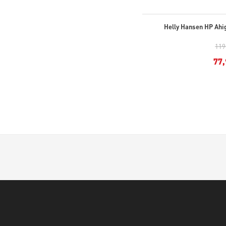
Helly Hansen HP Ahig
119
77,