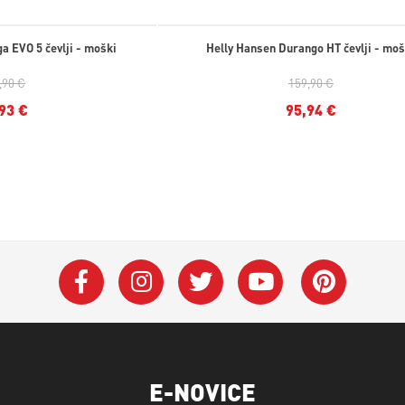
a EVO 5 čevlji - moški
Helly Hansen Durango HT čevlji - moš
,90 €
159,90 €
93 €
95,94 €
E-NOVICE