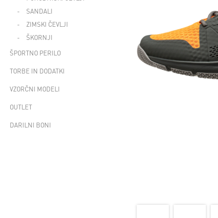
SANDALI
ZIMSKI ČEVLJI
ŠKORNJI
ŠPORTNO PERILO
TORBE IN DODATKI
VZORČNI MODELI
OUTLET
DARILNI BONI