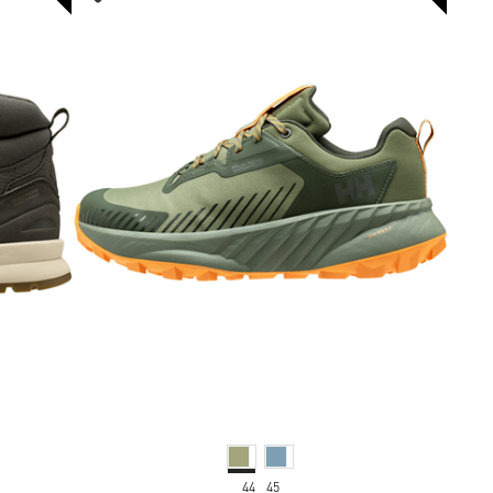
44
45