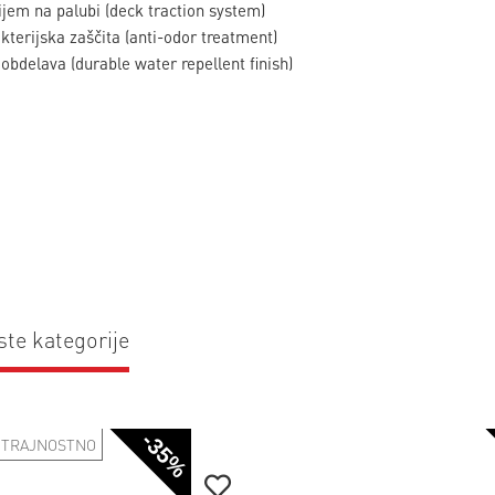
jem na palubi (deck traction system)
kterijska zaščita (anti-odor treatment)
bdelava (durable water repellent finish)
ste kategorije
-35%
TRAJNOSTNO