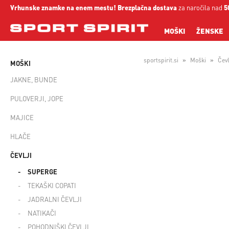
Vrhunske znamke na enem mestu!
Brezplačna dostava
za naročila nad
5
MOŠKI
ŽENSKE
sportspirit.si
Moški
Čevl
MOŠKI
JAKNE, BUNDE
PULOVERJI, JOPE
MAJICE
HLAČE
ČEVLJI
SUPERGE
TEKAŠKI COPATI
JADRALNI ČEVLJI
NATIKAČI
POHODNIŠKI ČEVLJI