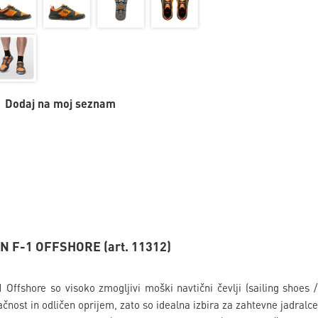
Dodaj na moj seznam
N F-1 OFFSHORE (art. 11312)
Offshore so visoko zmogljivi moški navtični čevlji (sailing shoes /
čnost in odličen oprijem, zato so idealna izbira za zahtevne jadralce 