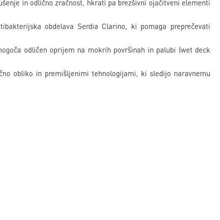
šenje in odlično zračnost, hkrati pa brezšivni ojačitveni elementi
tibakterijska obdelava Serdia Clarino, ki pomaga preprečevati
mogoča odličen oprijem na mokrih površinah in palubi (wet deck
mično obliko in premišljenimi tehnologijami, ki sledijo naravnemu