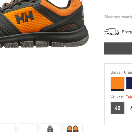
Blagovna znamk
Brezp
Barva:
Oran
Velikost:
Tab
40