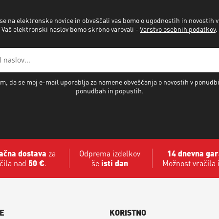
 se na elektronske novice in obveščali vas bomo o ugodnostih in novostih 
Vaš elektronski naslov bomo skrbno varovali -
Varstvo osebnih podatkov
.
m, da se moj e-mail uporablja za namene obveščanja o novostih v ponudb
ponudbah in popustih.
ačna dostava
za
Odprema izdelkov
14 dnevna gar
čila nad
50 €
.
še
isti dan
Možnost vračila 
E
KORISTNO