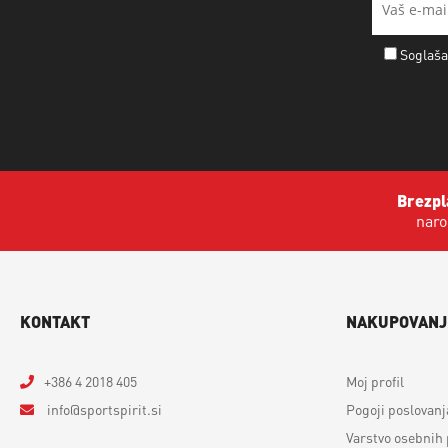
Soglaša
Brezpl
naro
KONTAKT
NAKUPOVANJ
+386 4 2018 405
Moj profil
info
sportspirit.si
Pogoji poslovanj
Varstvo osebnih