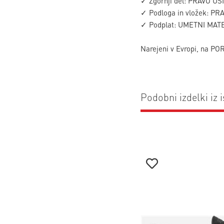
✓ Zgornji del: PRAVO U
✓ Podloga in vložek: P
✓ Podplat: UMETNI MAT
Narejeni v Evropi, na 
Podobni izdelki iz i