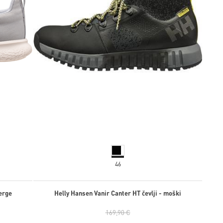
46
erge
Helly Hansen Vanir Canter HT čevlji - moški
169,90 €