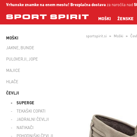
Vrhunske znamke na enem mestu!
Brezplačna dostava
za naročila nad
5
MOŠKI
ŽENSKE
sportspirit.si
Moški
Čevl
MOŠKI
JAKNE, BUNDE
PULOVERJI, JOPE
MAJICE
HLAČE
ČEVLJI
SUPERGE
TEKAŠKI COPATI
JADRALNI ČEVLJI
NATIKAČI
POHODNIŠKI ČEVLJI