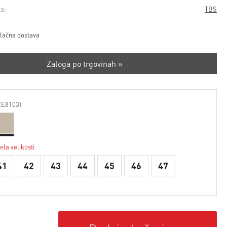
a:
TBS
lačna dostava
Zaloga po trgovinah »
(E8103)
ela velikosti
41
42
43
44
45
46
47