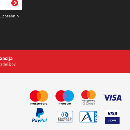
i, posebnih
ancija
izdelkov