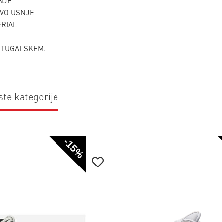
SNJE
RAVO USNJE
ERIAL
PORTUGALSKEM.
ste kategorije
-15%