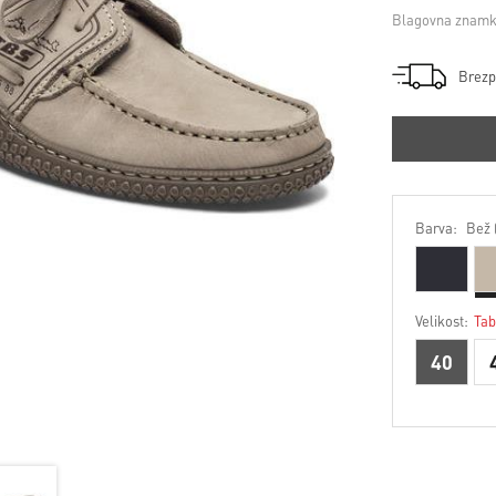
Blagovna znamk
Brezp
Barva:
Bež 
Velikost:
Tab
40