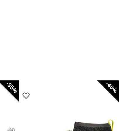
-35%
-40%