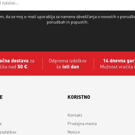
m, da se moj e-mail uporablja za namene obveščanja o novostih v ponudb
ponudbah in popustih.
ačna dostava
za
Odprema izdelkov
14 dnevna gar
čila nad
50 €
.
še
isti dan
Možnost vračila 
E
KORISTNO
Kontakt
a
Prodajna mesta
 podatkov
Novice