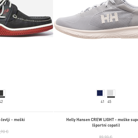
42
41
45
čevlji - moški
Helly Hansen CREW LIGHT - moške sup
(športni copati)
,90 €
89,90 €