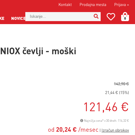
Kontakt
Prodajna mesta
Prijava
»
KE
NOVICE
0
NIOX čevlji - moški
142,90 €
21,44 € (15%)
121,46 €
Najnižja cena* v 30 dneh: 114,32 €
od
20,24 €
/mesec