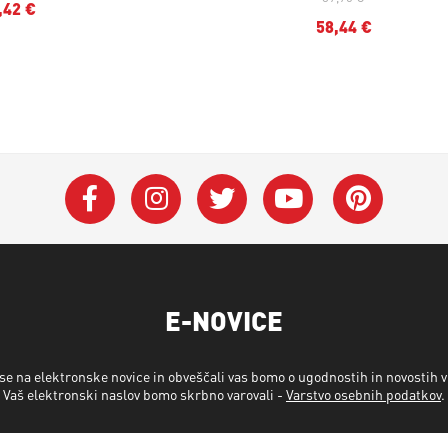
,42 €
58,44 €
E-NOVICE
 se na elektronske novice in obveščali vas bomo o ugodnostih in novostih 
Vaš elektronski naslov bomo skrbno varovali -
Varstvo osebnih podatkov
.