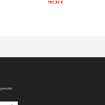
101,94 €
v ponudbi.