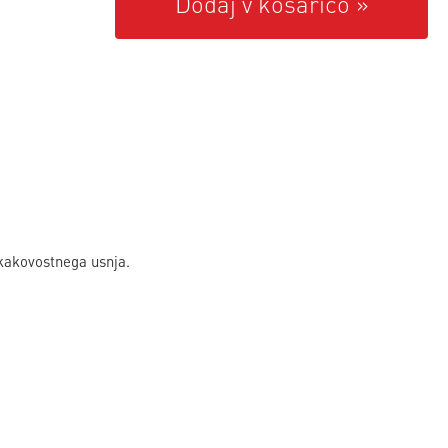
Dodaj v košarico
 kakovostnega usnja.