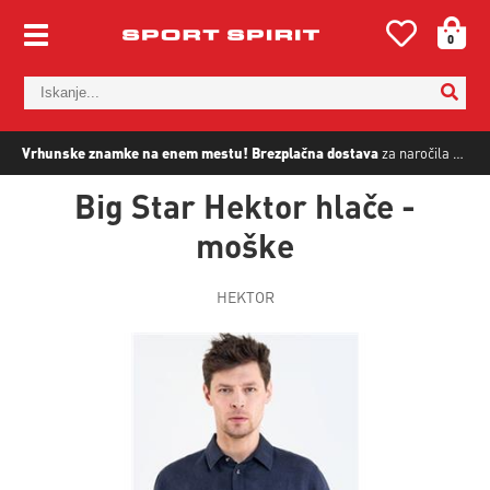
0
Vrhunske znamke na enem mestu!
Brezplačna dostava
za naročila nad
5
Big Star Hektor hlače -
moške
HEKTOR