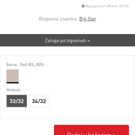
Najnižja cena* v 30 dneh: 35,99 €
Blagovna znamka:
Big Star
Zaloga po trgovinah »
Barva:
Bež (BS_805)
Velikost:
33/32
34/32
Dodaj v košarico