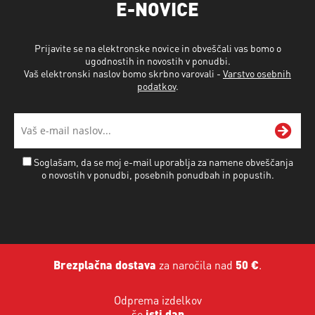
E-NOVICE
Prijavite se na elektronske novice in obveščali vas bomo o
ugodnostih in novostih v ponudbi.
Vaš elektronski naslov bomo skrbno varovali -
Varstvo osebnih
podatkov
.
Soglašam, da se moj e-mail uporablja za namene obveščanja
o novostih v ponudbi, posebnih ponudbah in popustih.
Brezplačna dostava
za naročila nad
50 €
.
Odprema izdelkov
še
isti dan