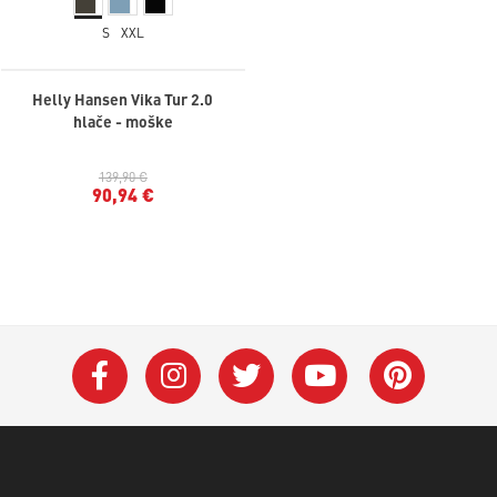
S
XXL
Helly Hansen Vika Tur 2.0
hlače - moške
139,90 €
90,94 €