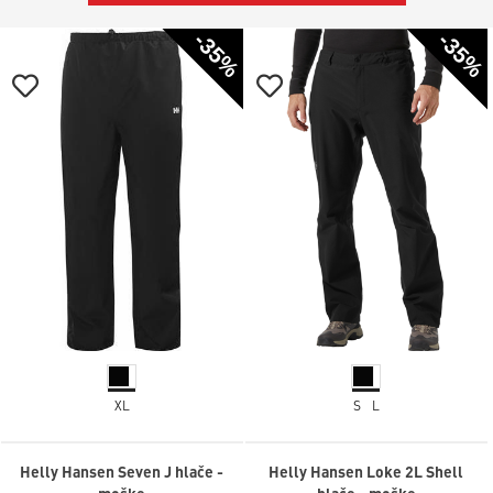
-35%
-35%
XL
S
L
Helly Hansen Seven J hlače -
Helly Hansen Loke 2L Shell
moške
hlače - moške