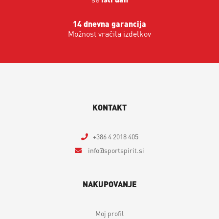
14 dnevna garancija
Možnost vračila izdelkov
KONTAKT
+386 4 2018 405
info
sportspirit.si
NAKUPOVANJE
Moj profil