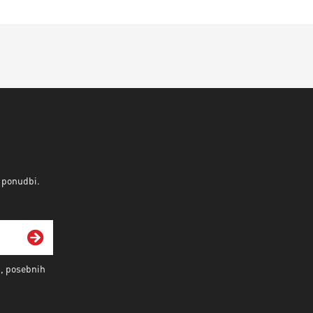
v ponudbi.
i, posebnih