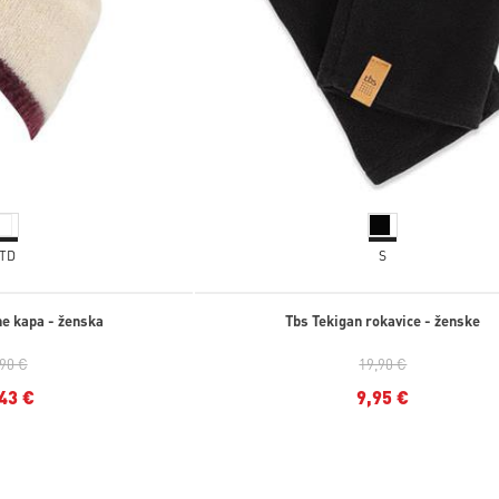
TD
S
ne kapa - ženska
Tbs Tekigan rokavice - ženske
,90 €
19,90 €
43 €
9,95 €