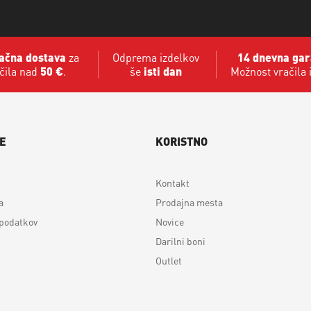
ačna dostava
za
Odprema izdelkov
14 dnevna gar
čila nad
50 €
.
še
isti dan
Možnost vračila 
E
KORISTNO
Kontakt
a
Prodajna mesta
 podatkov
Novice
Darilni boni
Outlet