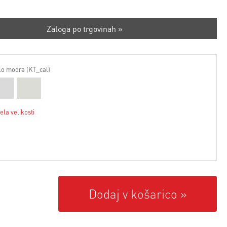
Zaloga po trgovinah »
lo modra (KT_cal)
ela velikosti
Dodaj v košarico