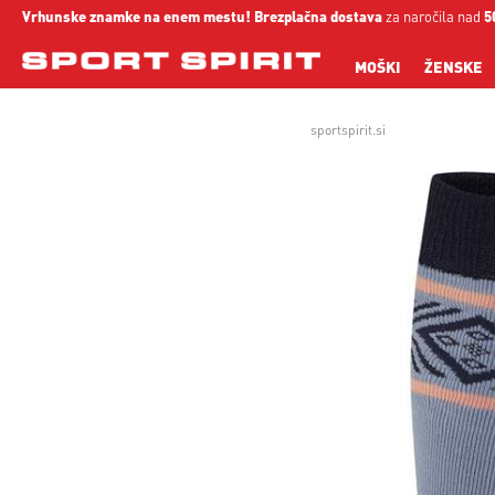
Vrhunske znamke na enem mestu!
Brezplačna dostava
za naročila nad
5
MOŠKI
ŽENSKE
sportspirit.si