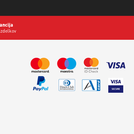
ancija
izdelkov