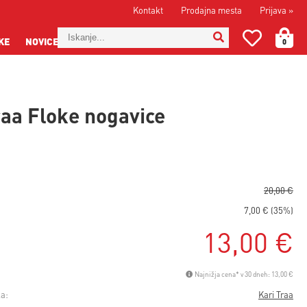
Kontakt
Prodajna mesta
Prijava
»
KE
NOVICE
0
raa Floke nogavice
20,00 €
7,00 € (35%)
13,00 €
Najnižja cena* v 30 dneh: 13,00 €
a:
Kari Traa