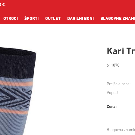
0 €
.
OTROCI
ŠPORTI
OUTLET
DARILNI BONI
BLAGOVNE ZNAM
Kari T
611070
Prejšnja cena:
Popust:
Cena:
Blagovna znamk