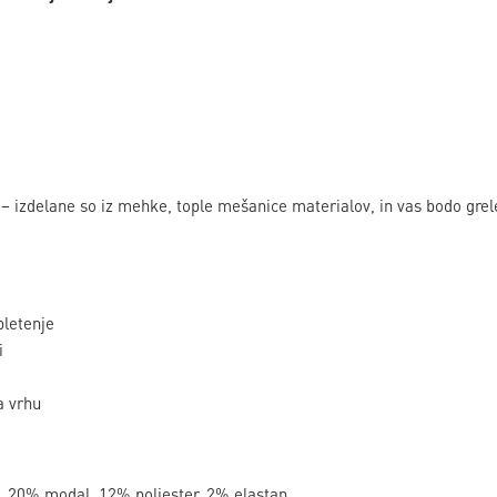
– izdelane so iz mehke, tople mešanice materialov, in vas bodo grel
letenje
i
 vrhu
, 20% modal, 12% poliester, 2% elastan