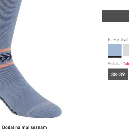
Barva:
Svet
Velikost:
Tab
38-39
Dodaj na moj seznam