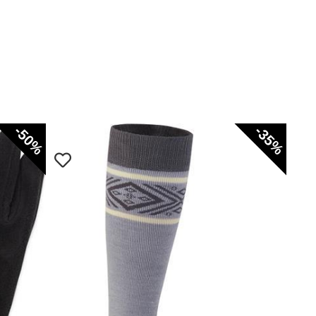
-50%
-35%