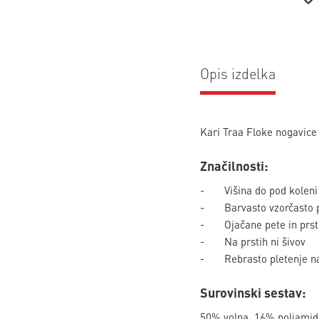
Opis izdelka
Kari Traa Floke nogavice 
Značilnosti:
- Višina do pod koleni
- Barvasto vzorčasto p
- Ojačane pete in prst
- Na prstih ni šivov
- Rebrasto pletenje na
Surovinski sestav:
50% volna, 16% poliamid