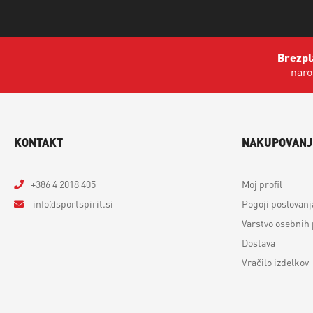
Brezpl
naro
KONTAKT
NAKUPOVANJ
+386 4 2018 405
Moj profil
info
sportspirit.si
Pogoji poslovanj
Varstvo osebnih
Dostava
Vračilo izdelkov