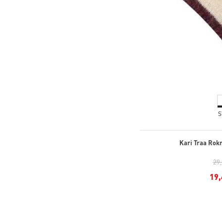
S
Kari Traa Rok
29
19,