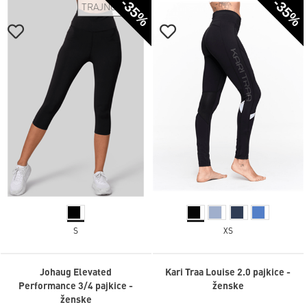
-35%
-35%
TRAJNOSTNO
S
XS
Johaug Elevated
Kari Traa Louise 2.0 pajkice -
Performance 3/4 pajkice -
ženske
ženske