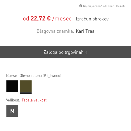
Najnižja cena* v 30 dneh: 45,43 €
od
22,72 €
/mesec
Blagovna znamka:
Kari Traa
Zaloga po trgovinah »
Barva:
Olivno zelena (KT_tweed)
Velikost:
Tabela velikosti
M