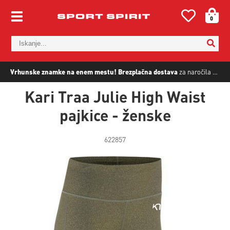
0
Vrhunske znamke na enem mestu!
Brezplačna dostava
za naročila nad
5
Kari Traa Julie High Waist
pajkice - ženske
622857