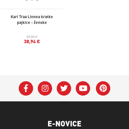
Kari Traa Linnea kratke
pajkice - ženske
59,90 €
38,94 €
E-NOVICE