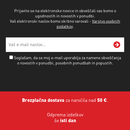
Prijavite se na elektronske novice in obveščali vas bomo o
ugodnostih in novostih v ponudbi.
Vaš elektronski naslov bomo skrbno varovali -
Varstvo osebnih
podatkov
.
Soglašam, da se moj e-mail uporablja za namene obveščanja
o novostih v ponudbi, posebnih ponudbah in popustih.
Brezplačna dostava
za naročila nad
50 €
.
Odprema izdelkov
še
isti dan