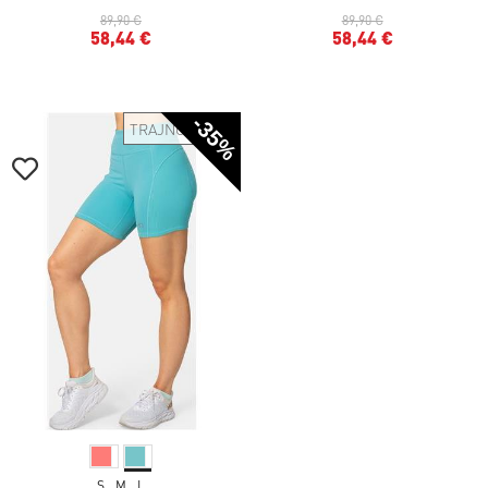
89,90 €
89,90 €
58,44 €
58,44 €
-35%
TRAJNOSTNO
S
M
L