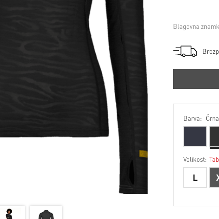
Blagovna znamk
Brezp
Barva:
Črna
Velikost:
Tab
L