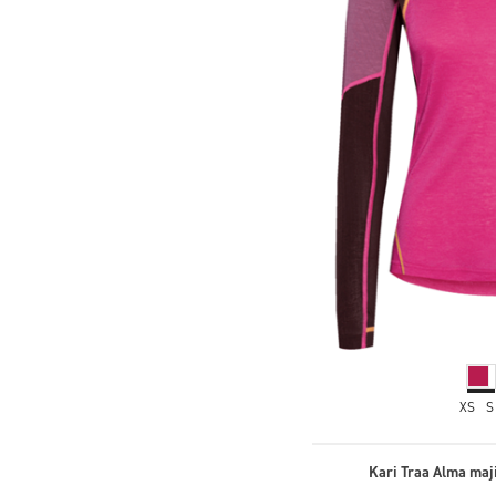
XS
S
Kari Traa Alma maj