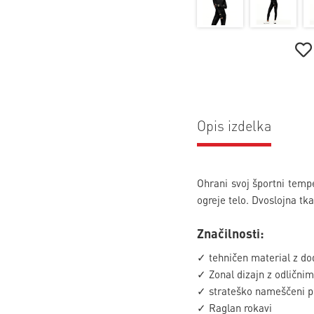
Opis izdelka
Ohrani svoj športni temp
ogreje telo. Dvoslojna t
Značilnosti:
✓ tehničen material z d
✓ Zonal dizajn z odličn
✓ strateško nameščeni p
✓ Raglan rokavi