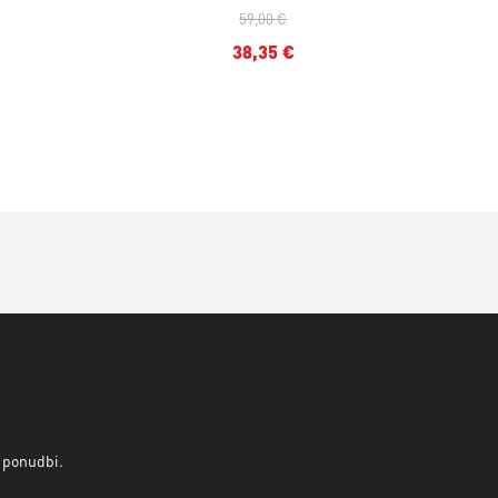
59,00 €
38,35 €
v ponudbi.