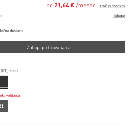
od
21,64 €
/mesec
a:
Johaug
lačna dostava
Zaloga po trgovinah »
 (KT_tblck)
ela velikosti
XL