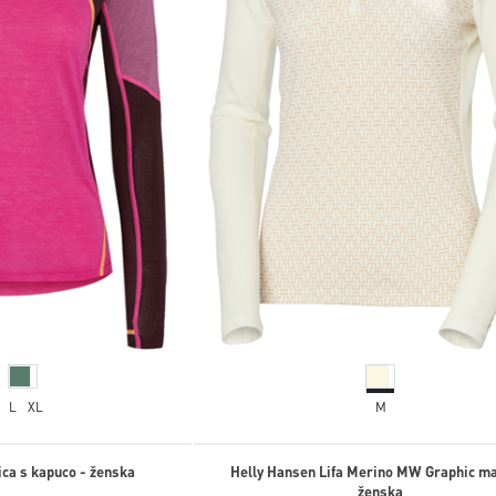
L
XL
M
ica s kapuco - ženska
Helly Hansen Lifa Merino MW Graphic ma
ženska