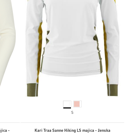
S
jica -
Kari Traa Sanne Hiking LS majica - ženska