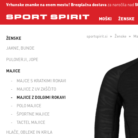
Vrhunske znamke na enem mestu!
Brezplačna dostava
za naročila nad
5
MOŠKI
ŽENSKE
sportspirit.si
Ženske
Ma
ŽENSKE
JAKNE, BUNDE
PULOVERJI, JOPE
MAJICE
MAJCE S KRATKIMI ROKAVI
MAJICE Z UV ZAŠČITO
MAJICE Z DOLGIMI ROKAVI
POLO MAJICE
ŠPORTNE MAJICE
TACTEL MAJICE
HLAČE, OBLEKE IN KRILA