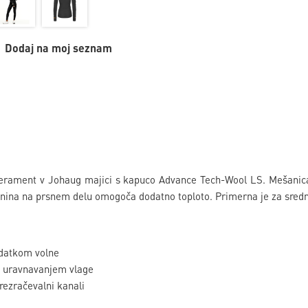
Dodaj na moj seznam
erament v Johaug majici s kapuco Advance Tech-Wool LS. Mešanica v
kanina na prsnem delu omogoča dodatno toploto. Primerna je za sredn
odatkom volne
im uravnavanjem vlage
rezračevalni kanali