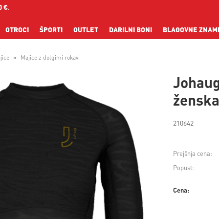
0 €
.
OTROCI
ŠPORTI
OUTLET
DARILNI BONI
BLAGOVNE ZNAM
jice
Majice z dolgimi rokavi
Johaug
žensk
210642
Prejšnja cena:
Popust:
Cena: