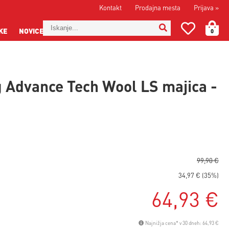
Kontakt
Prodajna mesta
Prijava
»
KE
NOVICE
0
 Advance Tech Wool LS majica -
a
99,90 €
34,97 € (35%)
64,93 €
Najnižja cena* v 30 dneh: 64,93 €