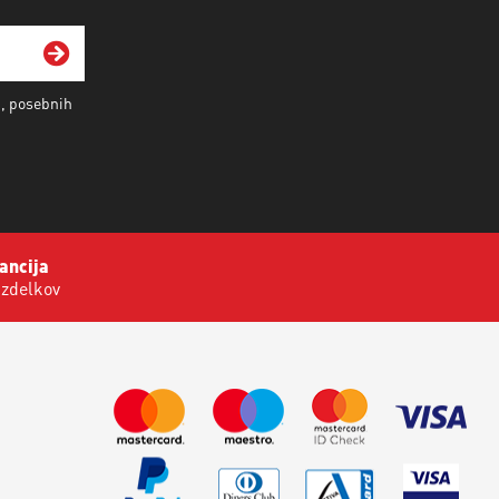
i, posebnih
ancija
izdelkov