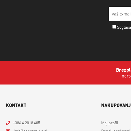
Soglaša
Brezpl
naro
KONTAKT
NAKUPOVANJ
+386 4 2018 405
Moj profil
info
sportspirit.si
Pogoji poslovanj