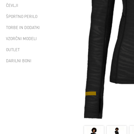
ČEVLJI
ŠPORTNO PERILO
TORBE IN DODATKI
VZORČNI MODELI
OUTLET
DARILNI BONI