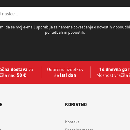
m, da se moj e-mail uporablja za namene obveščanja o novostih v ponudb
ponudbah in popustih.
ačna dostava
za
Odprema izdelkov
14 dnevna gar
čila nad
50 €
.
še
isti dan
Možnost vračila 
E
KORISTNO
Kontakt
a
Prodajna mesta