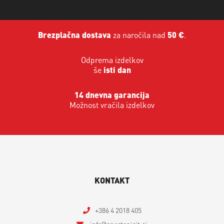
Brezplačna dostava
za naročila nad
50 €
.
Odprema izdelkov
še
isti dan
14 dnevna garancija
Možnost vračila izdelkov
KONTAKT
+386 4 2018 405
info
sportspirit.si