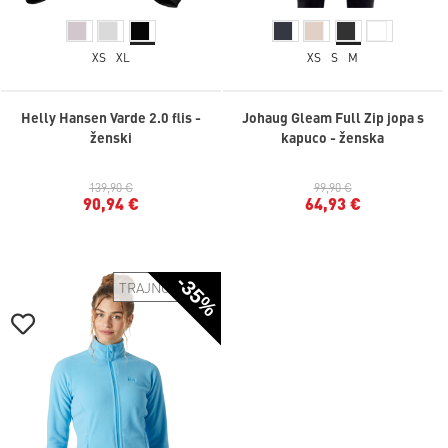
XS
XL
XS
S
M
Helly Hansen Varde 2.0 flis -
Johaug Gleam Full Zip jopa s
ženski
kapuco - ženska
139,90 €
99,90 €
90,94 €
64,93 €
-35%
TRAJNOSTNO