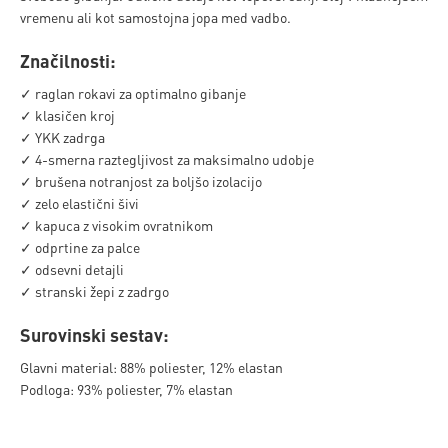
vremenu ali kot samostojna jopa med vadbo.
Značilnosti:
✓ raglan rokavi za optimalno gibanje
✓ klasičen kroj
✓ YKK zadrga
✓ 4-smerna raztegljivost za maksimalno udobje
✓ brušena notranjost za boljšo izolacijo
✓ zelo elastični šivi
✓ kapuca z visokim ovratnikom
✓ odprtine za palce
✓ odsevni detajli
✓ stranski žepi z zadrgo
Surovinski sestav:
Glavni material: 88% poliester, 12% elastan
Podloga: 93% poliester, 7% elastan