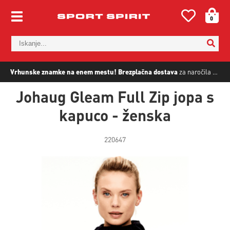
0
Vrhunske znamke na enem mestu!
Brezplačna dostava
za naročila nad
5
Johaug Gleam Full Zip jopa s
kapuco - ženska
220647