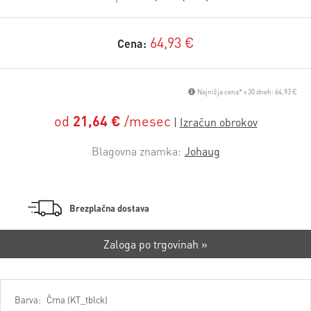
64,93 €
Cena:
Najnižja cena* v 30 dneh: 64,93 €
od
21,64 €
/mesec
Blagovna znamka:
Johaug
Brezplačna dostava
Zaloga po trgovinah »
Barva:
Črna (KT_tblck)