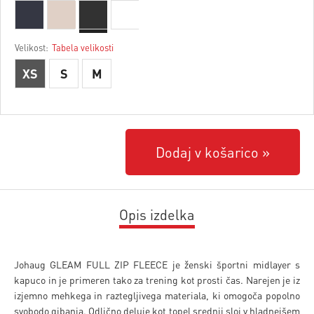
Velikost:
Tabela velikosti
XS
S
M
Dodaj v košarico
Opis izdelka
Johaug GLEAM FULL ZIP FLEECE je ženski športni midlayer s
kapuco in je primeren tako za trening kot prosti čas. Narejen je iz
izjemno mehkega in raztegljivega materiala, ki omogoča popolno
svobodo gibanja. Odlično deluje kot topel srednji sloj v hladnejšem