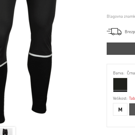
Blagovna znamk
Brezp
Barva:
Črna
Velikost:
Tab
M