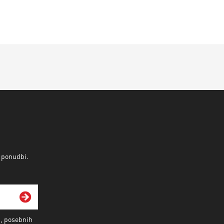
v ponudbi.
i, posebnih