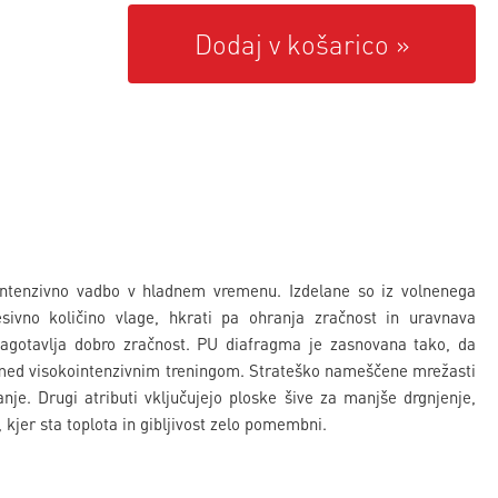
Dodaj v košarico
intenzivno vadbo v hladnem vremenu. Izdelane so iz volnenega
sivno količino vlage, hkrati pa ohranja zračnost in uravnava
zagotavlja dobro zračnost. PU diafragma je zasnovana tako, da
ajo med visokointenzivnim treningom. Strateško nameščene mrežasti
anje. Drugi atributi vključujejo ploske šive za manjše drgnjenje,
 kjer sta toplota in gibljivost zelo pomembni.