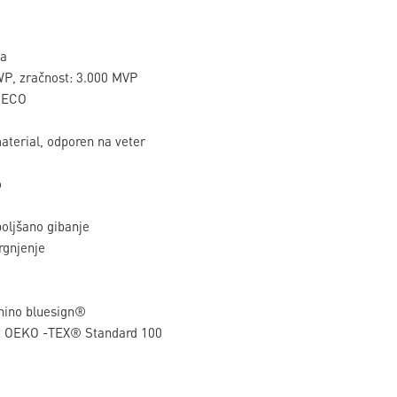
a
WP, zračnost: 3.000 MVP
® ECO
terial, odporen na veter
o
oljšano gibanje
rgnjenje
anino bluesign®
a z OEKO -TEX® Standard 100