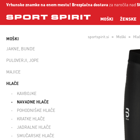
Vrhunske znamke na enem mestu!
Brezplačna dostava
za naročila nad
5
MOŠKI
ŽENSKE
sportspirit.si
Moški
Hla
MOŠKI
JAKNE, BUNDE
PULOVERJI, JOPE
MAJICE
HLAČE
KAVBOJKE
NAVADNE HLAČE
POHODNIŠKE HLAČE
KRATKE HLAČE
JADRALNE HLAČE
SMUČARSKE HLAČE