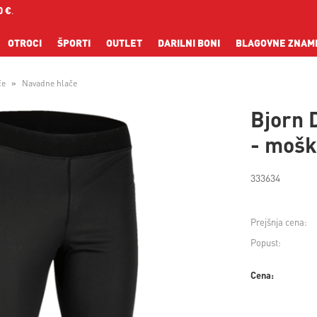
0 €
.
OTROCI
ŠPORTI
OUTLET
DARILNI BONI
BLAGOVNE ZNAM
če
Navadne hlače
Bjorn 
- moš
333634
Prejšnja cena:
Popust:
Cena: