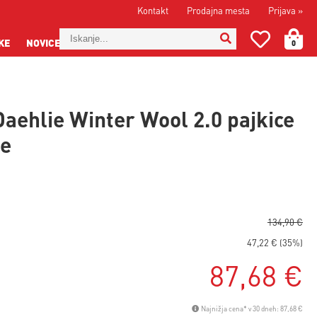
Kontakt
Prodajna mesta
Prijava
»
KE
NOVICE
0
Daehlie Winter Wool 2.0 pajkice
ke
134,90 €
47,22 € (35%)
87,68 €
Najnižja cena* v 30 dneh: 87,68 €