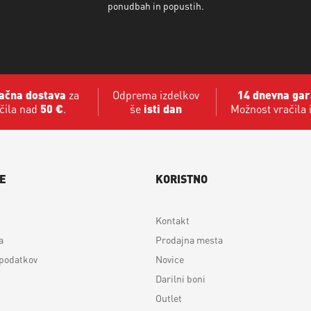
ponudbah in popustih.
ačna dostava
za
Odprema izdelkov
14 dnevna gar
čila nad
50 €
.
še
isti dan
Možnost vračila 
E
KORISTNO
Kontakt
a
Prodajna mesta
 podatkov
Novice
Darilni boni
Outlet