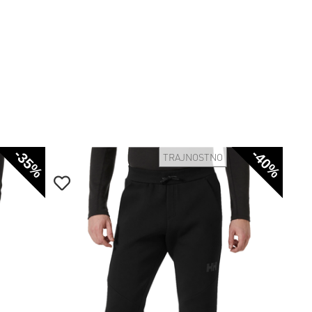
-35%
-40%
TRAJNOSTNO