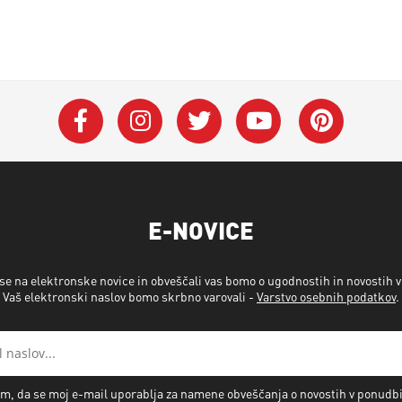
E-NOVICE
 se na elektronske novice in obveščali vas bomo o ugodnostih in novostih 
Vaš elektronski naslov bomo skrbno varovali -
Varstvo osebnih podatkov
.
m, da se moj e-mail uporablja za namene obveščanja o novostih v ponudb