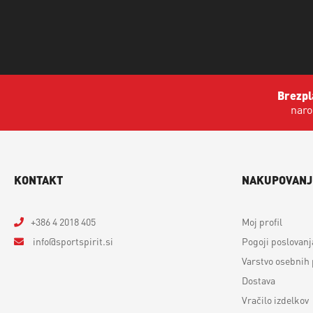
Brezpl
naro
KONTAKT
NAKUPOVANJ
+386 4 2018 405
Moj profil
info
sportspirit.si
Pogoji poslovanj
Varstvo osebnih
Dostava
Vračilo izdelkov