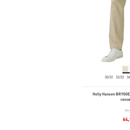
30/32
32/32
3
Helly Hansen BRYGGE
casua
99
64,