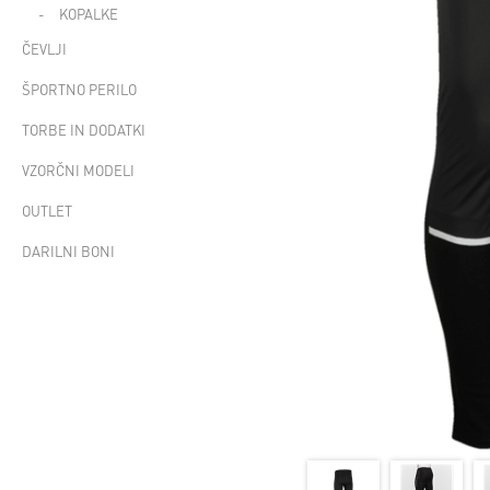
KOPALKE
ČEVLJI
ŠPORTNO PERILO
TORBE IN DODATKI
VZORČNI MODELI
OUTLET
DARILNI BONI