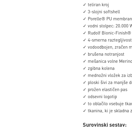
✓ teliran kroj
✓ 3-slojni softshell
✓ Porelle® PU membran
✓ vodni stolpec: 20.000 
✓ Rudolf Bionic-Finish
✓ 4-smerna raztegljivost
✓ vodoodbojen, zračen ma
✓ brušena notranjost
✓ mešanica volne Merin
✓ zgibna kolena
✓ mednožni vložek za izb
✓ ploski šivi za manjše d
✓ prožen elastičen pas
✓ odsevni logotip
✓ to oblačilo vsebuje tk
✓ tkanina, ki je skladn
Surovinski sestav: