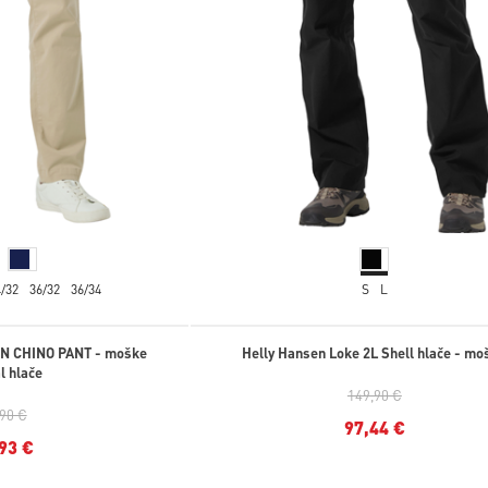
4/32
36/32
36/34
S
L
N CHINO PANT - moške
Helly Hansen Loke 2L Shell hlače - mo
l hlače
149,90 €
,90 €
97,44 €
93 €