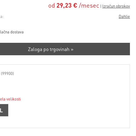
od
29,23 €
/mesec
a:
Dahlie
lačna dostava
Zaloga po trgovinah »
 (99900)
ela velikosti
L