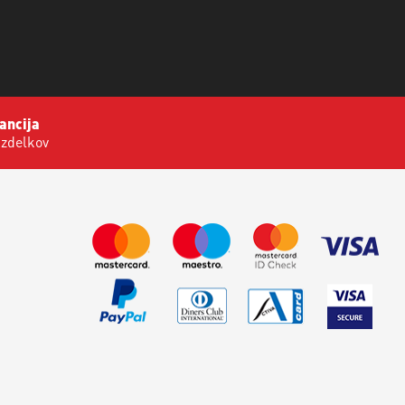
ancija
izdelkov