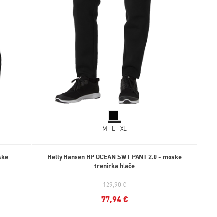
M
L
XL
ške
Helly Hansen HP OCEAN SWT PANT 2.0 - moške
trenirka hlače
129,90 €
77,94 €