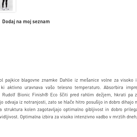
Dodaj na moj seznam
ol pajkice blagovne znamke Dahlie iz mešanice volne za visoko 
, ki aktivno uravnava vašo telesno temperaturo. Absorbira impre
a Rudolf Bionic Finish® Eco ščiti pred rahlim dežjem, hkrati pa 
 jo odvaja iz notranjosti, zato se hlače hitro posušijo in dobro dih
a struktura kolen zagotavljajo optimalno gibljivost in dobro prileg
vidljivost. Optimalna izbira za visoko intenzivno vadbo v mrzlih dneh,