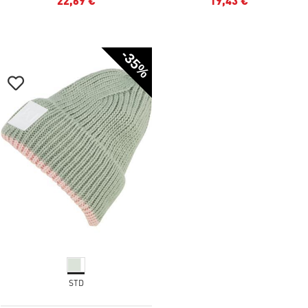
22,69 €
19,43 €
-35%
STD