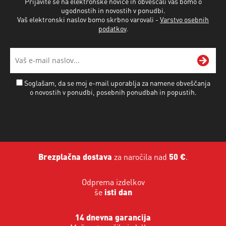
Prijavite se na elektronske novice in obveščali vas bomo o
ugodnostih in novostih v ponudbi.
Vaš elektronski naslov bomo skrbno varovali -
Varstvo osebnih
podatkov
.
Soglašam, da se moj e-mail uporablja za namene obveščanja
o novostih v ponudbi, posebnih ponudbah in popustih.
Brezplačna dostava
za naročila nad
50 €
.
Odprema izdelkov
še
isti dan
14 dnevna garancija