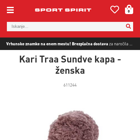
0
Vrhunske znamke na enem mestu!
Brezplačna dostava
za naročila nad
5
Kari Traa Sundve kapa -
ženska
611244