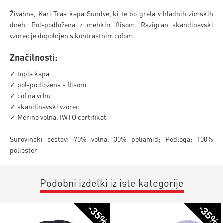
Živahna, Kari Traa kapa Sundve, ki te bo grela v hladnih zimskih
dneh. Pol-podložena z mehkim flisom. Razigran skandinavski
vzorec je dopolnjen s kontrastnim cofom.
Značilnosti:
✓ topla kapa
✓ pol-podložena s flisom
✓ cof na vrhu
✓ skandinavski vzorec
✓ Merino volna, IWTO certifikat
Surovinski sestav: 70% volna, 30% poliamid; Podloga: 100%
poliester
Podobni izdelki iz iste kategorije
-35%
-35%