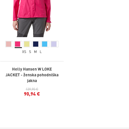
XS
S
M
L
Helly Hansen W LOKE
JACKET - ženska pohodniška
jakna
139,90 €
90,94 €