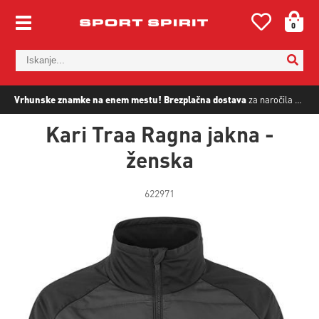
0
Vrhunske znamke na enem mestu!
Brezplačna dostava
za naročila nad
5
Kari Traa Ragna jakna -
ženska
622971