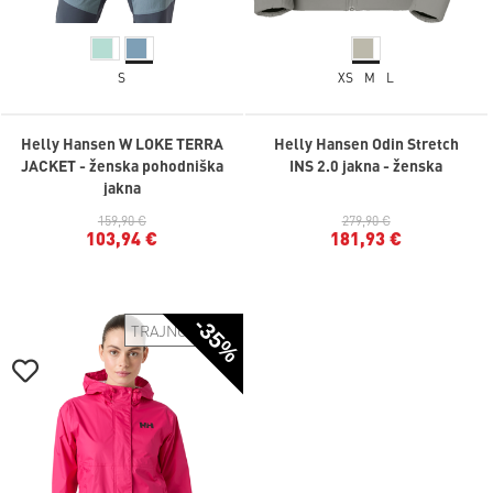
S
XS
M
L
Helly Hansen W LOKE TERRA
Helly Hansen Odin Stretch
JACKET - ženska pohodniška
INS 2.0 jakna - ženska
jakna
159,90 €
279,90 €
103,94 €
181,93 €
-35%
TRAJNOSTNO