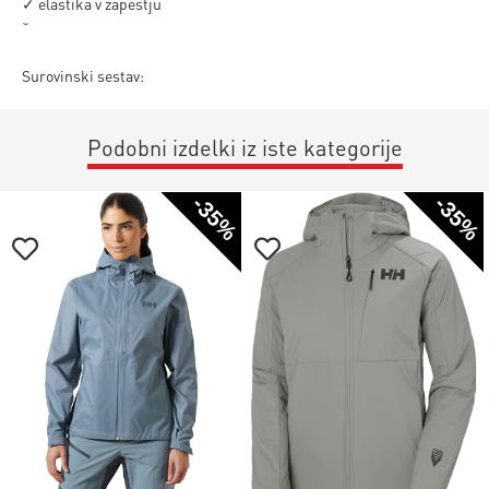
✓ elastika v zapestju
˘
Surovinski sestav:
Podobni izdelki iz iste kategorije
-35%
-35%