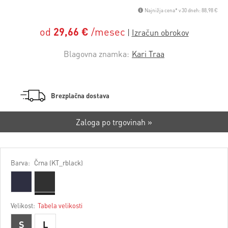
Najnižja cena* v 30 dneh: 88,98 €
od
29,66 €
/mesec
Blagovna znamka:
Kari Traa
Brezplačna dostava
Zaloga po trgovinah »
Barva:
Črna (KT_rblack)
Velikost:
Tabela velikosti
S
L