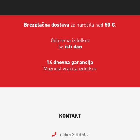
Brezplačna dostava
za naročila nad
50 €
.
Odprema izdelkov
še
isti dan
14 dnevna garancija
Možnost vračila izdelkov
KONTAKT
+386 4 2018 405