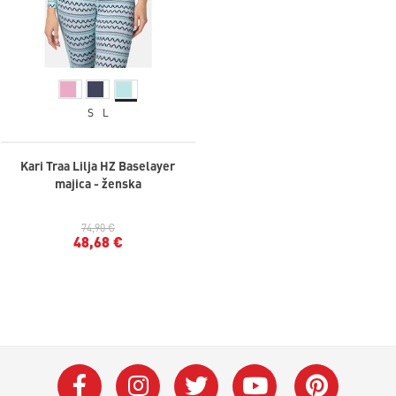
S
L
Kari Traa Lilja HZ Baselayer
majica - ženska
74,90 €
48,68 €