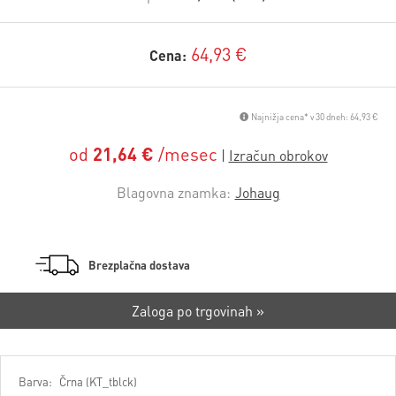
64,93 €
Cena:
Najnižja cena* v 30 dneh: 64,93 €
od
21,64 €
/mesec
Blagovna znamka:
Johaug
Brezplačna dostava
Zaloga po trgovinah »
Barva:
Črna (KT_tblck)