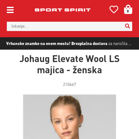
0
Vrhunske znamke na enem mestu!
Brezplačna dostava
za naročila nad
5
Johaug Elevate Wool LS
majica - ženska
210667