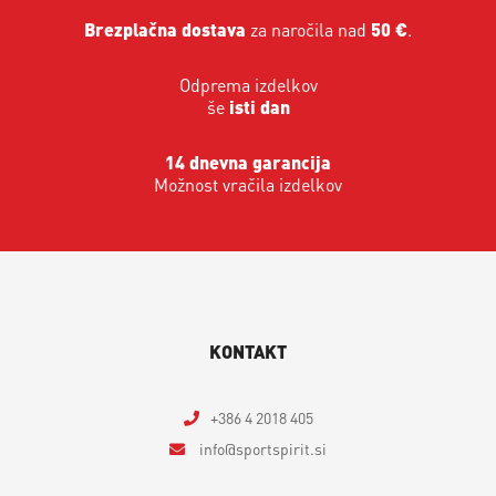
Brezplačna dostava
za naročila nad
50 €
.
Odprema izdelkov
še
isti dan
14 dnevna garancija
Možnost vračila izdelkov
KONTAKT
+386 4 2018 405
info
sportspirit.si