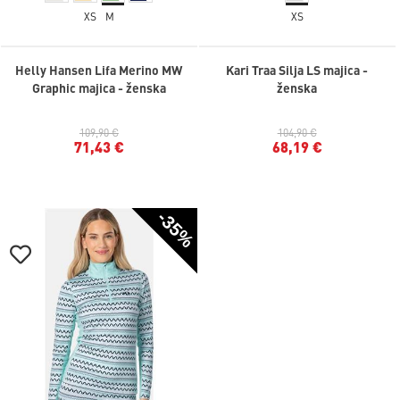
XS
M
XS
Helly Hansen Lifa Merino MW
Kari Traa Silja LS majica -
Graphic majica - ženska
ženska
109,90 €
104,90 €
71,43 €
68,19 €
-35%