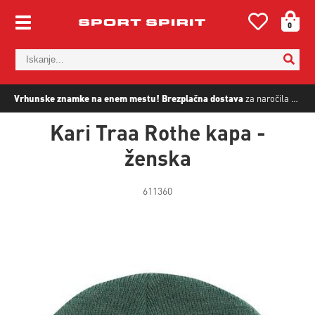
0
Vrhunske znamke na enem mestu!
Brezplačna dostava
za naročila nad
5
Kari Traa Rothe kapa -
ženska
611360