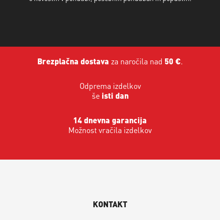
Brezplačna dostava
za naročila nad
50 €
.
Odprema izdelkov
še
isti dan
14 dnevna garancija
Možnost vračila izdelkov
KONTAKT