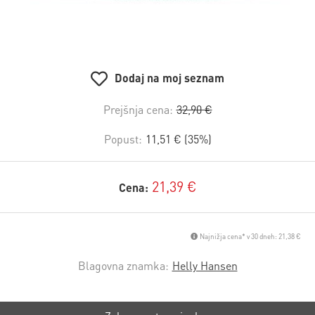
Dodaj na moj seznam
Prejšnja cena:
32,90 €
Popust:
11,51 € (35%)
21,39 €
Cena:
Najnižja cena* v 30 dneh: 21,38 €
Blagovna znamka:
Helly Hansen