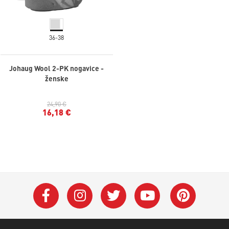
36-38
Johaug Wool 2-PK nogavice -
ženske
24,90 €
16,18 €