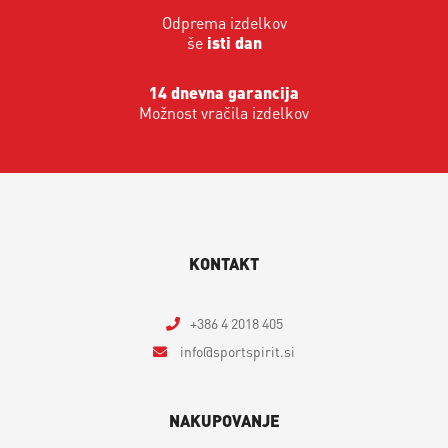
Odprema izdelkov
še
isti dan
14 dnevna garancija
Možnost vračila izdelkov
KONTAKT
+386 4 2018 405
info
sportspirit.si
NAKUPOVANJE