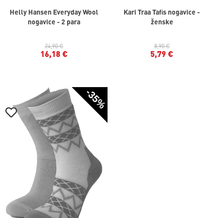
Helly Hansen Everyday Wool
Kari Traa Tafis nogavice -
nogavice - 2 para
ženske
24,90 €
8,90 €
16,18 €
5,79 €
-35%