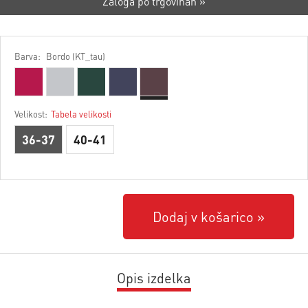
Zaloga po trgovinah »
Barva:
Bordo (KT_tau)
Velikost:
Tabela velikosti
36-37
40-41
Dodaj v košarico
Opis izdelka