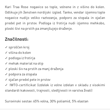
Kari Traa Rose nogavice so tople, volnene in z višino do kolen.
Odlikuje jih ženstven nordijski izgled. Tanke, vendar izjemno tople
nogavice nudijo veliko raztezanja, podporo za stopala in ojačan
predel pet in prstov. Podloga iz frotirja nudi izjemno mehkobo,
ploski šivi na prstih pa zmanjšujejo draženje.
Značilnosti:
✓ sproščen kroj
✓ višina do kolen
✓ podloga iz frotirja
✓ mehak material na otip
✓ ploski šiv na prstih za manj draženja
✓ podpora za stopala
✓ ojačan predel pete in prstov
✓ IWTO-certificikat (izdelek iz volne izdelan v skladu z visokimi
standardi kakovosti, trajnosti, sledljivosti in varstva živali)
Surovinski sestav: 65% volna, 30% poliamid, 5% elastan