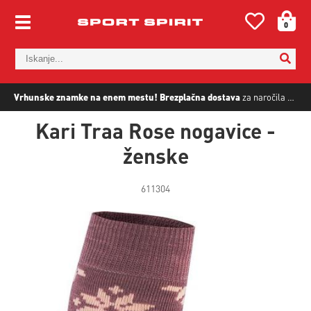
0
Vrhunske znamke na enem mestu!
Brezplačna dostava
za naročila nad
5
Kari Traa Rose nogavice -
ženske
611304