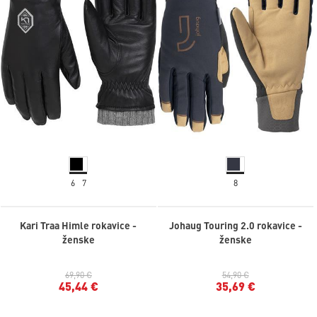
6
7
8
Kari Traa Himle rokavice -
Johaug Touring 2.0 rokavice -
ženske
ženske
69,90 €
54,90 €
45,44 €
35,69 €