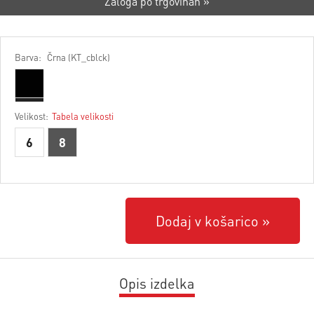
Zaloga po trgovinah »
Barva:
Črna (KT_cblck)
Velikost:
Tabela velikosti
6
8
Dodaj v košarico
Opis izdelka