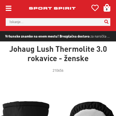
0
Vrhunske znamke na enem mestu!
Brezplačna dostava
za naročila nad
5
Johaug Lush Thermolite 3.0
rokavice - ženske
210656