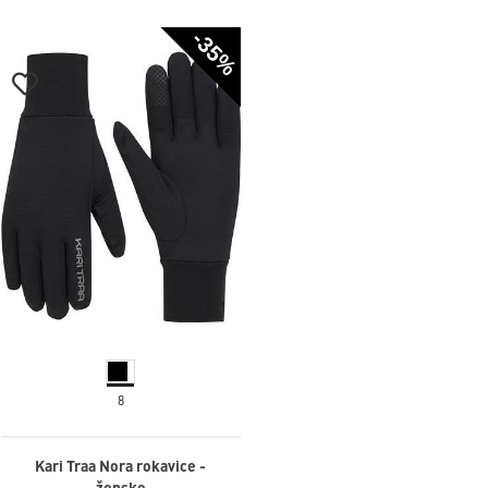
-35%
8
Kari Traa Nora rokavice -
ženske