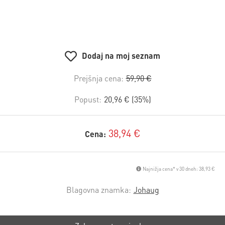
Dodaj na moj seznam
Prejšnja cena:
59,90 €
Popust:
20,96 € (35%)
38,94 €
Cena:
Najnižja cena* v 30 dneh: 38,93 €
Blagovna znamka:
Johaug