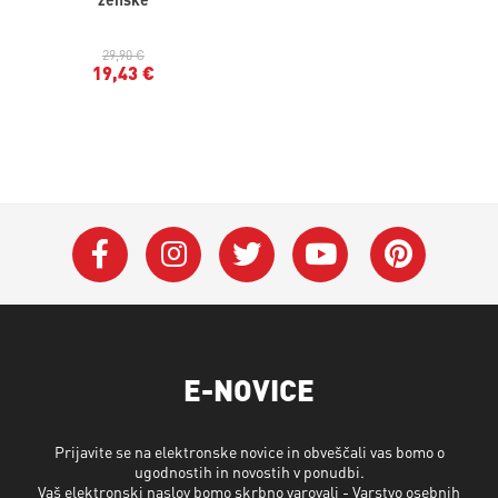
29,90 €
19,43 €
E-NOVICE
Prijavite se na elektronske novice in obveščali vas bomo o
ugodnostih in novostih v ponudbi.
Vaš elektronski naslov bomo skrbno varovali -
Varstvo osebnih