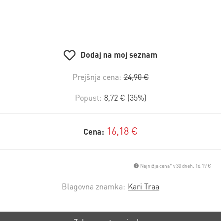
Dodaj na moj seznam
Prejšnja cena:
24,90 €
Popust:
8,72 € (35%)
16,18 €
Cena:
Najnižja cena* v 30 dneh: 16,19 €
Blagovna znamka:
Kari Traa