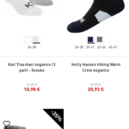
36-38
36-38
39-41
42-44
45-47
Kari Traa Hael nogavice (3
Helly Hansen Hiking Warm
pari) - ženske
Crew nogavice
16,90 €
29,90 €
10,98 €
20,93 €
-35%