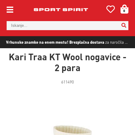
0
Vrhunske znamke na enem mestu!
Brezplačna dostava
za naročila nad
5
Kari Traa KT Wool nogavice -
2 para
611490