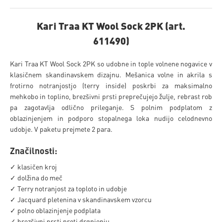
Kari Traa KT Wool Sock 2PK (art.
611490)
Kari Traa KT Wool Sock 2PK so udobne in tople volnene nogavice v
klasičnem skandinavskem dizajnu. Mešanica volne in akrila s
frotirno notranjostjo (terry inside) poskrbi za maksimalno
mehkobo in toplino, brezšivni prsti preprečujejo žulje, rebrast rob
pa zagotavlja odlično prileganje. S polnim podplatom z
oblazinjenjem in podporo stopalnega loka nudijo celodnevno
udobje. V paketu prejmete 2 para.
Značilnosti:
✓ klasičen kroj
✓ dolžina do meč
✓ Terry notranjost za toploto in udobje
✓ Jacquard pletenina v skandinavskem vzorcu
✓ polno oblazinjenje podplata
✓ brezšivni prsti proti drgnjenju