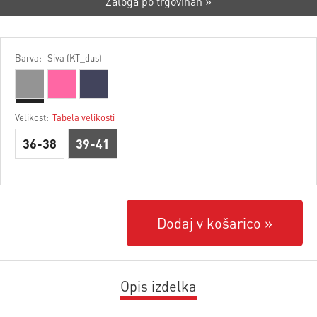
Zaloga po trgovinah »
Barva:
Siva (KT_dus)
Velikost:
Tabela velikosti
36-38
39-41
Dodaj v košarico
Opis izdelka