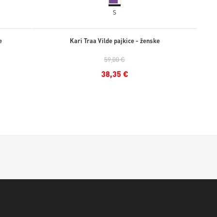
S
e
Kari Traa Vilde pajkice - ženske
59,00 €
38,35 €