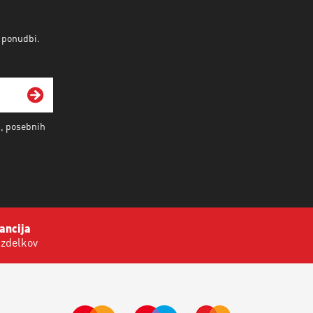
v ponudbi.
i, posebnih
ancija
izdelkov