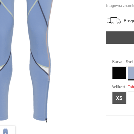
Blagovna znamk
Brezp
Barva:
Svet
Velikost:
Tab
XS