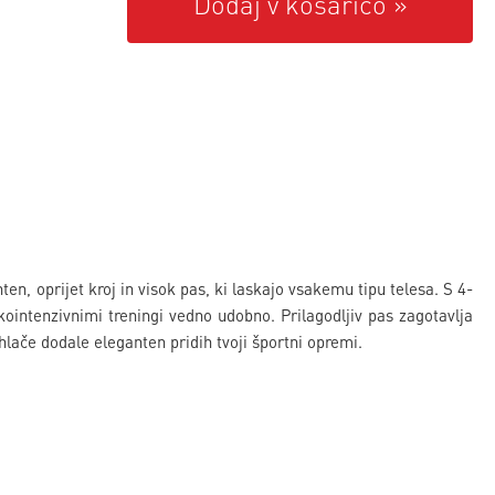
Dodaj v košarico
en, oprijet kroj in visok pas, ki laskajo vsakemu tipu telesa. S 4-
kointenzivnimi treningi vedno udobno. Prilagodljiv pas zagotavlja
hlače dodale eleganten pridih tvoji športni opremi.