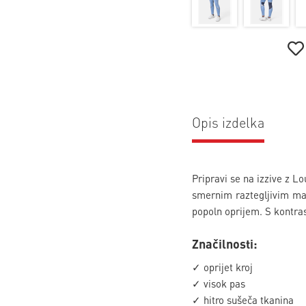
Opis izdelka
Pripravi se na izzive z L
smernim raztegljivim mate
popoln oprijem. S kontras
Značilnosti:
✓ oprijet kroj
✓ visok pas
✓ hitro sušeča tkanina