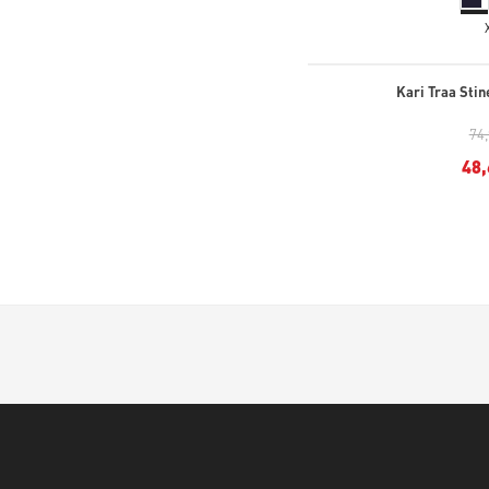
Kari Traa Stin
74
48,