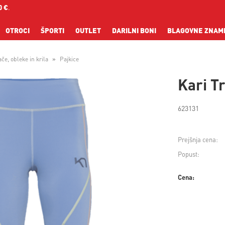
0 €
.
OTROCI
ŠPORTI
OUTLET
DARILNI BONI
BLAGOVNE ZNAM
če, obleke in krila
Pajkice
Kari T
623131
Prejšnja cena:
Popust:
Cena: