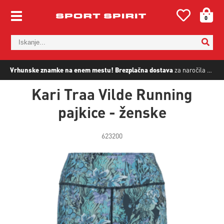
0
Vrhunske znamke na enem mestu!
Brezplačna dostava
za naročila nad
5
Kari Traa Vilde Running
pajkice - ženske
623200