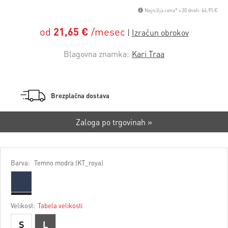
Najnižja cena* v 30 dneh: 64,95 €
od
21,65 €
/mesec
Blagovna znamka:
Kari Traa
Brezplačna dostava
Zaloga po trgovinah »
Barva:
Temno modra (KT_roya)
Velikost:
Tabela velikosti
S
L