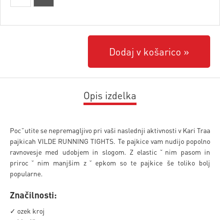
Dodaj v košarico
Opis izdelka
Pocˇutite se nepremagljivo pri vaši naslednji aktivnosti v Kari Traa
pajkicah VILDE RUNNING TIGHTS. Te pajkice vam nudijo popolno
ravnovesje med udobjem in slogom. Z elasticˇnim pasom in
prirocˇnim manjšim zˇepkom so te pajkice še toliko bolj
popularne.
Značilnosti:
✓ ozek kroj