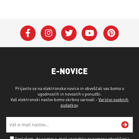
E-NOVICE
Prijavite se na elektronske novice in obveščali vas bomo o
ugodnostih in novostih v ponudbi.
Vaš elektronski naslov bomo skrbno varovali -
Varstvo osebnih
podatkov
.
Soglašam, da se moj e-mail uporablja za namene obveščanja