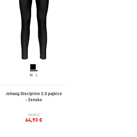
M
L
Johaug Discipline 2.0 pajkice
- ženske
99,90 €
64,93 €