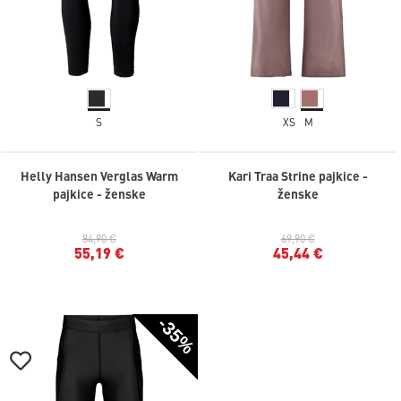
S
XS
M
Helly Hansen Verglas Warm
Kari Traa Strine pajkice -
pajkice - ženske
ženske
84,90 €
69,90 €
55,19 €
45,44 €
-35%