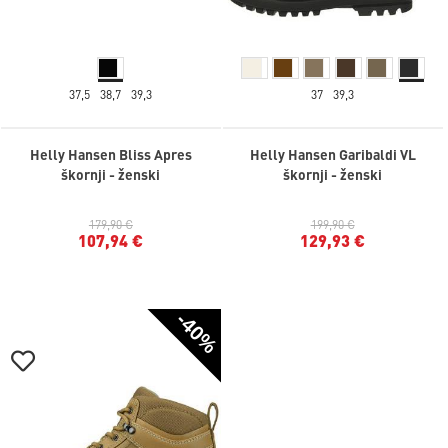
37,5
38,7
39,3
37
39,3
Helly Hansen Bliss Apres
Helly Hansen Garibaldi VL
škornji - ženski
škornji - ženski
179,90 €
199,90 €
107,94 €
129,93 €
-40%