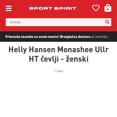
0
Vrhunske znamke na enem mestu!
Brezplačna dostava
za naročila nad
5
Helly Hansen Monashee Ullr
HT čevlji - ženski
11446