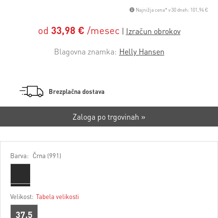
Najnižja cena* v 30 dneh: 101,94 €
od
33,98 €
/mesec
Blagovna znamka:
Helly Hansen
Brezplačna dostava
Zaloga po trgovinah »
Barva:
Črna (991)
Velikost:
Tabela velikosti
37,5