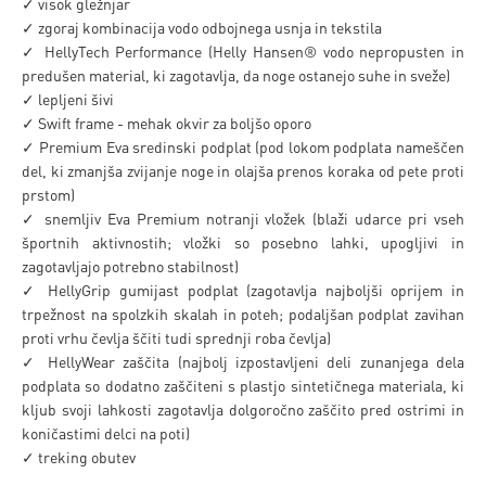
✓ visok gležnjar
✓ zgoraj kombinacija vodo odbojnega usnja in tekstila
✓ HellyTech Performance (Helly Hansen® vodo nepropusten in
predušen material, ki zagotavlja, da noge ostanejo suhe in sveže)
✓ lepljeni šivi
✓ Swift frame - mehak okvir za boljšo oporo
✓ Premium Eva sredinski podplat (pod lokom podplata nameščen
del, ki zmanjša zvijanje noge in olajša prenos koraka od pete proti
prstom)
✓ snemljiv Eva Premium notranji vložek (blaži udarce pri vseh
športnih aktivnostih; vložki so posebno lahki, upogljivi in
zagotavljajo potrebno stabilnost)
✓ HellyGrip gumijast podplat (zagotavlja najboljši oprijem in
trpežnost na spolzkih skalah in poteh; podaljšan podplat zavihan
proti vrhu čevlja ščiti tudi sprednji roba čevlja)
✓ HellyWear zaščita (najbolj izpostavljeni deli zunanjega dela
podplata so dodatno zaščiteni s plastjo sintetičnega materiala, ki
kljub svoji lahkosti zagotavlja dolgoročno zaščito pred ostrimi in
koničastimi delci na poti)
✓ treking obutev