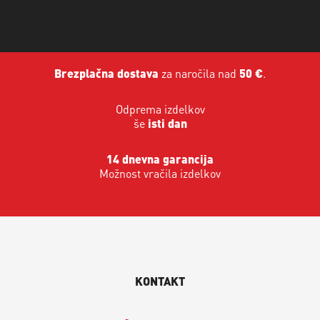
Brezplačna dostava
za naročila nad
50 €
.
Odprema izdelkov
še
isti dan
14 dnevna garancija
Možnost vračila izdelkov
KONTAKT