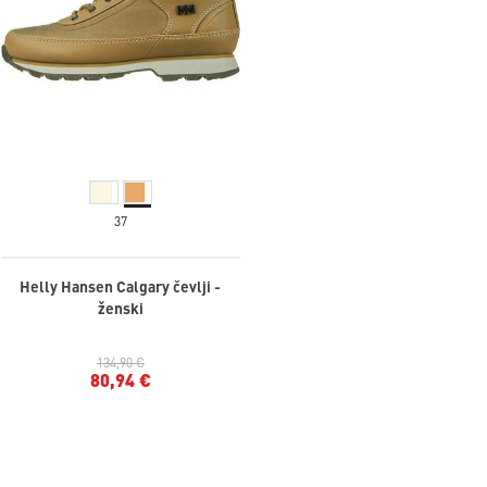
37
Helly Hansen Calgary čevlji -
ženski
134,90 €
80,94 €