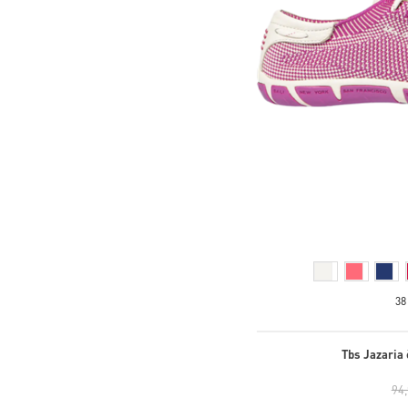
38
Tbs Jazaria 
94