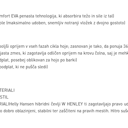
rt EVA penasta tehnologija, ki absorbira težo in sile iz tal)
 (maksimalno udoben, snemljiv notranji vložek z dvojno gostoto)
ljši oprijem v vseh fazah cikla hoje; zasnovan je tako, da ponuja 36
sta zmes, ki zagotavlja odličen oprijem na krovu čolna, saj je me
lat, posebej oblikovan za hojo po barki)
dplat, ki ne pušča sledi)
TERIALI
KSTIL
LIHelly Hansen hibridni čevlji W HENLEY ti zagotavljajo pravo udob
 dobro oblazinjeni, stabilni ter zaščiteni na pravih mestih. Hitro suš