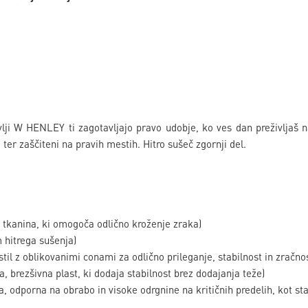
vlji W HENLEY ti zagotavljajo pravo udobje, ko ves dan preživljaš n
i ter zaščiteni na pravih mestih. Hitro sušeč zgornji del.
tkanina, ki omogoča odlično kroženje zraka)
hitrega sušenja)
til z oblikovanimi conami za odlično prileganje, stabilnost in zračnos
brezšivna plast, ki dodaja stabilnost brez dodajanja teže)
 odporna na obrabo in visoke odrgnine na kritičnih predelih, kot sta 