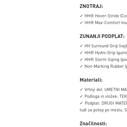
ZNOTRAJ:
✓ HH® Hover-Stride (Comfo
✓ HH® Max-Comfort Insole
ZUNANJI PODPLAT:
✓ HH Surround-Grip (najbo
✓ HH® Hydro-Grip (gumija
✓ HH® Storm Siping (podp
✓ Non-Marking Rubber (po
Materiali:
✓ Vrhnji del: UMETNI MA
✓ Podloga in vložek: TE
✓ Podplat: DRUGI MATERIA
tudi za potep po mestu. So
Značilnosti: