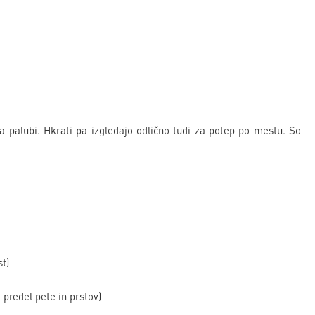
a palubi. Hkrati pa izgledajo odlično tudi za potep po mestu. So
t)
predel pete in prstov)