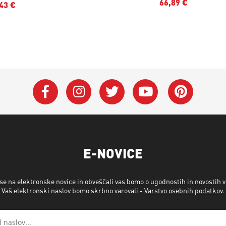
66,89 €
43 €
E-NOVICE
 se na elektronske novice in obveščali vas bomo o ugodnostih in novostih 
Vaš elektronski naslov bomo skrbno varovali -
Varstvo osebnih podatkov
.