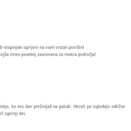
0-stopinjski oprijem na vseh vrstah površin)
hkejša zmes posebej zasnovana za mokra področja)
je, ko ves dan preživljaš na palubi. Hkrati pa izgledajo odlično
eč zgornji del.