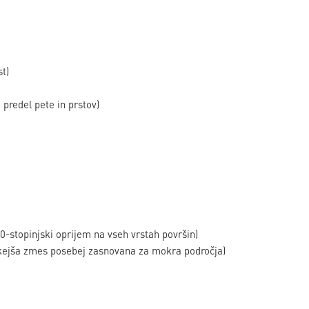
t)
predel pete in prstov)
0-stopinjski oprijem na vseh vrstah površin)
hkejša zmes posebej zasnovana za mokra področja)