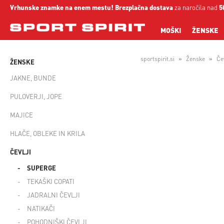
Vrhunske znamke na enem mestu!
Brezplačna dostava
za naročila nad
5
MOŠKI
ŽENSKE
sportspirit.si
Ženske
Čev
ŽENSKE
JAKNE, BUNDE
PULOVERJI, JOPE
MAJICE
HLAČE, OBLEKE IN KRILA
ČEVLJI
SUPERGE
TEKAŠKI COPATI
JADRALNI ČEVLJI
NATIKAČI
POHODNIŠKI ČEVLJI