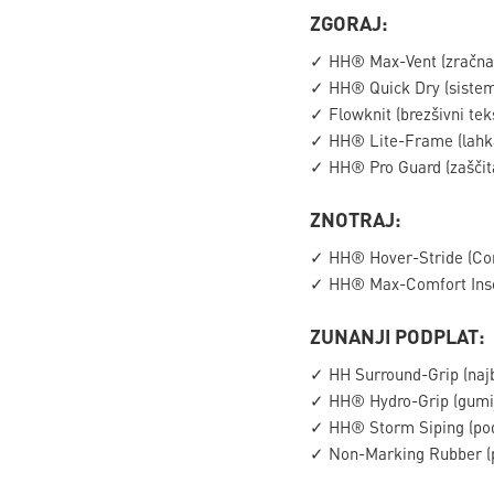
ZGORAJ:
✓ HH® Max-Vent (zračna 
✓ HH® Quick Dry (sistem 
✓ Flowknit (brezšivni teks
✓ HH® Lite-Frame (lahka, 
✓ HH® Pro Guard (zaščita,
ZNOTRAJ:
✓ HH® Hover-Stride (Comfo
✓ HH® Max-Comfort Insole
ZUNANJI PODPLAT:
✓ HH Surround-Grip (najbo
✓ HH® Hydro-Grip (gumija
✓ HH® Storm Siping (podp
✓ Non-Marking Rubber (po