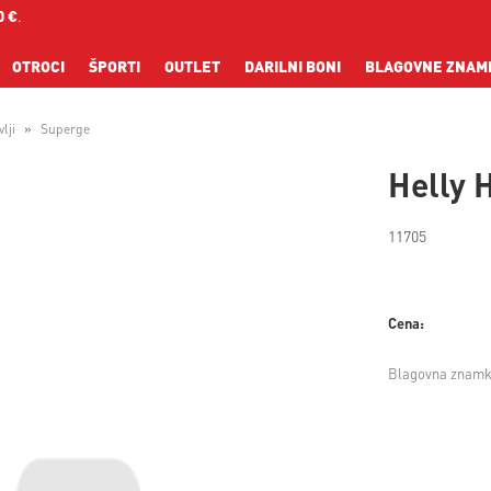
0 €
.
OTROCI
ŠPORTI
OUTLET
DARILNI BONI
BLAGOVNE ZNAM
lji
Superge
Helly 
11705
Cena:
Blagovna znamk