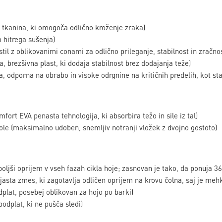
tkanina, ki omogoča odlično kroženje zraka)
hitrega sušenja)
til z oblikovanimi conami za odlično prileganje, stabilnost in zračnos
brezšivna plast, ki dodaja stabilnost brez dodajanja teže)
 odporna na obrabo in visoke odrgnine na kritičnih predelih, kot sta 
rt EVA penasta tehnologija, ki absorbira težo in sile iz tal)
 (maksimalno udoben, snemljiv notranji vložek z dvojno gostoto)
ljši oprijem v vseh fazah cikla hoje; zasnovan je tako, da ponuja 36
sta zmes, ki zagotavlja odličen oprijem na krovu čolna, saj je me
lat, posebej oblikovan za hojo po barki)
dplat, ki ne pušča sledi)