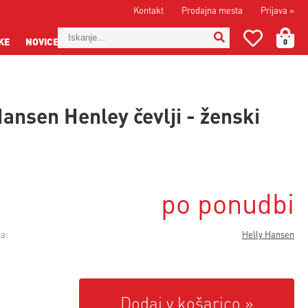
Kontakt
Prodajna mesta
Prijava
»
KE
NOVICE
0
Hansen Henley čevlji - ženski
po ponudbi
a:
Helly Hansen
Dodaj v košarico