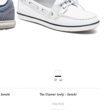
37
42
 ženski
Tbs Clamer čevlji - ženski
104,90 €