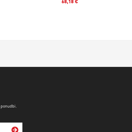
68,18 €
v ponudbi.