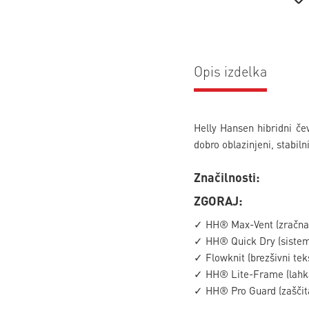
Opis izdelka
Helly Hansen hibridni če
dobro oblazinjeni, stabiln
Značilnosti:
ZGORAJ:
✓ HH® Max-Vent (zračna 
✓ HH® Quick Dry (sistem 
✓ Flowknit (brezšivni teks
✓ HH® Lite-Frame (lahka, 
✓ HH® Pro Guard (zaščita,