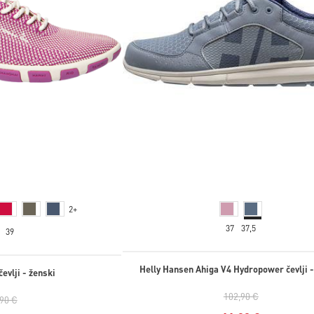
2+
37
37,5
39
Helly Hansen Ahiga V4 Hydropower čevlji -
čevlji - ženski
102,90 €
,90 €