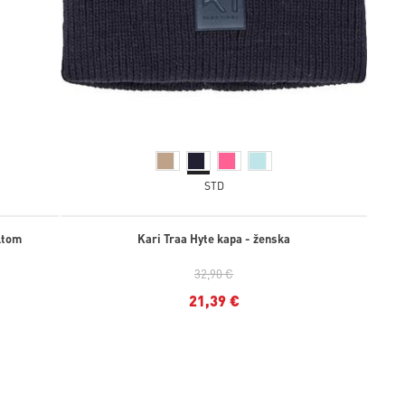
STD
ltom
Kari Traa Hyte kapa - ženska
32,90 €
21,39 €