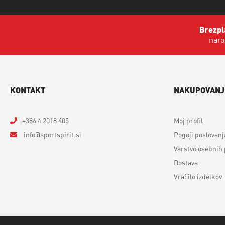
Brezpl
naro
KONTAKT
NAKUPOVANJ
+386 4 2018 405
Moj profil
info
sportspirit.si
Pogoji poslovanj
Varstvo osebnih
Dostava
Vračilo izdelkov