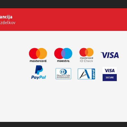
ancija
izdelkov