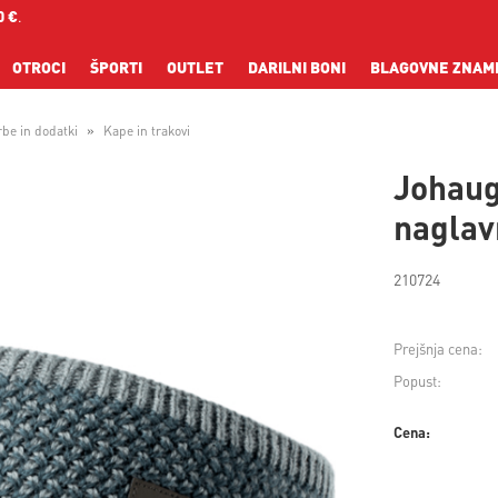
0 €
.
OTROCI
ŠPORTI
OUTLET
DARILNI BONI
BLAGOVNE ZNAM
rbe in dodatki
Kape in trakovi
Johaug
naglav
210724
Prejšnja cena:
Popust:
Cena: