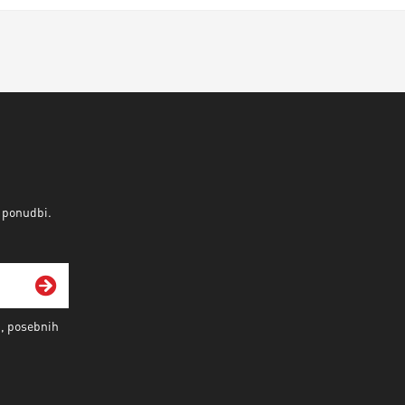
v ponudbi.
i, posebnih