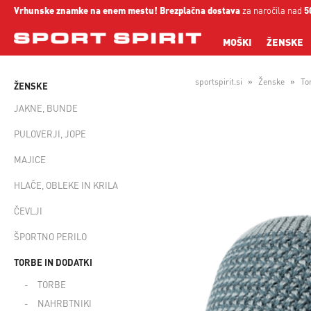
Vrhunske znamke na enem mestu!
Brezplačna dostava
za naročila nad
5
MOŠKI
ŽENSKE
sportspirit.si
Ženske
To
ŽENSKE
JAKNE, BUNDE
PULOVERJI, JOPE
MAJICE
HLAČE, OBLEKE IN KRILA
ČEVLJI
ŠPORTNO PERILO
TORBE IN DODATKI
TORBE
NAHRBTNIKI