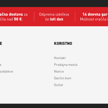
ačna dostava
za
Odprema izdelkov
14 dnevna gar
čila nad
50 €
.
še
isti dan
Možnost vračila 
E
KORISTNO
Kontakt
a
Prodajna mesta
 podatkov
Novice
Darilni boni
Outlet