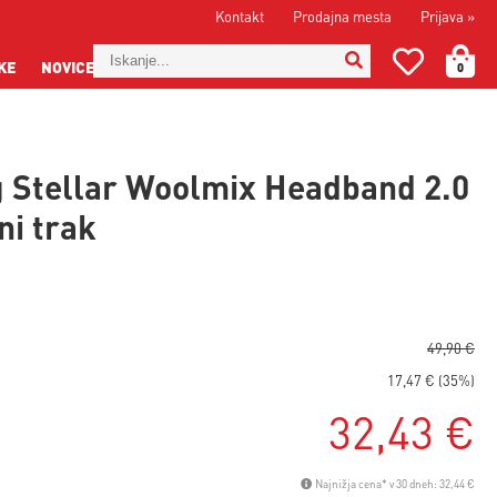
Kontakt
Prodajna mesta
Prijava
»
KE
NOVICE
0
 Stellar Woolmix Headband 2.0
ni trak
49,90 €
17,47 € (35%)
32,43 €
Najnižja cena* v 30 dneh: 32,44 €