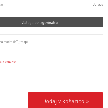
a:
Johaug
Zaloga po trgovinah »
no modra (KT_troop)
ela velikosti
Dodaj v košarico