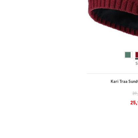
S
Kari Traa Sund
39
25,