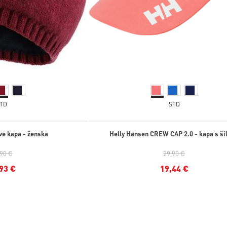
TD
STD
ve kapa - ženska
Helly Hansen CREW CAP 2.0 - kapa s ši
,90 €
29,90 €
93 €
19,44 €