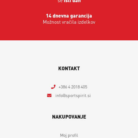
še
isti dan
14 dnevna garancija
Možnost vračila izdelkov
KONTAKT
+386 4 2018 405
info
sportspirit.si
NAKUPOVANJE
Moj profil