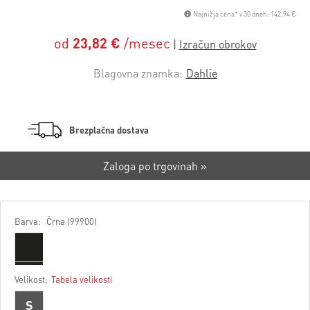
Najnižja cena* v 30 dneh: 142,94 €
od
23,82 €
/mesec
Blagovna znamka:
Dahlie
Brezplačna dostava
Zaloga po trgovinah »
Barva:
Črna (99900)
Velikost:
Tabela velikosti
S