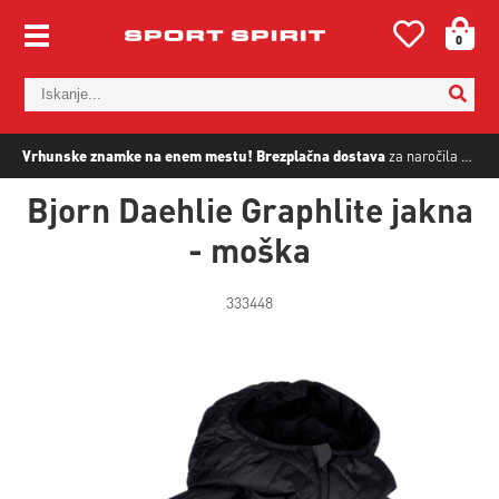
0
Vrhunske znamke na enem mestu!
Brezplačna dostava
za naročila nad
5
Bjorn Daehlie Graphlite jakna
- moška
333448