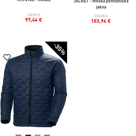
JACKET - moška pohodniška
jakna
149,90 €
159,90 €
97,44 €
103,94 €
-35%