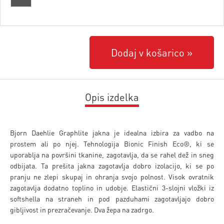
Dodaj v košarico
Opis izdelka
Bjorn Daehlie Graphlite jakna je idealna izbira za vadbo na
prostem ali po njej. Tehnologija Bionic Finish Eco®, ki se
uporablja na površini tkanine, zagotavlja, da se rahel dež in sneg
odbijata. Ta prešita jakna zagotavlja dobro izolacijo, ki se po
pranju ne zlepi skupaj in ohranja svojo polnost. Visok ovratnik
zagotavlja dodatno toplino in udobje. Elastični 3-slojni vložki iz
softshella na straneh in pod pazduhami zagotavljajo dobro
gibljivost in prezračevanje. Dva žepa na zadrgo.