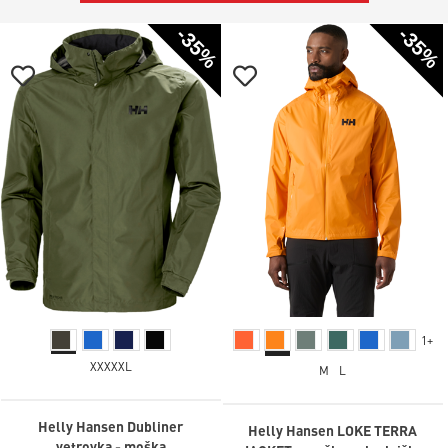
-35%
-35%
1+
XXXXXL
M
L
Helly Hansen Dubliner
Helly Hansen LOKE TERRA
vetrovka - moška