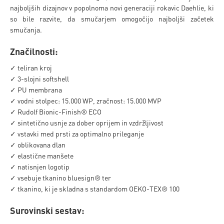
najboljših dizajnov v popolnoma novi generaciji rokavic Daehlie, ki
so bile razvite, da smučarjem omogočijo najboljši začetek
smučanja.
Značilnosti:
✓ teliran kroj
✓ 3-slojni softshell
✓ PU membrana
✓ vodni stolpec: 15.000 WP, zračnost: 15.000 MVP
✓ Rudolf Bionic-Finish® ECO
✓ sintetično usnje za dober oprijem in vzdržljivost
✓ vstavki med prsti za optimalno prileganje
✓ oblikovana dlan
✓ elastične manšete
✓ natisnjen logotip
✓ vsebuje tkanino bluesign® ter
✓ tkanino, ki je skladna s standardom OEKO-TEX® 100
Surovinski sestav: