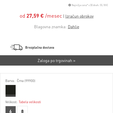
Najnižja cena* v 30 dneh: 55,18 €
od
27,59 €
/mesec
Blagovna znamka:
Dahlie
Brezplačna dostava
Zaloga po trgovinah »
Barva:
Črna (99900)
Velikost:
Tabela velikosti
6
8