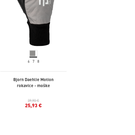
6
7
8
Bjorn Daehlie Motion
rokavice - moške
39,90 €
25,93 €