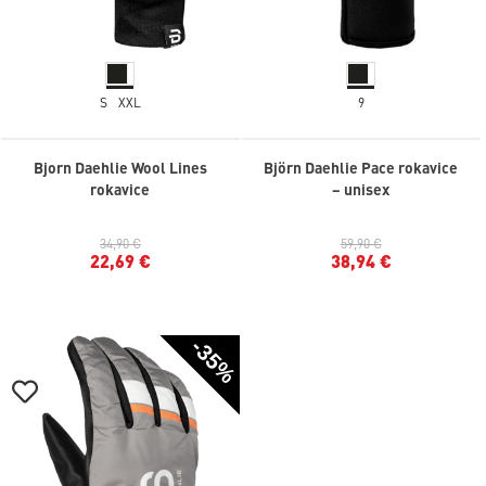
S
XXL
9
Bjorn Daehlie Wool Lines
Björn Daehlie Pace rokavice
rokavice
– unisex
34,90 €
59,90 €
22,69 €
38,94 €
-35%