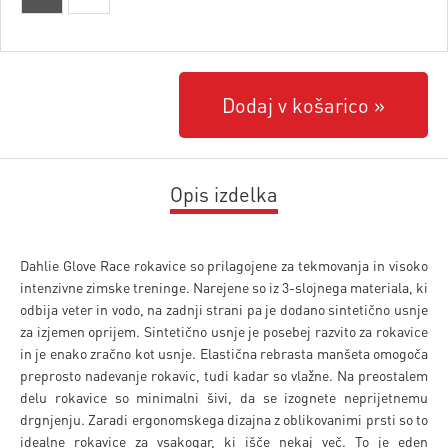
Dodaj v košarico
Opis izdelka
Dahlie Glove Race rokavice so prilagojene za tekmovanja in visoko
intenzivne zimske treninge. Narejene so iz 3-slojnega materiala, ki
odbija veter in vodo, na zadnji strani pa je dodano sintetično usnje
za izjemen oprijem. Sintetično usnje je posebej razvito za rokavice
in je enako zračno kot usnje. Elastična rebrasta manšeta omogoča
preprosto nadevanje rokavic, tudi kadar so vlažne. Na preostalem
delu rokavice so minimalni šivi, da se izognete neprijetnemu
drgnjenju. Zaradi ergonomskega dizajna z oblikovanimi prsti so to
idealne rokavice za vsakogar, ki išče nekaj več. To je eden