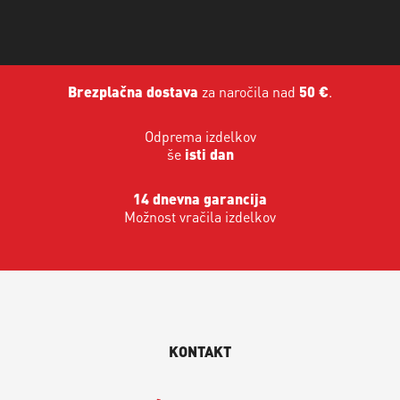
Brezplačna dostava
za naročila nad
50 €
.
Odprema izdelkov
še
isti dan
14 dnevna garancija
Možnost vračila izdelkov
KONTAKT