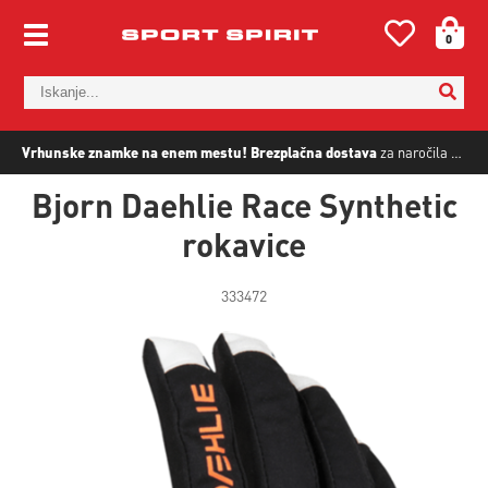
0
Vrhunske znamke na enem mestu!
Brezplačna dostava
za naročila nad
5
Bjorn Daehlie Race Synthetic
rokavice
333472