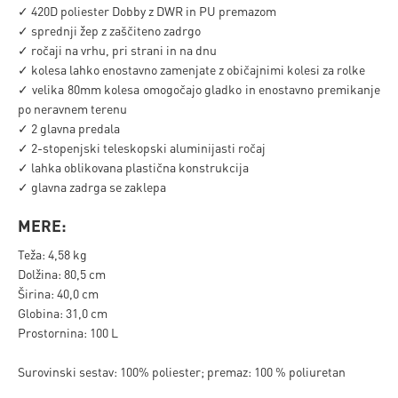
✓ 420D poliester Dobby z DWR in PU premazom
✓ sprednji žep z zaščiteno zadrgo
✓ ročaji na vrhu, pri strani in na dnu
✓ kolesa lahko enostavno zamenjate z običajnimi kolesi za rolke
✓ velika 80mm kolesa omogočajo gladko in enostavno premikanje
po neravnem terenu
✓ 2 glavna predala
✓ 2-stopenjski teleskopski aluminijasti ročaj
✓ lahka oblikovana plastična konstrukcija
✓ glavna zadrga se zaklepa
MERE:
Teža: 4,58 kg
Dolžina: 80,5 cm
Širina: 40,0 cm
Globina: 31,0 cm
Prostornina: 100 L
Surovinski sestav: 100% poliester; premaz: 100 % poliuretan