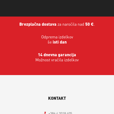
Brezplačna dostava
za naročila nad
50 €
.
Odprema izdelkov
še
isti dan
14 dnevna garancija
Možnost vračila izdelkov
KONTAKT
+386 4 2018 405