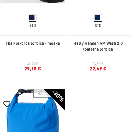
STD
STD
Tbs Flexcros torbica - moška
Helly Hansen AM Wash 2.0
toaletna torbica
44,90 €
34,90 €
29,18 €
22,69 €
-30%
TRAJNOSTNO