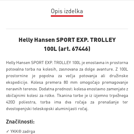
Opis izdelka
Helly Hansen SPORT EXP. TROLLEY
100L (art. 67446)
Helly Hansen SPORT EXP. TROLLEY 100L je enostavna in prostorna
potovalna torba na kolesih, zasnovana za dolge avanture. Z 100L
prostornine je popolna za večja potovanja ali družinske
ekspedicije. Kolesa premera 80 mm omogočajo premagovanje
neravnih terenov. Dodatna prednost: kolesa enostavno zamenjate z
običajnimi kolesi za rolke. Tkanina torbe je iz izjemno trpežnega
420D poliestra, torba ima dva ročaja za prenašanje ter
dvostopenjski teleskopski aluminijasti ročaj.
Značilnosti:
✓ YKK® zadrga