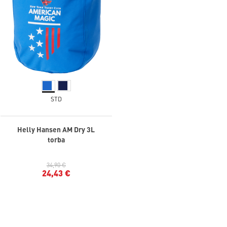
STD
Helly Hansen AM Dry 3L
torba
34,90 €
24,43 €