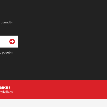
v ponudbi.
i, posebnih
ancija
izdelkov