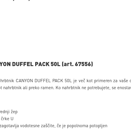
YON DUFFEL PACK 50L (art. 67556)
nahrbtnik CANYON DUFFEL PACK 50L je več kot primeren za vaše 
t nahrbtnik ali preko ramen. Ko nahrbtnik ne potrebujete, se enostav
rednji žep
i črke U
agotavlja vodotesne zaščite, če je popolnoma potopljen