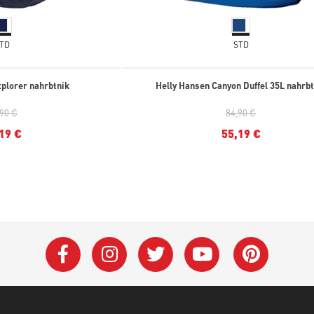
TD
STD
xplorer nahrbtnik
Helly Hansen Canyon Duffel 35L nahrbt
,90 €
84,90 €
19 €
55,19 €