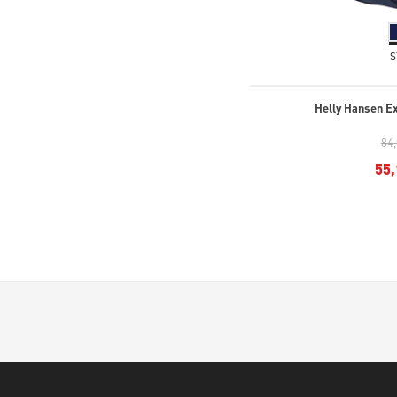
S
Helly Hansen E
84
55,