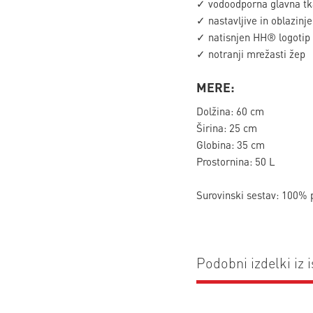
✓ vodoodporna glavna tk
✓ nastavljive in oblazin
✓ natisnjen HH® logotip
✓ notranji mrežasti žep
MERE:
Dolžina: 60 cm
Širina: 25 cm
Globina: 35 cm
Prostornina: 50 L
Surovinski sestav: 100% 
Podobni izdelki iz i