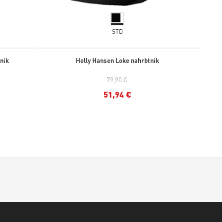
STD
nik
Helly Hansen Loke nahrbtnik
79,90 €
51,94 €