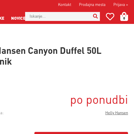
Kontakt
Prodajna mesta
Prijava
»
KE
NOVICE
0
Hansen Canyon Duffel 50L
nik
po ponudbi
a:
Helly Hansen