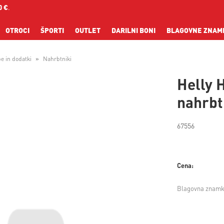
0 €
.
OTROCI
ŠPORTI
OUTLET
DARILNI BONI
BLAGOVNE ZNAM
e in dodatki
Nahrbtniki
Helly 
nahrbt
67556
Cena:
Blagovna znamk