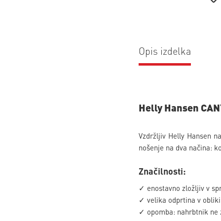
Opis izdelka
Helly Hansen CAN
Vzdržljiv Helly Hansen 
nošenje na dva načina: ko
Značilnosti:
✓ enostavno zložljiv v sp
✓ velika odprtina v oblik
✓ opomba: nahrbtnik ne z