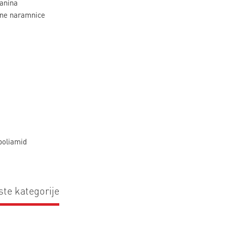
anina
jene naramnice
poliamid
ste kategorije