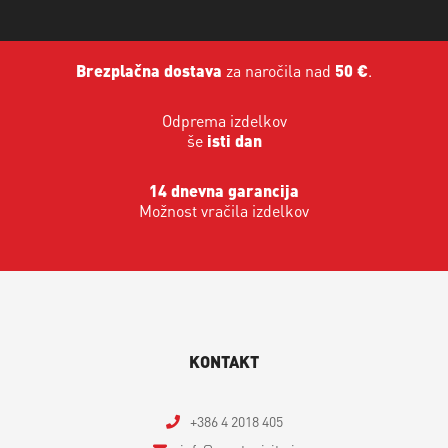
Brezplačna dostava
za naročila nad
50 €
.
Odprema izdelkov
še
isti dan
14 dnevna garancija
Možnost vračila izdelkov
KONTAKT
+386 4 2018 405