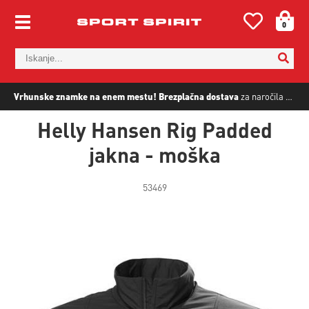
0
Vrhunske znamke na enem mestu!
Brezplačna dostava
za naročila nad
5
Helly Hansen Rig Padded
jakna - moška
53469