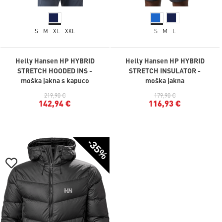
S
M
XL
XXL
S
M
L
Helly Hansen HP HYBRID
Helly Hansen HP HYBRID
STRETCH HOODED INS -
STRETCH INSULATOR -
moška jakna s kapuco
moška jakna
219,90 €
179,90 €
142,94 €
116,93 €
-35%