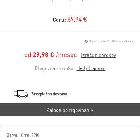
89,94 €
Cena:
Najnižja cena* v 30 dneh: 89,94 €
od
29,98 €
/mesec
Blagovna znamka:
Helly Hansen
Brezplačna dostava
Zaloga po trgovinah »
Barva:
Črna (990)