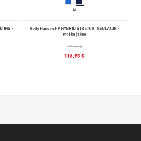
M
D INS -
Helly Hansen HP HYBRID STRETCH INSULATOR -
moška jakna
179,90 €
116,93 €