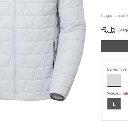
Blagovna znamk
Brezp
Barva:
Svet
Velikost:
Tab
L