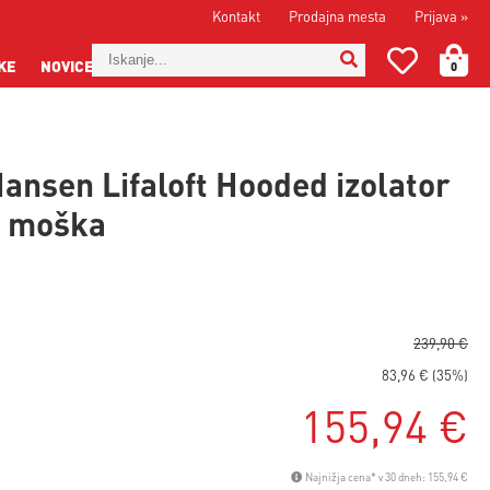
Kontakt
Prodajna mesta
Prijava
»
KE
NOVICE
0
Hansen Lifaloft Hooded izolator
- moška
239,90 €
83,96 € (35%)
155,94 €
Najnižja cena* v 30 dneh: 155,94 €