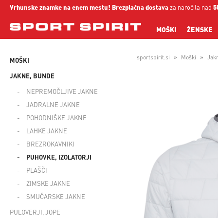
Vrhunske znamke na enem mestu!
Brezplačna dostava
za naročila nad
5
MOŠKI
ŽENSKE
sportspirit.si
Moški
Jak
MOŠKI
JAKNE, BUNDE
NEPREMOČLJIVE JAKNE
JADRALNE JAKNE
POHODNIŠKE JAKNE
LAHKE JAKNE
BREZROKAVNIKI
PUHOVKE, IZOLATORJI
PLAŠČI
ZIMSKE JAKNE
SMUČARSKE JAKNE
PULOVERJI, JOPE