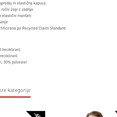
spredaj in elastična kapuca
 ročni žepi z zadrgo
n elastični manšeti
šanje
rtificirana po Recycled Claim Standard
(recikliran)
ecikliran)
en, 30% poliester
ste kategorije