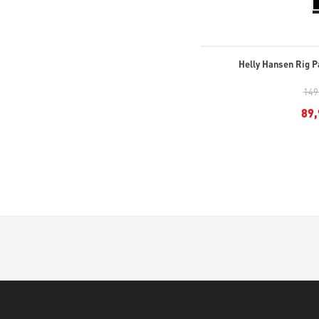
Helly Hansen Rig 
149
89,