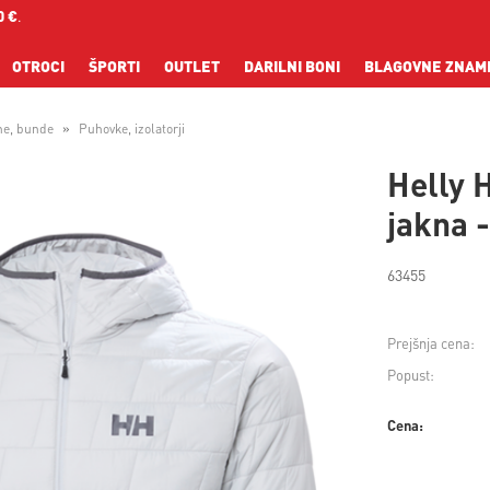
0 €
.
OTROCI
ŠPORTI
OUTLET
DARILNI BONI
BLAGOVNE ZNAM
ne, bunde
Puhovke, izolatorji
Helly 
jakna 
63455
Prejšnja cena:
Popust:
Cena: