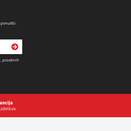
v ponudbi.
i, posebnih
ancija
izdelkov