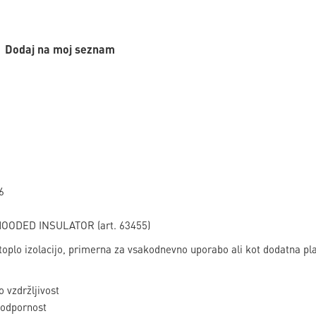
Dodaj na moj seznam
6
HOODED INSULATOR (art. 63455)
toplo izolacijo, primerna za vsakodnevno uporabo ali kot dodatna pl
o vzdržljivost
odpornost