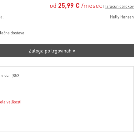
od
25,99 €
/mesec
a:
Helly Hansen
lačna dostava
Zaloga po trgovinah »
lo siva (853)
ela velikosti