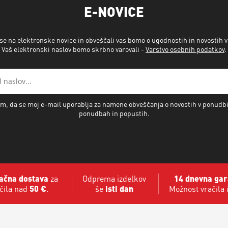
E-NOVICE
 se na elektronske novice in obveščali vas bomo o ugodnostih in novostih 
Vaš elektronski naslov bomo skrbno varovali -
Varstvo osebnih podatkov
.
m, da se moj e-mail uporablja za namene obveščanja o novostih v ponudb
ponudbah in popustih.
ačna dostava
za
Odprema izdelkov
14 dnevna gar
čila nad
50 €
.
še
isti dan
Možnost vračila 