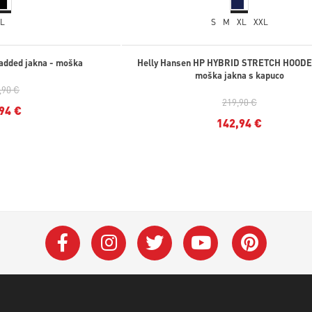
L
S
M
XL
XXL
Padded jakna - moška
Helly Hansen HP HYBRID STRETCH HOODE
moška jakna s kapuco
,90 €
219,90 €
94 €
142,94 €