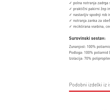
✓ polna notranja zadrga 
✓ praktični pakirni žep in
✓ nastavljiv spodnji rob i
✓ notranja zanka za obe
✓ reciklirana vsebina, ce
Surovinski sestav:
Zunanjost: 100% poliamid 
Podloga: 100% poliamid (r
Izolacija: 70% polipropil
Podobni izdelki iz i