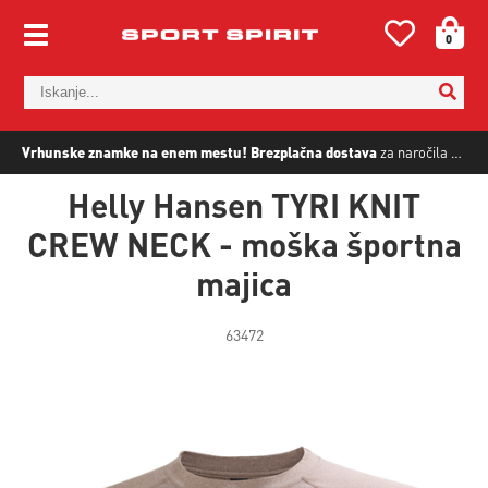
0
Vrhunske znamke na enem mestu!
Brezplačna dostava
za naročila nad
5
Helly Hansen TYRI KNIT
CREW NECK - moška športna
majica
63472