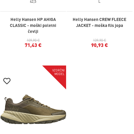
42,5
L
Helly Hansen HP AHIGA
Helly Hansen CREW FLEECE
CLASSIC - moški poletni
JACKET - moška flis jopa
čevlji
109,90 €
139,90 €
71,43 €
90,93 €
-35%
VZORČNI
MODEL