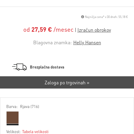
Najnižja cena* v 30 dneh: 55,18 €
od
27,59 €
/mesec
Blagovna znamka:
Helly Hansen
Brezplačna dostava
Zaloga po trgovinah »
Barva:
Rjava (716)
Velikost:
Tabela velikosti