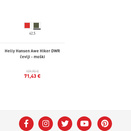
42,5
Helly Hansen Awe Hiker DWR
čevlji - moški
109,90 €
71,43 €