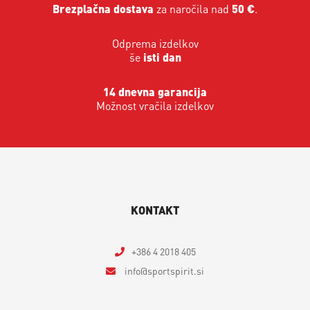
Brezplačna dostava
za naročila nad
50 €
.
Odprema izdelkov
še
isti dan
14 dnevna garancija
Možnost vračila izdelkov
KONTAKT
+386 4 2018 405
info
sportspirit.si