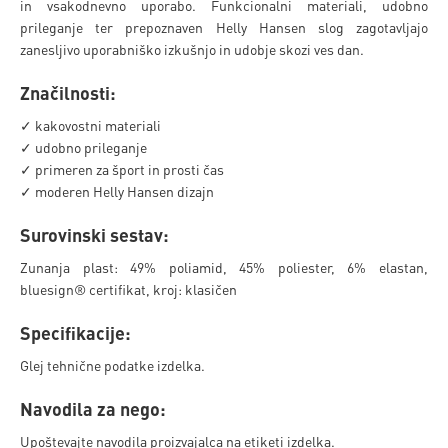
in vsakodnevno uporabo. Funkcionalni materiali, udobno
prileganje ter prepoznaven Helly Hansen slog zagotavljajo
zanesljivo uporabniško izkušnjo in udobje skozi ves dan.
Značilnosti:
✓ kakovostni materiali
✓ udobno prileganje
✓ primeren za šport in prosti čas
✓ moderen Helly Hansen dizajn
Surovinski sestav:
Zunanja plast: 49% poliamid, 45% poliester, 6% elastan,
bluesign® certifikat, kroj: klasičen
Specifikacije:
Glej tehnične podatke izdelka.
Navodila za nego:
Upoštevajte navodila proizvajalca na etiketi izdelka.