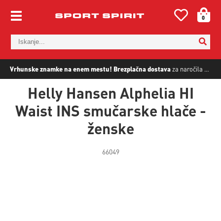
0
Vrhunske znamke na enem mestu!
Brezplačna dostava
za naročila nad
5
Helly Hansen Alphelia HI
Waist INS smučarske hlače -
ženske
66049