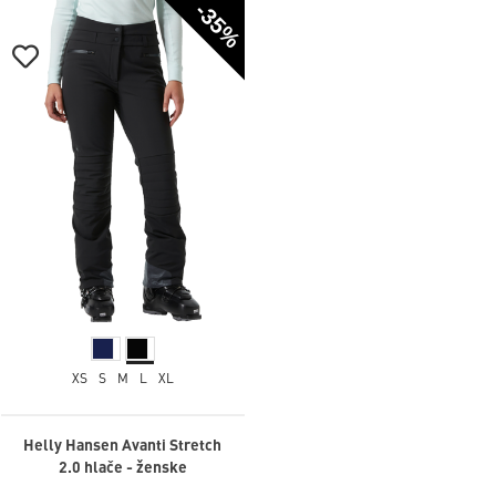
-35%
XS
S
M
L
XL
Helly Hansen Avanti Stretch
2.0 hlače - ženske