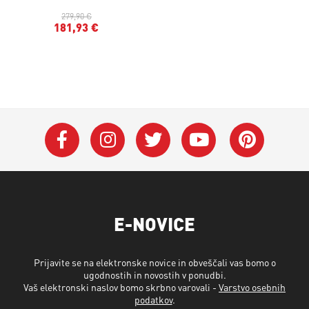
279,90 €
181,93 €
E-NOVICE
Prijavite se na elektronske novice in obveščali vas bomo o
ugodnostih in novostih v ponudbi.
Vaš elektronski naslov bomo skrbno varovali -
Varstvo osebnih
podatkov
.