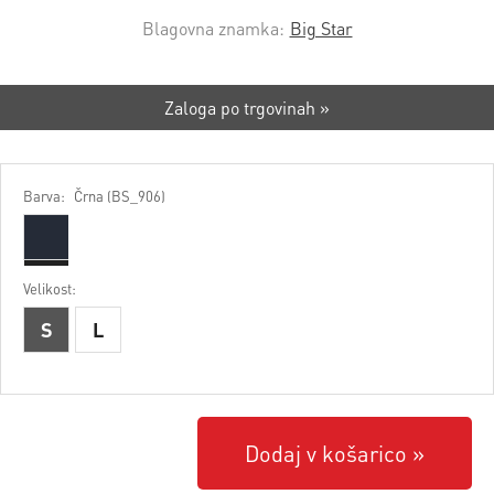
Blagovna znamka:
Big Star
Zaloga po trgovinah »
Barva:
Črna (BS_906)
Velikost:
S
L
Dodaj v košarico