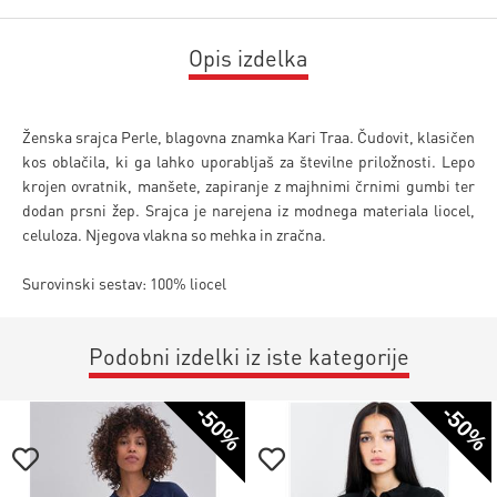
Opis izdelka
Ženska srajca Perle, blagovna znamka Kari Traa. Čudovit, klasičen
kos oblačila, ki ga lahko uporabljaš za številne priložnosti. Lepo
krojen ovratnik, manšete, zapiranje z majhnimi črnimi gumbi ter
dodan prsni žep. Srajca je narejena iz modnega materiala liocel,
celuloza. Njegova vlakna so mehka in zračna.
Surovinski sestav: 100% liocel
Podobni izdelki iz iste kategorije
-50%
-50%