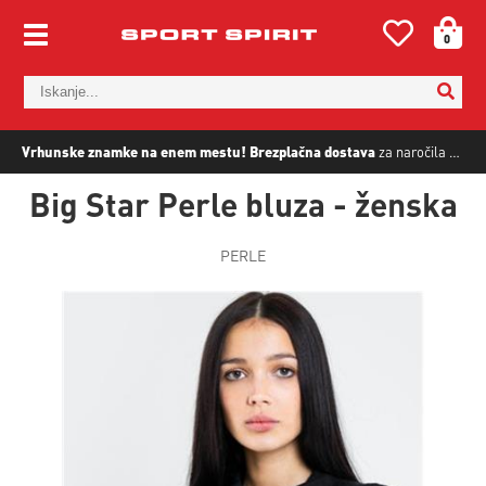
0
Vrhunske znamke na enem mestu!
Brezplačna dostava
za naročila nad
5
Big Star Perle bluza - ženska
PERLE