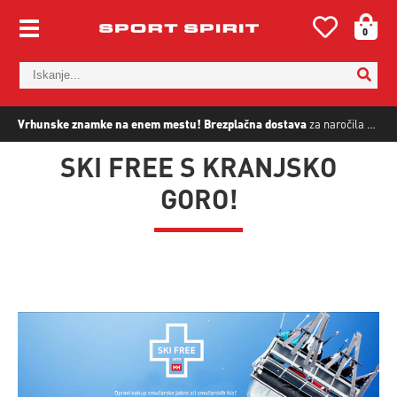
0
Vrhunske znamke na enem mestu!
Brezplačna dostava
za naročila nad
5
SKI FREE S KRANJSKO
GORO!