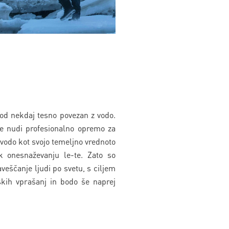
 od nekdaj tesno povezan z vodo.
ne nudi profesionalno opremo za
i vodo kot svojo temeljno vrednoto
 k onesnaževanju le-te. Zato so
veščanje ljudi po svetu, s ciljem
skih vprašanj in bodo še naprej