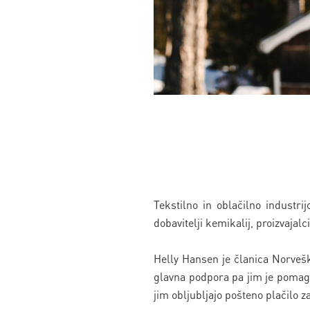
Tekstilno in oblačilno industr
dobavitelji kemikalij, proizvajal
Helly Hansen je članica Norvešk
glavna podpora pa jim je pomagal
jim obljubljajo pošteno plačilo za