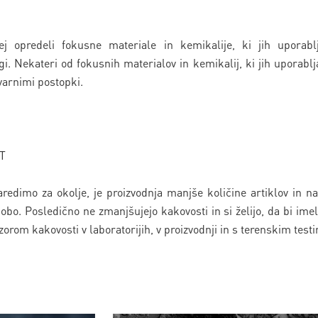
 opredeli fokusne materiale in kemikalije, ki jih uporabl
i. Nekateri od fokusnih materialov in kemikalij, ki jih uporablj
evarnimi postopki.
T
naredimo za okolje, je proizvodnja manjše količine artiklov in n
obo. Posledično ne zmanjšujejo kakovosti in si želijo, da bi imeli
orom kakovosti v laboratorijih, v proizvodnji in s terenskim test