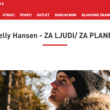
0 €
.
OTROCI
ŠPORTI
OUTLET
DARILNI BONI
BLAGOVNE ZNAM
elly Hansen - ZA LJUDI/ ZA PLAN