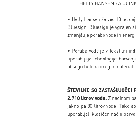
1. HELLY HANSEN ZA UČINKO
• Helly Hansen že več 10 let da
Bluesign. Bluesign je vgrajen s
zmanjšuje porabo vode in energij
• Poraba vode je v tekstilni ind
uporabljajo tehnologije barvan
obsegu tudi na drugih materialih
ŠTEVILKE SO ZASTAŠUJOČE! Pod
2.710 litrov vode.
Z načinom bar
jakno pa 80 litrov vode! Tako so
uporabljali klasičen način barva