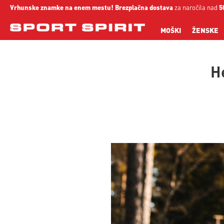
Vrhunske znamke na enem mestu!
Brezplačna dostava
za naročila nad
5
MOŠKI
ŽENSKE
H