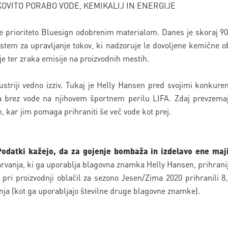
VITO PORABO VODE, KEMIKALIJ IN ENERGIJE
je prioriteto Bluesign odobrenim materialom. Danes je skoraj 
istem za upravljanje tokov, ki nadzoruje le dovoljene kemične o
e ter zraka emisije na proizvodnih mestih.
ustriji vedno izziv. Tukaj je Helly Hansen pred svojimi konkure
ja brez vode na njihovem športnem perilu LIFA. Zdaj prevzemaj
, kar jim pomaga prihraniti še več vode kot prej.
atki kažejo, da za gojenje bombaža in izdelavo ene maji
vanja, ki ga uporablja blagovna znamka Helly Hansen, prihranijo 
 pri proizvodnji oblačil za sezono Jesen/Zima 2020 prihranili 8,4
nja (kot ga uporabljajo številne druge blagovne znamke).