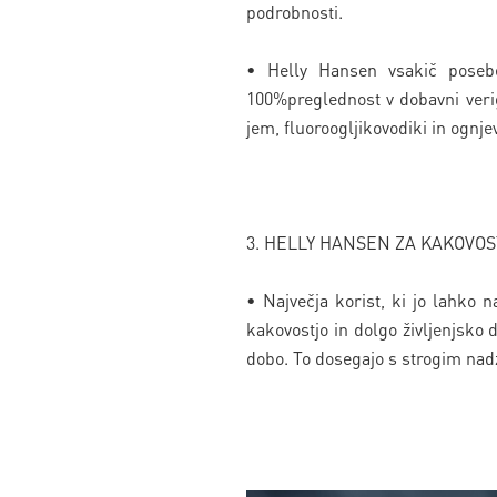
podrobnosti.
• Helly Hansen vsakič posebej
100%preglednost v dobavni verig
jem, fluoroogljikovodiki in ognj
3. HELLY HANSEN ZA KAKOVOS
• Največja korist, ki jo lahko 
kakovostjo in dolgo življenjsko d
dobo. To dosegajo s strogim nadz