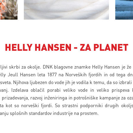
HELLY HANSEN - ZA PLANET
ljivi skrbi za okolje. DNK blagovne znamke Helly Hansen je že
lly Jeull Hansen leta 1877 na Norveških fjordih in od tega d
 sveta. Njihova ljubezen do vode jih je vodila k temu, da so izbral
vanj. Izdelava oblačil porabi veliko vode in veliko prispeva
a prizadevanja, razvoj inženiringa in potrošniške kampanje za oza
ta kot so norveški fjordi. So strastni podporniki drugih okolj
šanju splošnih standardov industrije na prostem.