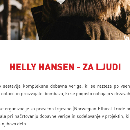
HELLY HANSEN - ZA LJUDI
ijo sestavlja kompleksna dobavna veriga, ki se razteza po vs
ci oblačil in proizvajalci bombaža, ki se pogosto nahajajo v držav
e organizacije za pravično trgovino (Norwegian Ethical Trade org
a pri načrtovanju dobavne verige in sodelovanje v projektih, ki 
 njihovo delo.