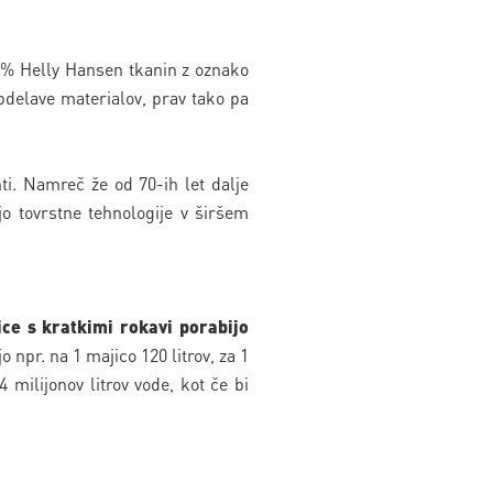
90% Helly Hansen tkanin z oznako
bdelave materialov, prav tako pa
nti. Namreč že od 70-ih let dalje
o tovrstne tehnologije v širšem
ce s kratkimi rokavi porabijo
npr. na 1 majico 120 litrov, za 1
 milijonov litrov vode, kot če bi