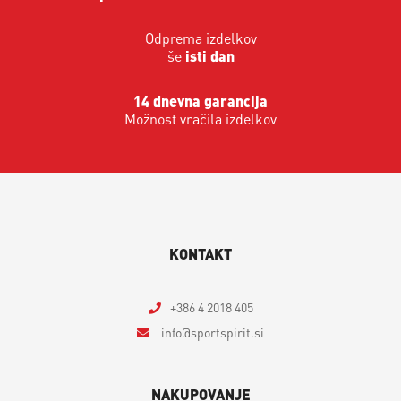
Odprema izdelkov
še
isti dan
14 dnevna garancija
Možnost vračila izdelkov
KONTAKT
+386 4 2018 405
info
sportspirit.si
NAKUPOVANJE