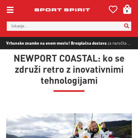
0
Vrhunske znamke na enem mestu!
Brezplačna dostava
za naročila nad
5
NEWPORT COASTAL: ko se
združi retro z inovativnimi
tehnologijami