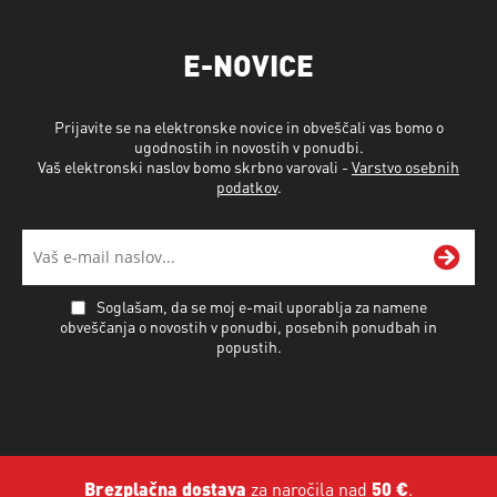
E-NOVICE
Prijavite se na elektronske novice in obveščali vas bomo o
ugodnostih in novostih v ponudbi.
Vaš elektronski naslov bomo skrbno varovali -
Varstvo osebnih
podatkov
.
Soglašam, da se moj e-mail uporablja za namene
obveščanja o novostih v ponudbi, posebnih ponudbah in
popustih.
Brezplačna dostava
za naročila nad
50 €
.