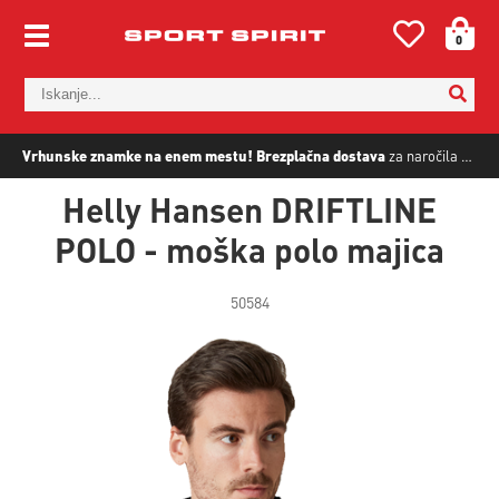
0
Vrhunske znamke na enem mestu!
Brezplačna dostava
za naročila nad
5
Helly Hansen DRIFTLINE
POLO - moška polo majica
50584