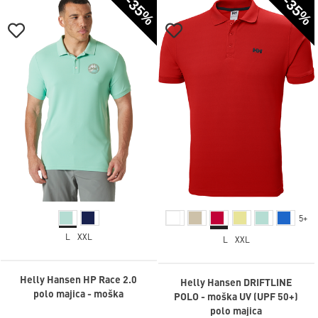
-35%
-35%
5+
L
XXL
L
XXL
Helly Hansen HP Race 2.0
Helly Hansen DRIFTLINE
polo majica - moška
POLO - moška UV (UPF 50+)
polo majica