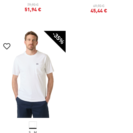
79,90 €
69,90 €
51,94 €
45,44 €
-35%
S
M