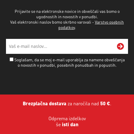
Prijavite se na elektronske novice in obveščali vas bomo o
ugodnostih in novostih v ponudbi.
Vaš elektronski naslov bomo skrbno varovali -
Varstvo osebnih
podatkov
.
Soglašam, da se moj e-mail uporablja za namene obveščanja
o novostih v ponudbi, posebnih ponudbah in popustih.
Brezplačna dostava
za naročila nad
50 €
.
Odprema izdelkov
še
isti dan