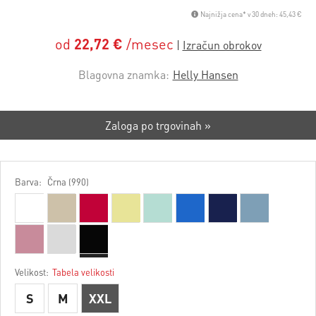
Najnižja cena* v 30 dneh: 45,43 €
od
22,72 €
/mesec
Blagovna znamka:
Helly Hansen
Zaloga po trgovinah »
Barva:
Črna (990)
Velikost:
Tabela velikosti
S
M
XXL