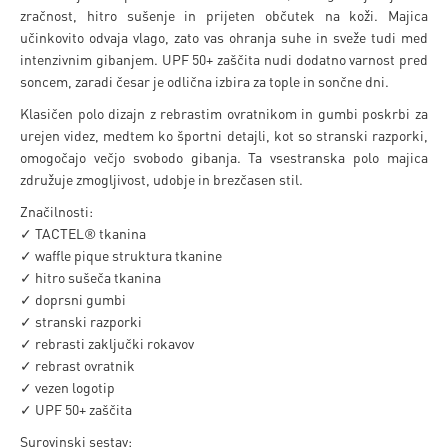
zračnost, hitro sušenje in prijeten občutek na koži. Majica
učinkovito odvaja vlago, zato vas ohranja suhe in sveže tudi med
intenzivnim gibanjem. UPF 50+ zaščita nudi dodatno varnost pred
soncem, zaradi česar je odlična izbira za tople in sončne dni.
Klasičen polo dizajn z rebrastim ovratnikom in gumbi poskrbi za
urejen videz, medtem ko športni detajli, kot so stranski razporki,
omogočajo večjo svobodo gibanja. Ta vsestranska polo majica
združuje zmogljivost, udobje in brezčasen stil.
Značilnosti:
✓ TACTEL® tkanina
✓ waffle pique struktura tkanine
✓ hitro sušeča tkanina
✓ doprsni gumbi
✓ stranski razporki
✓ rebrasti zaključki rokavov
✓ rebrast ovratnik
✓ vezen logotip
✓ UPF 50+ zaščita
Surovinski sestav: