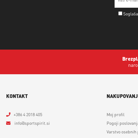
Soglaša
Brezpl
naro
KONTAKT
NAKUPOVANJ
+386 4 2018 405
Moj profil
info
sportspirit.si
Pogoji poslovanj
Varstvo osebnih