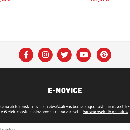
E-NOVICE
 se na elektronske novice in obveščali vas bomo o ugodnostih in novostih 
Vaš elektronski naslov bomo skrbno varovali -
Varstvo osebnih podatkov
.