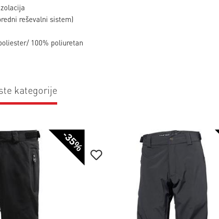
zolacija
edni reševalni sistem)
poliester/ 100% poliuretan
ste kategorije
-35%