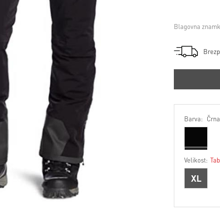
Blagovna znamk
Brezp
Barva:
Črna
Velikost:
Tab
XL