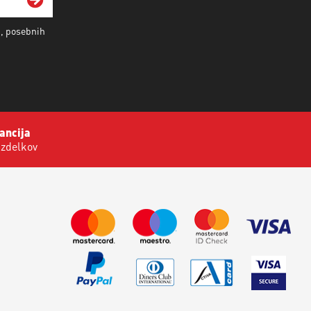
i, posebnih
ancija
izdelkov