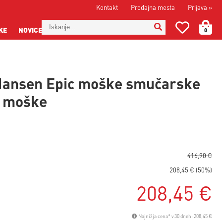
Kontakt
Prodajna mesta
Prijava
»
KE
NOVICE
0
Hansen Epic moške smučarske
- moške
416,90 €
208,45 € (50%)
208,45 €
Najnižja cena* v 30 dneh: 208,45 €