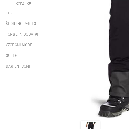
KOPALKE
ČEVLJI
ŠPORTNO PERILO
TORBE IN DODATKI
VZORČNI MODELI
OUTLET
DARILNI BONI