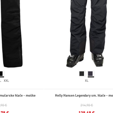
L
XXL
XL
mučarske hlače - moške
Helly Hansen Legendary sm. hlače - m
,90 €
214,90 €
,78 €
139,69 €