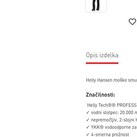
Opis izdelka
Helly Hansen moške smuč
Značilnosti:
Helly Tech®® PROFES
✓ vodni stolpec: 20.000
✓ nepremočljiv, 2-slojni
✓ YKK® vodoodporne za
✓ 4-smerna prožnost