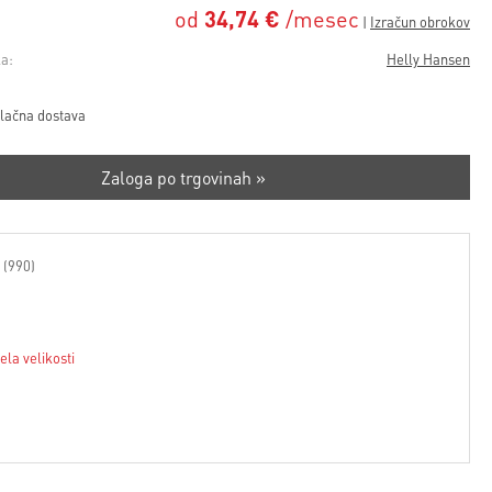
od
34,74 €
/mesec
a:
Helly Hansen
lačna dostava
Zaloga po trgovinah »
 (990)
ela velikosti