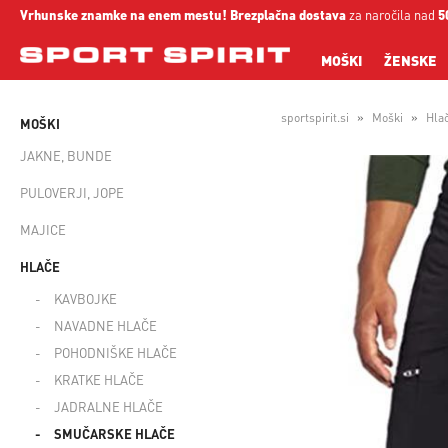
Vrhunske znamke na enem mestu!
Brezplačna dostava
za naročila nad
5
MOŠKI
ŽENSKE
sportspirit.si
Moški
Hla
MOŠKI
JAKNE, BUNDE
PULOVERJI, JOPE
MAJICE
HLAČE
KAVBOJKE
NAVADNE HLAČE
POHODNIŠKE HLAČE
KRATKE HLAČE
JADRALNE HLAČE
SMUČARSKE HLAČE