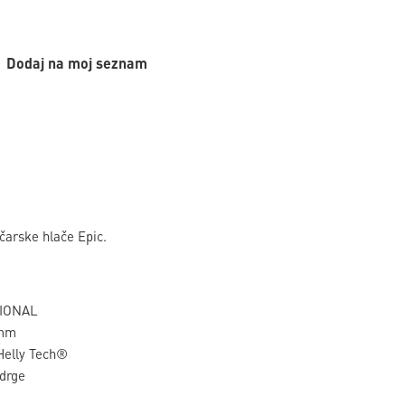
Dodaj na moj seznam
arske hlače Epic.
SIONAL
 mm
 Helly Tech®
drge