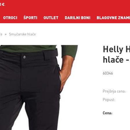
0 €
.
OTROCI
ŠPORTI
OUTLET
DARILNI BONI
BLAGOVNE ZNAM
če
Smučarske hlače
Helly 
hlače 
60346
Prejšnja cena:
Popust:
Cena: