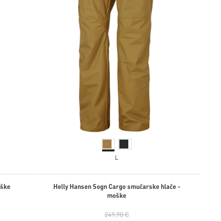
L
oške
Helly Hansen Sogn Cargo smučarske hlače -
moške
249,90 €