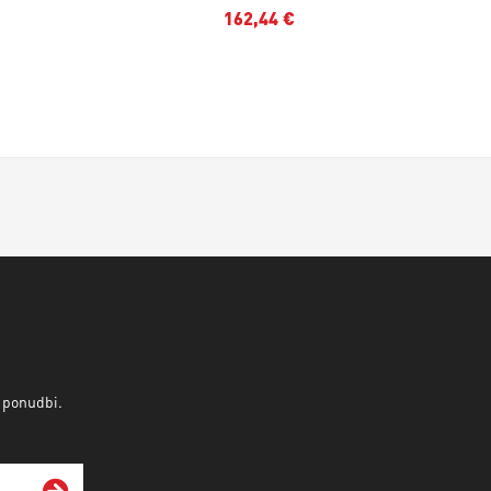
162,44 €
v ponudbi.