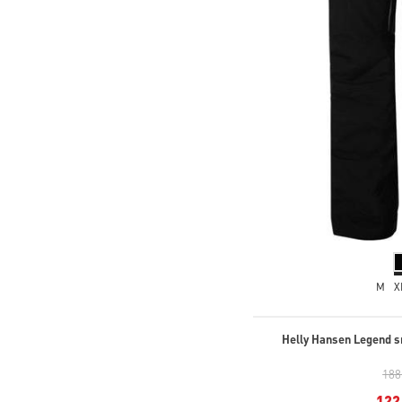
M
X
Helly Hansen Legend s
188
122