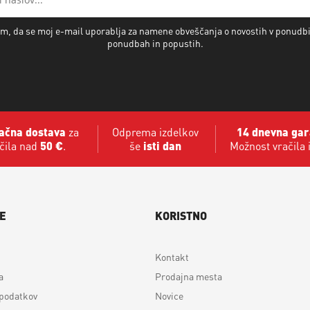
m, da se moj e-mail uporablja za namene obveščanja o novostih v ponudb
ponudbah in popustih.
ačna dostava
za
Odprema izdelkov
14 dnevna gar
čila nad
50 €
.
še
isti dan
Možnost vračila 
E
KORISTNO
Kontakt
a
Prodajna mesta
 podatkov
Novice