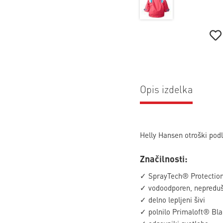
Opis izdelka
Helly Hansen otroški podl
Značilnosti:
✓ SprayTech® Protection
✓ vodoodporen, nepreduš
✓ delno lepljeni šivi
✓ polnilo Primaloft® Bla