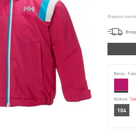
Blagovna znamk
Brezp
Barva:
Fuks
Velikost:
Tab
104