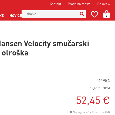
Kontakt
Prodajna mesta
Prijava
»
KE
NOVICE
0
Hansen Velocity smučarski
- otroška
104,90 €
52,45 € (50%)
52,45 €
Najnižja cena* v 30 dneh: 52,45 €