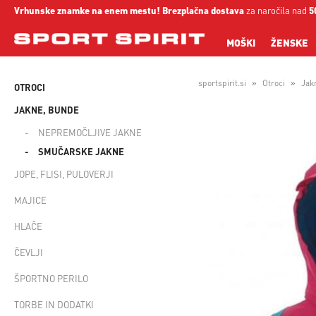
Vrhunske znamke na enem mestu!
Brezplačna dostava
za naročila nad
5
MOŠKI
ŽENSKE
sportspirit.si
Otroci
Jak
OTROCI
JAKNE, BUNDE
NEPREMOČLJIVE JAKNE
SMUČARSKE JAKNE
JOPE, FLISI, PULOVERJI
MAJICE
HLAČE
ČEVLJI
ŠPORTNO PERILO
TORBE IN DODATKI