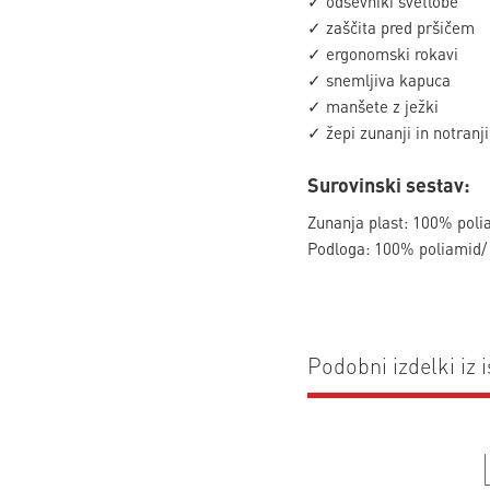
✓ odsevniki svetlobe
✓ zaščita pred pršičem
✓ ergonomski rokavi
✓ snemljiva kapuca
✓ manšete z ježki
✓ žepi zunanji in notranji
Surovinski sestav:
Zunanja plast: 100% poli
Podloga: 100% poliamid/
Podobni izdelki iz i