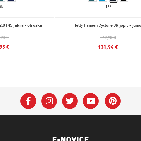
104
152
2.0 INS jakna - otroška
Helly Hansen Cyclone JR jopič - juni
,90 €
219,90 €
95 €
131,94 €
E-NOVICE