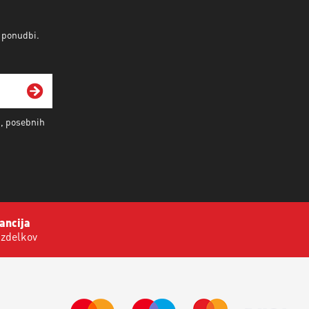
v ponudbi.
i, posebnih
ancija
izdelkov