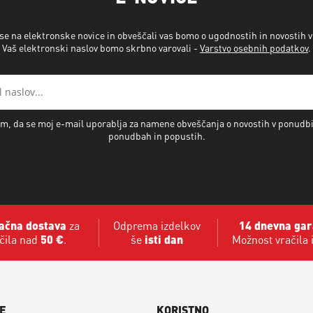
 se na elektronske novice in obveščali vas bomo o ugodnostih in novostih 
Vaš elektronski naslov bomo skrbno varovali -
Varstvo osebnih podatkov
.
m, da se moj e-mail uporablja za namene obveščanja o novostih v ponudb
ponudbah in popustih.
ačna dostava
za
Odprema izdelkov
14 dnevna gar
čila nad
50 €
.
še
isti dan
Možnost vračila 
E
KORISTNO