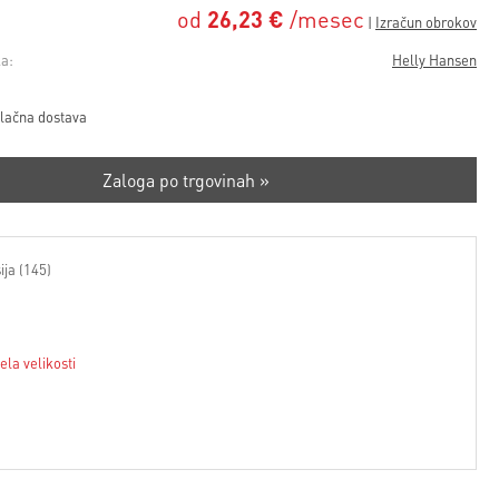
od
26,23 €
/mesec
a:
Helly Hansen
lačna dostava
Zaloga po trgovinah »
ija (145)
ela velikosti