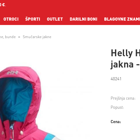
0 €
.
OTROCI
ŠPORTI
OUTLET
DARILNI BONI
BLAGOVNE ZNAM
ne, bunde
Smučarske jakne
Helly 
jakna 
40241
Prejšnja cena:
Popust:
Cena: