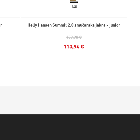
140
or
Helly Hansen Summit 2.0 smučarska jakna - junior
189,90 €
113,94 €