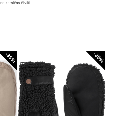
 ne kemično čistiti.
-35%
-35%