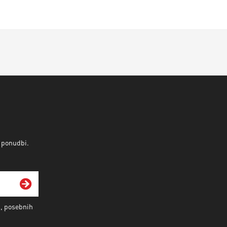
v ponudbi.
i, posebnih