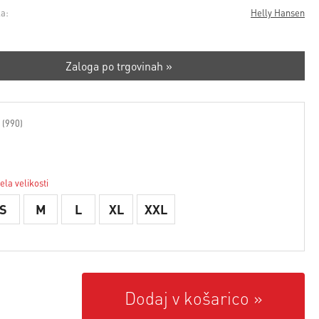
a:
Helly Hansen
Zaloga po trgovinah »
 (990)
ela velikosti
S
M
L
XL
XXL
Dodaj v košarico