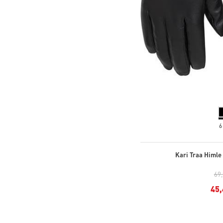
6
Kari Traa Himle
69
45,