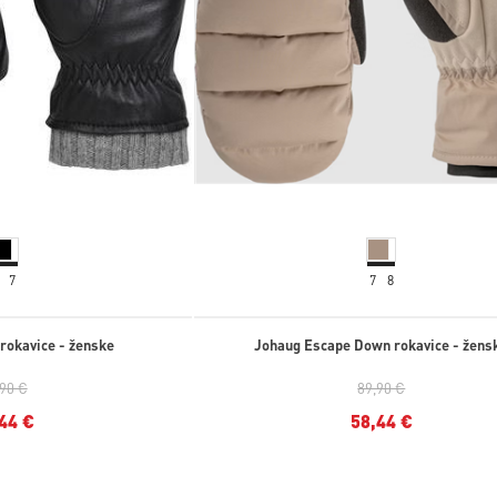
7
7
8
 rokavice - ženske
Johaug Escape Down rokavice - žens
,90 €
89,90 €
44 €
58,44 €