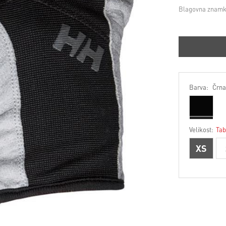
Blagovna znamk
Barva:
Črna
Velikost:
Tab
XS