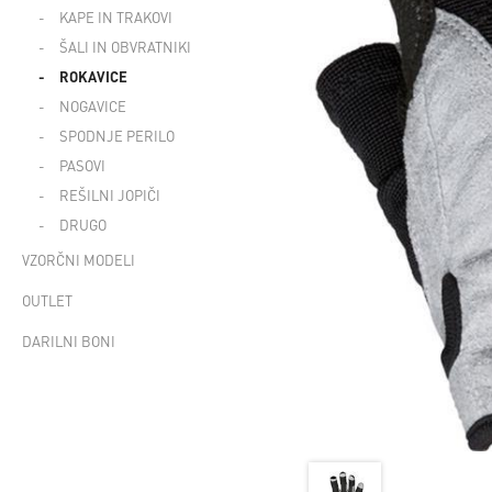
KAPE IN TRAKOVI
ŠALI IN OBVRATNIKI
ROKAVICE
NOGAVICE
SPODNJE PERILO
PASOVI
REŠILNI JOPIČI
DRUGO
VZORČNI MODELI
OUTLET
DARILNI BONI