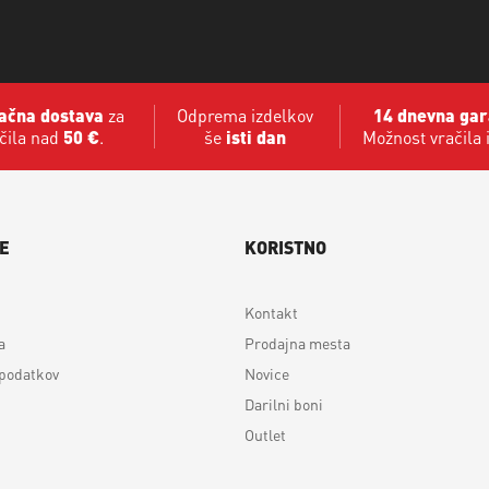
ačna dostava
za
Odprema izdelkov
14 dnevna gar
čila nad
50 €
.
še
isti dan
Možnost vračila 
E
KORISTNO
Kontakt
a
Prodajna mesta
 podatkov
Novice
Darilni boni
Outlet