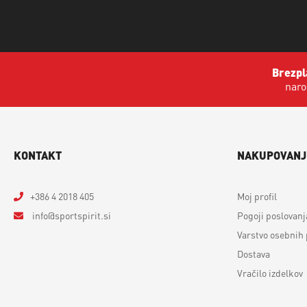
Brezpl
naro
KONTAKT
NAKUPOVANJ
+386 4 2018 405
Moj profil
info
sportspirit.si
Pogoji poslovanj
Varstvo osebnih
Dostava
Vračilo izdelkov