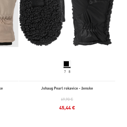
7
8
ke
Johaug Pearl rokavice - ženske
69,90 €
45,44 €