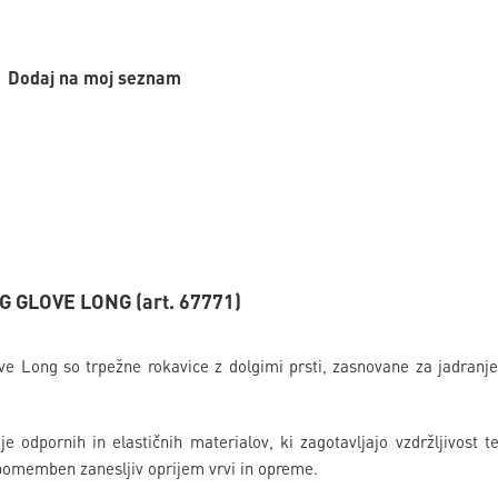
Dodaj na moj seznam
G GLOVE LONG (art. 67771)
ve Long so trpežne rokavice z dolgimi prsti, zasnovane za jadranje 
je odpornih in elastičnih materialov, ki zagotavljajo vzdržljivos
 pomemben zanesljiv oprijem vrvi in opreme.