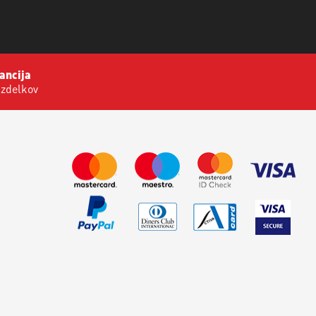
ancija
izdelkov