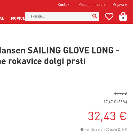
Kontakt
Prodajna mesta
Prijava
»
KE
NOVICE
0
Hansen SAILING GLOVE LONG -
e rokavice dolgi prsti
49,90 €
17,47 € (35%)
32,43 €
Najnižja cena* v 30 dneh: 32,44 €