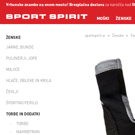
Vrhunske znamke na enem mestu!
Brezplačna dostava
za naročila nad
5
MOŠKI
ŽENSKE
sportspirit.si
Ženske
To
ŽENSKE
JAKNE, BUNDE
PULOVERJI, JOPE
MAJICE
HLAČE, OBLEKE IN KRILA
ČEVLJI
ŠPORTNO PERILO
TORBE IN DODATKI
TORBE
NAHRBTNIKI