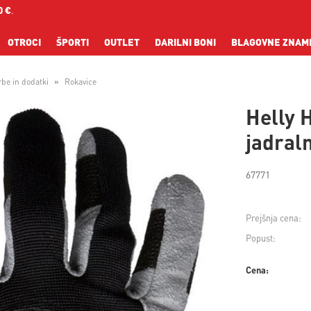
0 €
.
OTROCI
ŠPORTI
OUTLET
DARILNI BONI
BLAGOVNE ZNAM
rbe in dodatki
Rokavice
Helly 
jadraln
67771
Prejšnja cena:
Popust:
Cena: