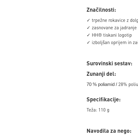
Značilnosti:
✓ trpežne rokavice z dolg
✓ zasnovane za jadranje
✓ HH® tiskani logotip
✓ izboljšan oprijem in za
Surovinski sestav:
Zunanji del:
28% poliu
70 % poliamid /
Specifikacije:
Teža: 110 g
Navodila za nego: