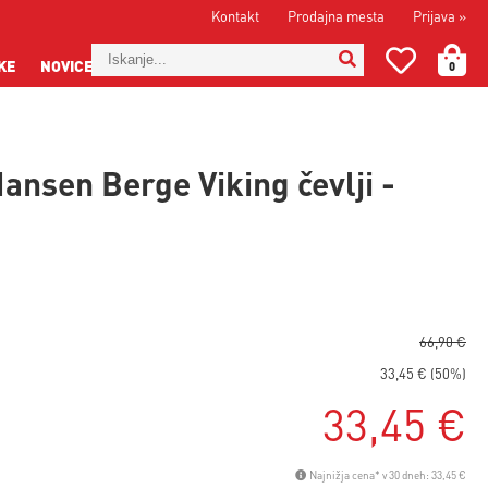
Kontakt
Prodajna mesta
Prijava
»
KE
NOVICE
0
Hansen Berge Viking čevlji -
66,90 €
33,45 € (50%)
33,45 €
Najnižja cena* v 30 dneh: 33,45 €