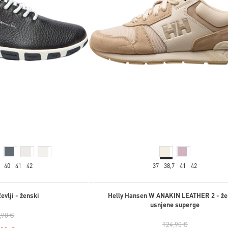
40
41
42
37
38,7
41
42
evlji - ženski
Helly Hansen W ANAKIN LEATHER 2 - ž
usnjene superge
,90 €
124,90 €