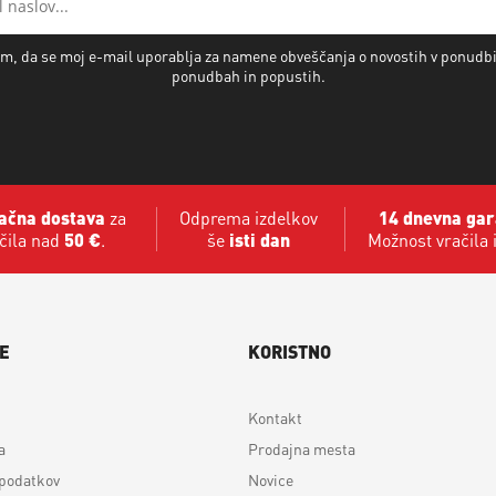
m, da se moj e-mail uporablja za namene obveščanja o novostih v ponudb
ponudbah in popustih.
ačna dostava
za
Odprema izdelkov
14 dnevna gar
čila nad
50 €
.
še
isti dan
Možnost vračila 
E
KORISTNO
Kontakt
a
Prodajna mesta
 podatkov
Novice