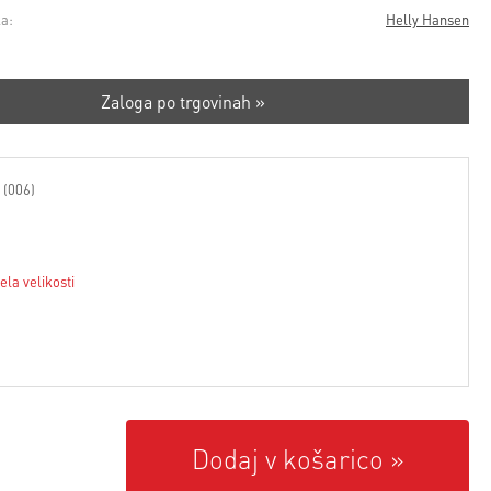
a:
Helly Hansen
Zaloga po trgovinah »
 (006)
ela velikosti
Dodaj v košarico