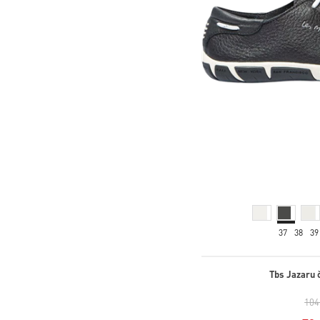
37
38
39
Tbs Jazaru č
104