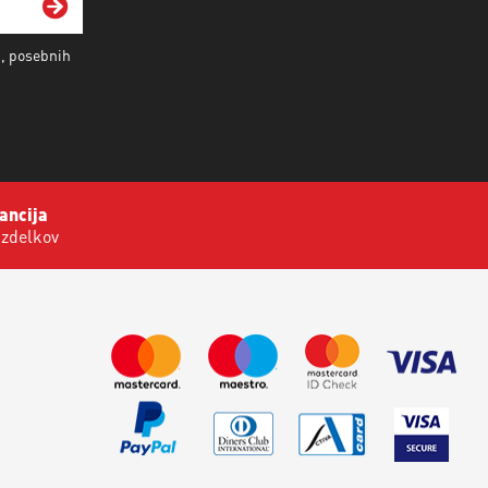
i, posebnih
ancija
izdelkov