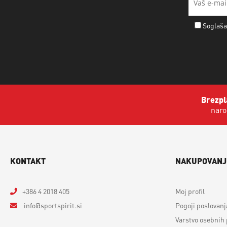
Soglaša
Brezpl
naro
KONTAKT
NAKUPOVANJ
+386 4 2018 405
Moj profil
info
sportspirit.si
Pogoji poslovanj
Varstvo osebnih