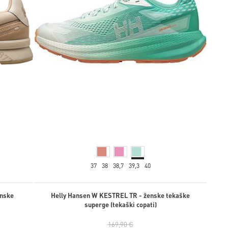
37
38
38,7
39,3
40
enske
Helly Hansen W KESTREL TR - ženske tekaške
superge (tekaški copati)
169,90 €