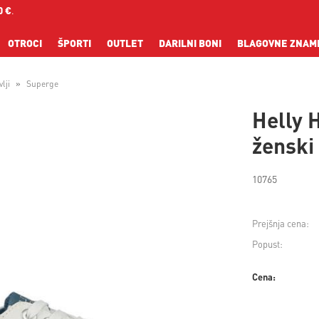
0 €
.
OTROCI
ŠPORTI
OUTLET
DARILNI BONI
BLAGOVNE ZNAM
lji
Superge
Helly 
ženski
10765
Prejšnja cena:
Popust:
Cena: