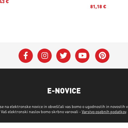
43 €
81,18 €
E-NOVICE
 se na elektronske novice in obveščali vas bomo o ugodnostih in novostih 
Vaš elektronski naslov bomo skrbno varovali -
Varstvo osebnih podatkov
.