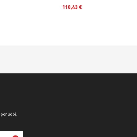
110,43 €
v ponudbi.